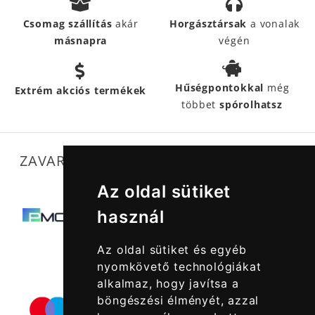
Csomag szállítás
akár
Horgásztársak
a vonalak
másnapra
végén
Hűségpontokkal
még
Extrém akciós termékek
többet
spórolhatsz
ZAVARTALAN MŰKÖDÉSÜNKET SEGÍTIK
Az oldal sütiket
használ
Az oldal sütiket és egyéb
nyomkövető technológiákat
alkalmaz, hogy javítsa a
böngészési élményét, azzal