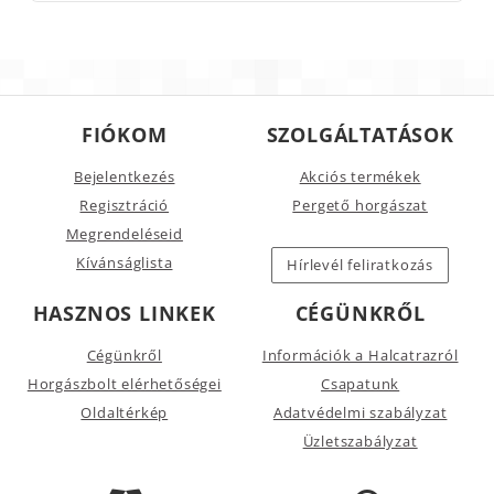
FIÓKOM
SZOLGÁLTATÁSOK
Bejelentkezés
Akciós termékek
Regisztráció
Pergető horgászat
Megrendeléseid
Kívánságlista
Hírlevél feliratkozás
HASZNOS LINKEK
CÉGÜNKRŐL
Cégünkről
Információk a Halcatrazról
Horgászbolt elérhetőségei
Csapatunk
Oldaltérkép
Adatvédelmi szabályzat
Üzletszabályzat