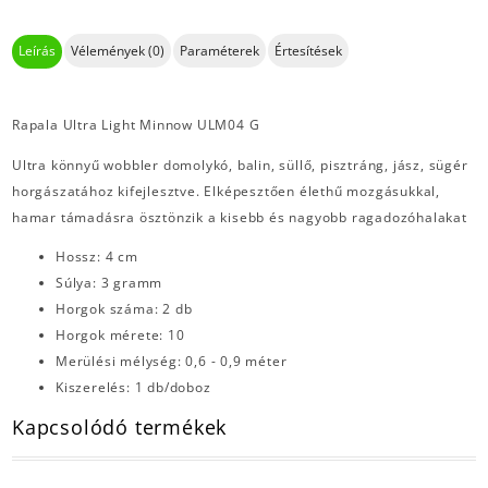
Leírás
Vélemények (0)
Paraméterek
Értesítések
Rapala Ultra Light Minnow ULM04 G
Ultra könnyű wobbler domolykó, balin, süllő, pisztráng, jász, sügér
horgászatához kifejlesztve. Elképesztően élethű mozgásukkal,
hamar támadásra ösztönzik a kisebb és nagyobb ragadozóhalakat
Hossz: 4 cm
Súlya: 3 gramm
Horgok száma: 2 db
Horgok mérete: 10
Merülési mélység: 0,6 - 0,9 méter
Kiszerelés: 1 db/doboz
Kapcsolódó termékek