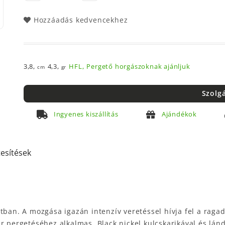
Hozzáadás kedvencekhez
3,8,
4,3,
HFL,
Pergető horgászoknak ajánljuk
cm
gr
Szolg
Ingyenes kiszállítás
Ajándékok
tesítések
tban. A mozgása igazán intenzív veretéssel hívja fel a ragad
r pergetéséhez alkalmas. Black nickel kulcskarikával és lán