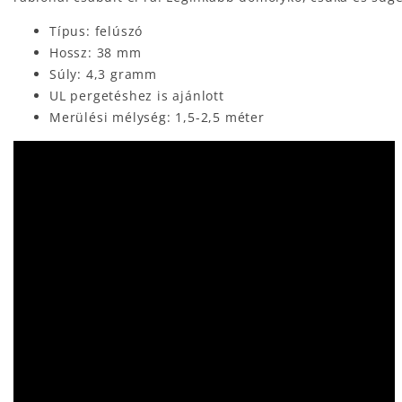
Típus: felúszó
Hossz: 38 mm
Súly: 4,3 gramm
UL pergetéshez is ajánlott
Merülési mélység: 1,5-2,5 méter