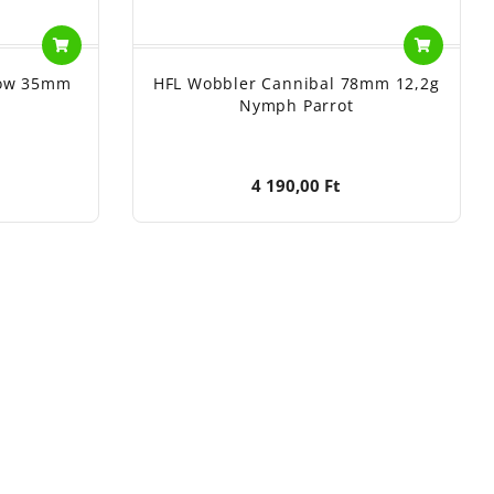
now 35mm
HFL Wobbler Cannibal 78mm 12,2g
n
Nymph Parrot
4 190,00 Ft