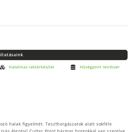
áltatásaink
Hatalmas raktárkészlet
Hűségpont rendszer
ozó halak figyelmét. Teszthorgászatok alatt sokféle
dzsás élezésű Cutter Point hármas horgokkal van szerelve.