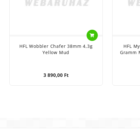
HFL Wobbler Chafer 38mm 4,3g
HFL My
Yellow Mud
Gramm M
3 890,00 Ft