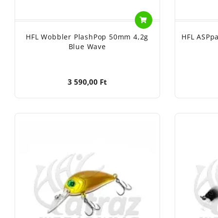
HFL Wobbler PlashPop 50mm 4,2g
HFL ASPp
Blue Wave
3 590,00 Ft