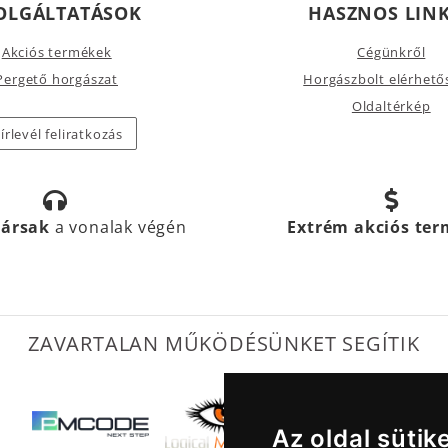
OLGÁLTATÁSOK
HASZNOS LIN
Akciós termékek
Cégünkről
Pergető horgászat
Horgászbolt elérhető
Oldaltérkép
írlevél feliratkozás
társak
a vonalak végén
Extrém akciós te
ZAVARTALAN MŰKÖDÉSÜNKET SEGÍTIK
Az oldal sütik