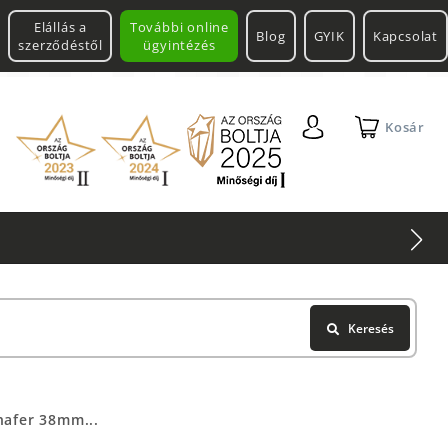
Elállás a
További online
Blog
GYIK
Kapcsolat
szerződéstől
ügyintézés
Kosár
Keresés
afer 38mm...