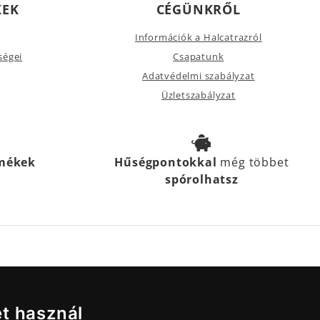
KEK
CÉGÜNKRŐL
Információk a Halcatrazról
ségei
Csapatunk
Adatvédelmi szabályzat
Üzletszabályzat
rmékek
Hűségpontokkal
még többet
spórolhatsz
et használ