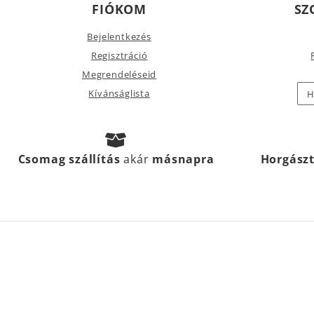
FIÓKOM
SZ
Bejelentkezés
Regisztráció
Megrendeléseid
Kívánságlista
H
Csomag szállítás
akár
másnapra
Horgász