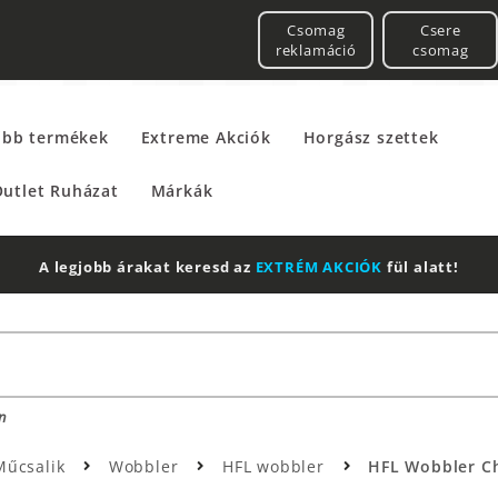
Csomag
Csere
reklamáció
csomag
űbb termékek
Extreme Akciók
Horgász szettek
utlet Ruházat
Márkák
2 db Shimano Aero Technium +
Leatherman
Multitool
n
Műcsalik
Wobbler
HFL wobbler
HFL Wobbler Ch