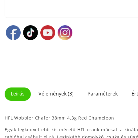
Leírás
Vélemények (3)
Paraméterek
Ér
HFL Wobbler Chafer 38mm 4,3g Red Chameleon
Egyik legkedveltebb kis méretű HFL crank műcsali a kínála
rablóhal csábult el rá. Leginkább domolykó, csuka és sügé