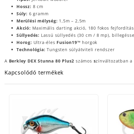
Hossz:
8 cm
Súly:
6 gramm
Merülési mélység:
1,5m – 2,5m
Akció:
Maximális darting akció, 180 fokos fejfordítá
Süllyedés:
Lassú süllyedés (30 cm / 8 mp), billegéss
Horog:
Ultra-éles
Fusion19™
horgok
Technológia:
Tungsten súlyátviteli rendszer
A
Berkley DEX Stunna 80 Plus2
számos
s
zínváltozatban a 
Kapcsolódó termékek