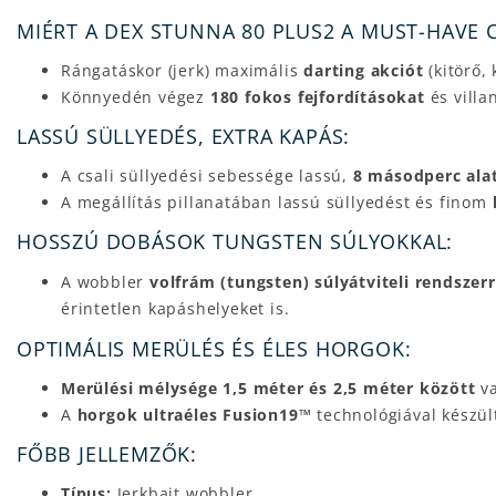
MIÉRT A DEX STUNNA 80 PLUS2 A MUST-HAVE C
Rángatáskor (jerk) maximális
darting akciót
(kitörő,
Könnyedén végez
180 fokos fejfordításokat
és villa
LASSÚ SÜLLYEDÉS, EXTRA KAPÁS:
A csali süllyedési sebessége lassú,
8 másodperc alat
A megállítás pillanatában lassú süllyedést és finom
HOSSZÚ DOBÁSOK TUNGSTEN SÚLYOKKAL:
A wobbler
volfrám (tungsten) súlyátviteli rendszerr
érintetlen kapáshelyeket is.
OPTIMÁLIS MERÜLÉS ÉS ÉLES HORGOK:
Merülési mélysége 1,5 méter és 2,5 méter között
va
A
horgok ultraéles Fusion19™
technológiával készült
FŐBB JELLEMZŐK:
Típus:
Jerkbait wobbler