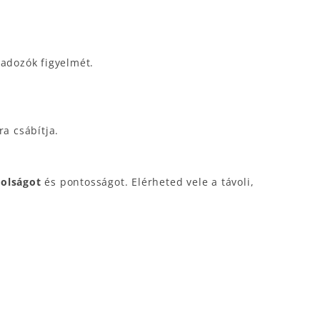
gadozók figyelmét.
a csábítja.
volságot
és pontosságot. Elérheted vele a távoli,