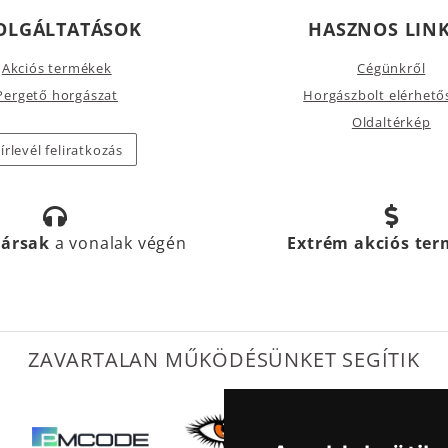
OLGÁLTATÁSOK
HASZNOS LIN
Akciós termékek
Cégünkről
Pergető horgászat
Horgászbolt elérhető
Oldaltérkép
írlevél feliratkozás
társak
a vonalak végén
Extrém akciós te
ZAVARTALAN MŰKÖDÉSÜNKET SEGÍTIK