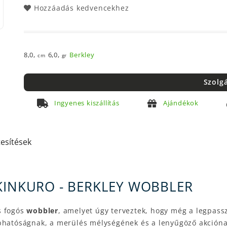
Hozzáadás kedvencekhez
8,0,
6,0,
Berkley
cm
gr
Szolg
Ingyenes kiszállítás
Ajándékok
tesítések
KINKURO - BERKLEY WOBBLER
s fogós
wobbler
, amelyet úgy terveztek, hogy még a legpass
obhatóságnak, a merülés mélységének és a lenyűgöző akcióna