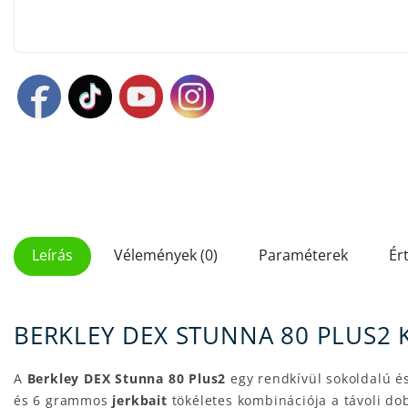
Leírás
Vélemények (0)
Paraméterek
Ér
BERKLEY DEX STUNNA 80 PLUS2 
A
Berkley DEX Stunna 80 Plus2
egy rendkívül sokoldalú é
és 6 grammos
jerkbait
tökéletes kombinációja a távoli d