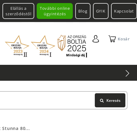
Elállás a
További online
Blog
GYIK
Kapcsolat
szerződéstől
ügyintézés
Kosár
Keresés
 Stunna 80...