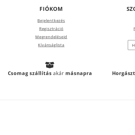
FIÓKOM
SZ
Bejelentkezés
Regisztráció
Megrendeléseid
Kívánságlista
H
Csomag szállítás
akár
másnapra
Horgász