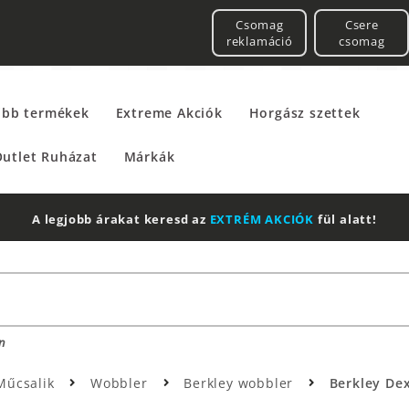
Csomag
Csere
reklamáció
csomag
űbb termékek
Extreme Akciók
Horgász szettek
utlet Ruházat
Márkák
A legjobb árakat keresd az
EXTRÉM AKCIÓK
fül alatt!
n
Műcsalik
Wobbler
Berkley wobbler
Berkley Dex