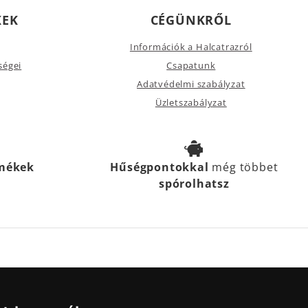
KEK
CÉGÜNKRŐL
Információk a Halcatrazról
ségei
Csapatunk
Adatvédelmi szabályzat
Üzletszabályzat
rmékek
Hűségpontokkal
még többet
spórolhatsz