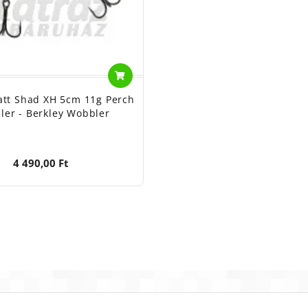
latt Shad XH 5cm 11g Perch
er - Berkley Wobbler
4 490,00 Ft