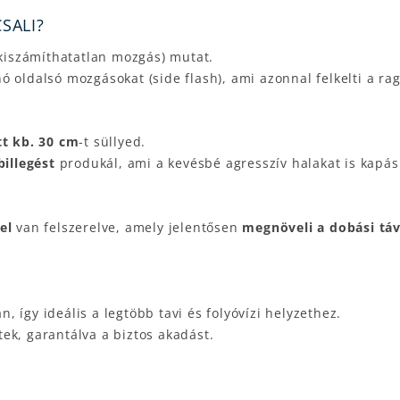
SALI?
 kiszámíthatatlan mozgás) mutat.
nó oldalsó mozgásokat (side flash), ami azonnal felkelti a ra
t kb. 30 cm
-t süllyed.
billegést
produkál, ami a kevésbé agresszív halakat is kapásr
el
van felszerelve, amely jelentősen
megnöveli a dobási tá
n, így ideális a legtöbb tavi és folyóvízi helyzethez.
ek, garantálva a biztos akadást.