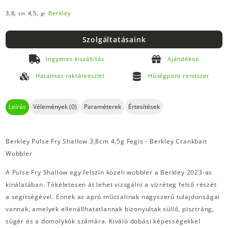
3,8,
4,5,
Berkley
cm
gr
Szolgáltatásaink
Ingyenes kiszállítás
Ajándékok
Hatalmas raktárkészlet
Hűségpont rendszer
Leírás
Vélemények (0)
Paraméterek
Értesítések
Berkley Pulse Fry Shallow 3,8cm 4,5g Fegis - Berkley Crankbait
Wobbler
A Pulse Fry Shallow egy felszín közeli wobbler a Berkley 2023-as
kínálatában. Tökéletesen át lehet vizsgálni a vízréteg felső részét
a segítségével. Ennek az apró műcsalinak nagyszerű tulajdonságai
vannak, amelyek ellenállhatatlannak bizonyultak süllő, pisztráng,
sügér és a domolykók számára. Kiváló dobási képességekkel