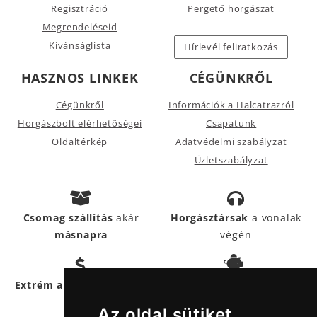
Regisztráció
Pergető horgászat
Megrendeléseid
Kívánságlista
Hírlevél feliratkozás
HASZNOS LINKEK
CÉGÜNKRŐL
Cégünkről
Információk a Halcatrazról
Horgászbolt elérhetőségei
Csapatunk
Oldaltérkép
Adatvédelmi szabályzat
Üzletszabályzat
Csomag szállítás
akár
Horgásztársak
a vonalak
másnapra
végén
Hűségpontokkal
még
Extrém akciós termékek
többet
spórolhatsz
Az oldal sütiket