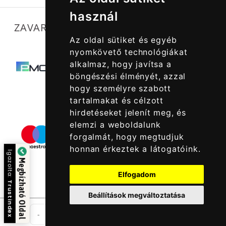
használ
ZAVARTALAN MŰKÖDÉSÜNKET SEGÍTIK
Az oldal sütiket és egyéb
nyomkövető technológiákat
alkalmaz, hogy javítsa a
böngészési élményét, azzal
hogy személyre szabott
tartalmakat és célzott
hirdetéseket jelenít meg, és
elemzi a weboldalunk
forgalmát, hogy megtudjuk
honnan érkeztek a látogatóink.
Igazolta:
Megbízható Oldal
Elfogadom
Trustindex
Beállítások megváltoztatása
db
-
+
Kosárba Rakom
© 2022 -
Halcatraz Kft.