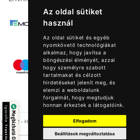
Az oldal sütiket
használ
Az oldal sütiket és egyéb
nyomkövető technológiákat
alkalmaz, hogy javítsa a
böngészési élményét, azzal
hogy személyre szabott
tartalmakat és célzott
hirdetéseket jelenít meg, és
elemzi a weboldalunk
forgalmát, hogy megtudjuk
honnan érkeztek a látogatóink.
Igazolta:
Megbízható Oldal
Elfogadom
© 2022 -
Halcatraz Kft.
Trustindex
Beállítások megváltoztatása