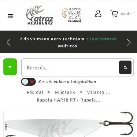
Kosár
2 db Shimano Aero Technium +
Leatherman
Multitool
Keresés ebben a kategóriában
Főoldal
Műcsalik
Villantó
Rapala HAR18 RT - Rapala...