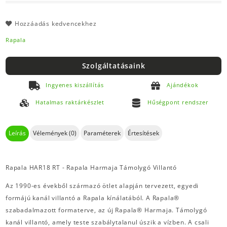
Hozzáadás kedvencekhez
Rapala
Szolgáltatásaink
Ingyenes kiszállítás
Ajándékok
Hatalmas raktárkészlet
Hűségpont rendszer
Leírás
Vélemények (0)
Paraméterek
Értesítések
Rapala HAR18 RT - Rapala Harmaja Támolygó Villantó
Az 1990-es évekből származó ötlet alapján tervezett, egyedi
formájú kanál villantó a Rapala kínálatából. A Rapala®
szabadalmazott formaterve, az új Rapala® Harmaja. Támolygó
kanál villantó, amely teste szabálytalanul úszik a vízben. A csali