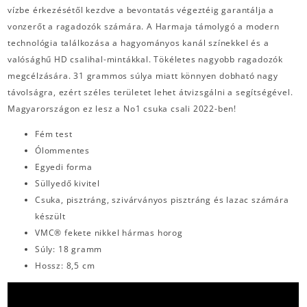
vízbe érkezésétől kezdve a bevontatás végeztéig garantálja a
vonzerőt a ragadozók számára. A Harmaja támolygó a modern
technológia találkozása a hagyományos kanál színekkel és a
valósághű HD csalihal-mintákkal. Tökéletes nagyobb ragadozók
megcélzására. 31 grammos súlya miatt könnyen dobható nagy
távolságra, ezért széles területet lehet átvizsgálni a segítségével.
Magyarországon ez lesz a No1 csuka csali 2022-ben!
Fém test
Ólommentes
Egyedi forma
Süllyedő kivitel
Csuka, pisztráng, szivárványos pisztráng és lazac számára
készült
VMC® fekete nikkel hármas horog
Súly: 18 gramm
Hossz: 8,5 cm