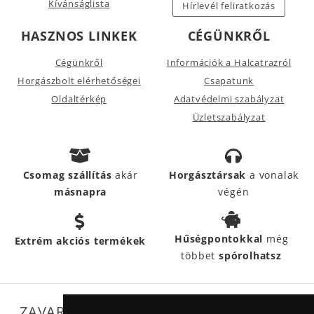
Kívánságlista
Hírlevél feliratkozás
HASZNOS LINKEK
CÉGÜNKRŐL
Cégünkről
Információk a Halcatrazról
Horgászbolt elérhetőségei
Csapatunk
Oldaltérkép
Adatvédelmi szabályzat
Üzletszabályzat
Csomag szállítás
akár
Horgásztársak
a vonalak
másnapra
végén
Hűségpontokkal
még
Extrém akciós termékek
többet
spórolhatsz
ZAVARTALAN MŰKÖDÉSÜNKET SEGÍTIK