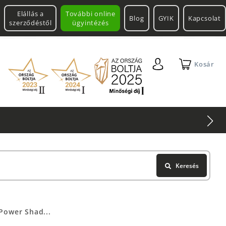
Elállás a
További online
Blog
GYIK
Kapcsolat
szerződéstől
ügyintézés
Kosár
Keresés
Power Shad...