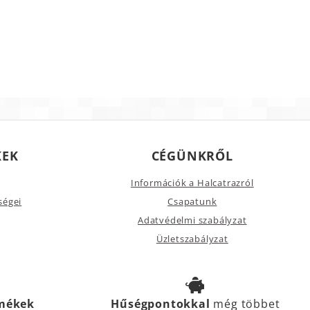
KEK
CÉGÜNKRŐL
Információk a Halcatrazról
ségei
Csapatunk
Adatvédelmi szabályzat
Üzletszabályzat
rmékek
Hűségpontokkal
még többet