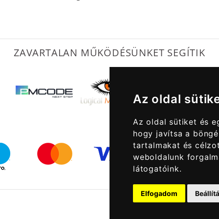
ZAVARTALAN MŰKÖDÉSÜNKET SEGÍTIK
Az oldal sütik
Az oldal sütiket és 
hogy javítsa a böngé
tartalmakat és célzot
weboldalunk forgalm
látogatóink.
Elfogadom
Beállí