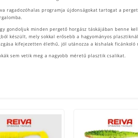
eiva ragadozóhalas programja újdonságokat tartogat a perge
orgalomba.
, úgy gondoljuk minden pergető horgász táskájában benne kel
ból készült, mely sokkal erősebb a hagyományos plasztiknál,
gása kifejezetten élethű, jól utánozza a kishalak ficánkoló
sukák sem vetik meg a nagyobb méretű plasztik csalikat.