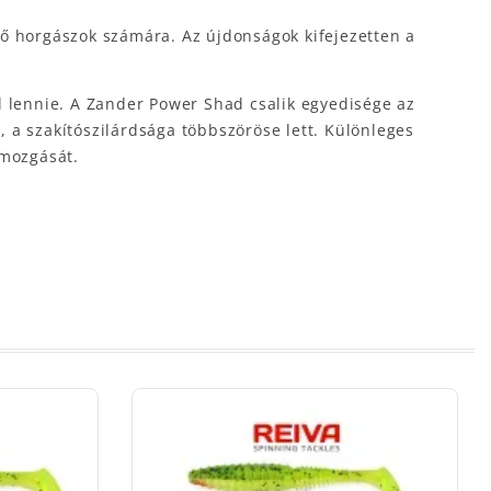
tő horgászok számára. Az újdonságok kifejezetten a
l lennie. A Zander Power Shad csalik egyedisége az
 a szakítószilárdsága többszöröse lett. Különleges
 mozgását.