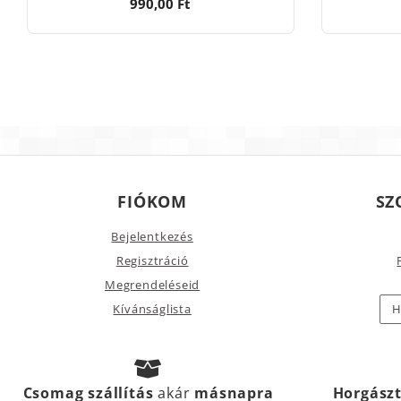
990,00 Ft
FIÓKOM
SZ
Bejelentkezés
Regisztráció
Megrendeléseid
Kívánságlista
H
Csomag szállítás
akár
másnapra
Horgász