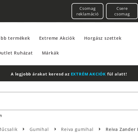
Csomag
Csere
reklamáció
csomag
űbb termékek
Extreme Akciók
Horgász szettek
utlet Ruházat
Márkák
A legjobb árakat keresd az
EXTRÉM AKCIÓK
fül alatt!
n
Műcsalik
Gumihal
Reiva gumihal
Reiva Zander 