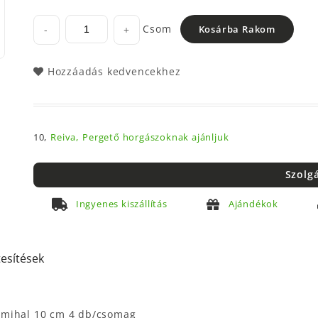
Csom
-
+
Kosárba Rakom
Hozzáadás kedvencekhez
10,
Reiva,
Pergető horgászoknak ajánljuk
Szolg
Ingyenes kiszállítás
Ajándékok
tesítések
umihal 10 cm 4 db/csomag