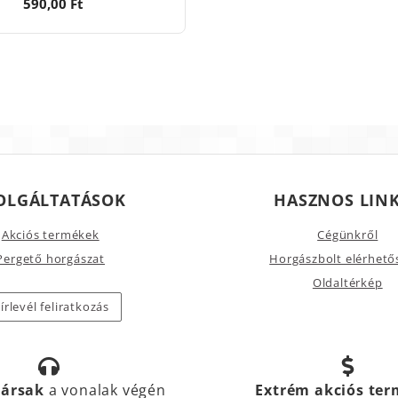
590,00 Ft
OLGÁLTATÁSOK
HASZNOS LIN
Akciós termékek
Cégünkről
Pergető horgászat
Horgászbolt elérhető
Oldaltérkép
írlevél feliratkozás
társak
a vonalak végén
Extrém akciós te