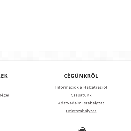
KEK
CÉGÜNKRŐL
Információk a Halcatrazról
ségei
Csapatunk
Adatvédelmi szabályzat
Üzletszabályzat