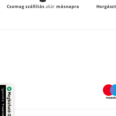
Csomag szállítás
akár
másnapra
Horgász
Igazolta:
Megbízható Oldal
Trustindex