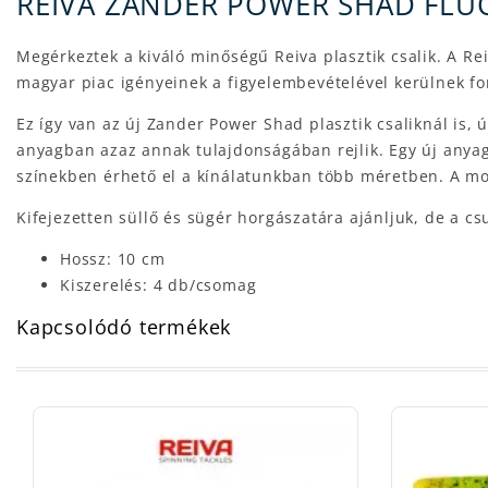
REIVA ZANDER POWER SHAD FLU
Megérkeztek a kiváló minőségű Reiva plasztik csalik. A R
magyar piac igényeinek a figyelembevételével kerülnek f
Ez így van az új Zander Power Shad plasztik csaliknál is
anyagban azaz annak tulajdonságában rejlik. Egy új anyag
színekben érhető el a kínálatunkban több méretben. A moz
Kifejezetten süllő és sügér horgászatára ajánljuk, de a c
Hossz: 10 cm
Kiszerelés: 4 db/csomag
Kapcsolódó termékek