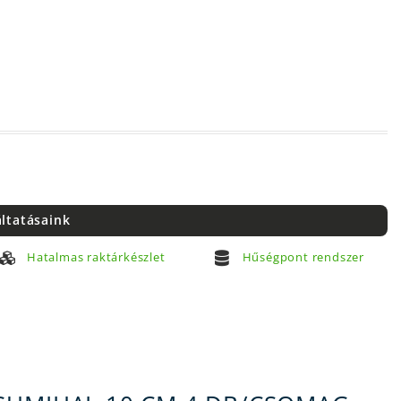
áltatásaink
Hatalmas raktárkészlet
Hűségpont rendszer