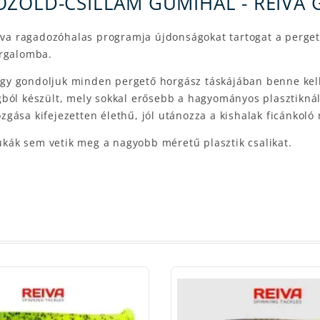
OZÖLD-CSILLÁM GUMIHAL - REIVA
eiva ragadozóhalas programja újdonságokat tartogat a perge
orgalomba.
, úgy gondoljuk minden pergető horgász táskájában benne kel
ból készült, mely sokkal erősebb a hagyományos plasztiknál,
gása kifejezetten élethű, jól utánozza a kishalak ficánkoló
sukák sem vetik meg a nagyobb méretű plasztik csalikat.