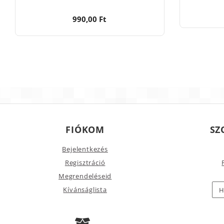
990,00 Ft
FIÓKOM
SZ
Bejelentkezés
Regisztráció
Megrendeléseid
Kívánságlista
H