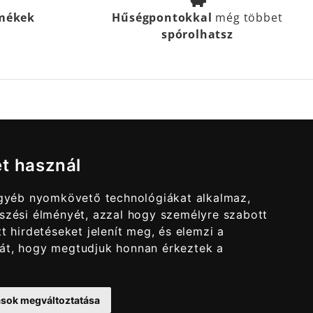
rmékek
Hűségpontokkal
még többet
spórolhatsz
et használ
egyéb nyomkövető technológiákat alkalmaz,
szési élményét, azzal hogy személyre szabott
t hirdetéseket jelenít meg, és elemzi a
át, hogy megtudjuk honnan érkeztek a
tások megváltoztatása