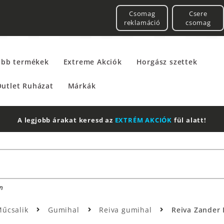
Csomag
Csere
reklamáció
csomag
űbb termékek
Extreme Akciók
Horgász szettek
utlet Ruházat
Márkák
A legjobb árakat keresd az
EXTRÉM AKCIÓK
fül alatt!
n
Műcsalik
Gumihal
Reiva gumihal
Reiva Zander 