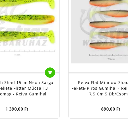
sh Shad 15cm Neon Sárga-
Reiva Flat Minnow Shad
Fekete Flitter Műcsali 3
Fekete-Piros Gumihal - Re
omag - Reiva Gumihal
7,5 Cm 5 Db/csom
1 390,00 Ft
890,00 Ft