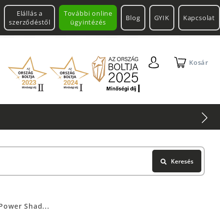
Elállás a
További online
Blog
GYIK
Kapcsolat
szerződéstől
ügyintézés
Kosár
Keresés
Power Shad...