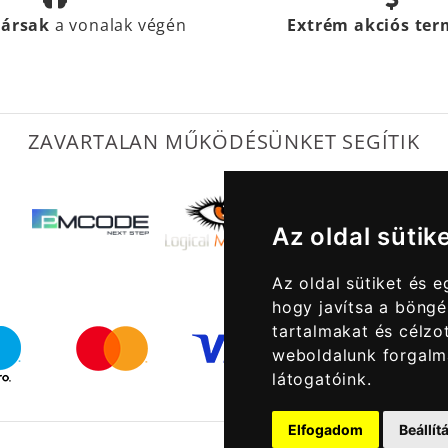
társak
a vonalak végén
Extrém akciós te
ZAVARTALAN MŰKÖDÉSÜNKET SEGÍTIK
Az oldal sütik
Az oldal sütiket és 
hogy javítsa a böngé
tartalmakat és célzot
weboldalunk forgalm
látogatóink.
Elfogadom
Beállí