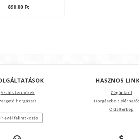
890,00 Ft
OLGÁLTATÁSOK
HASZNOS LIN
Akciós termékek
Cégünkről
Pergető horgászat
Horgászbolt elérhető
Oldaltérkép
írlevél feliratkozás