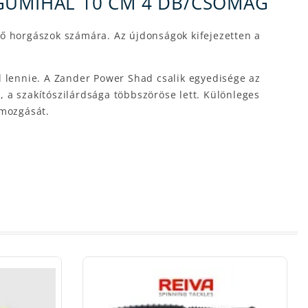
 GUMIHAL 10 CM 4 DB/CSOMAG
tő horgászok számára. Az újdonságok kifejezetten a
l lennie. A Zander Power Shad csalik egyedisége az
 a szakítószilárdsága többszöröse lett. Különleges
 mozgását.