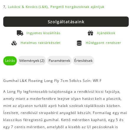
7,
Lukácsi & Kovács (L&K),
Pergető horgászoknak ajánljuk
Szolgáltatásaink
Ingyenes kiszállítás
Ajándékok
Hatalmas raktárkészlet
Hűségpont rendszer
Leírás
Vélemények (2)
Paraméterek
Értesítések
Gumihal L&K Floating Long Fly 7cm 5db/cs Szín: WR F
A Long Fly legfontosabb tulajdonsága a rendkívül kicsi fajsúlya,
amely miatt a mederfenékre leejtve olyan hatást kelt a plasztik,
mint az aljzaton turkáló apró halak szoktak táplálkozás közben.
Ízesített, rendkívül strapabíró anyagból készült. Formailag egy mai
klasszikus féregtestű gumihal. Kettő méretben kapható, egy 5 és
egy 7 centis méretben, amelyből a kisebb az Ul pecásoknak is