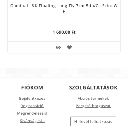
Gumihal L&K Floating Long Fly 7cm 5db/cs Szín: W
F
1 690,00 Ft
FIÓKOM
SZOLGÁLTATÁSOK
Bejelentkezés
Akciós termékek
Regisztráció
Pergető horgászat
Megrendeléseid
Kívánságlista
Hírlevél feliratkozás