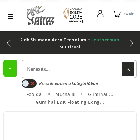
Kosár
2 db Shimano Aero Technium +
Leatherman
Multitool
Keresés ebben a kategóriában
Főoldal
Műcsalik
Gumihal
Gumihal L&K Floating Long...