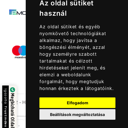
Az oldal sütiket
használ
Az oldal sütiket és egyéb
nyomkövető technológiákat
alkalmaz, hogy javítsa a
böngészési élményét, azzal
hogy személyre szabott
tartalmakat és célzott
hirdetéseket jelenít meg, és
elemzi a weboldalunk
forgalmát, hogy megtudjuk
honnan érkeztek a látogatóink.
Igazolta:
Megbízható Oldal
© 2022 -
Halcatraz Kft.
Elfogadom
Trustindex
Beállítások megváltoztatása
Csom
-
+
Kosárba Rakom