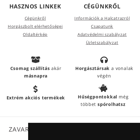
HASZNOS LINKEK
CÉGÜNKRŐL
Cégünkről
Információk a Halcatrazról
Horgászbolt elérhetőségei
Csapatunk
Oldaltérkép
Adatvédelmi szabályzat
Üzletszabályzat
Csomag szállítás
akár
Horgásztársak
a vonalak
másnapra
végén
Hűségpontokkal
még
Extrém akciós termékek
többet
spórolhatsz
ZAVARTALAN MŰKÖDÉSÜNKET SEGÍTIK