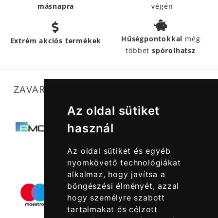
másnapra
végén
Hűségpontokkal
még
Extrém akciós termékek
többet
spórolhatsz
ZAVARTALAN MŰKÖDÉSÜNKET SEGÍTIK
Az oldal sütiket
használ
Az oldal sütiket és egyéb
nyomkövető technológiákat
alkalmaz, hogy javítsa a
böngészési élményét, azzal
hogy személyre szabott
tartalmakat és célzott