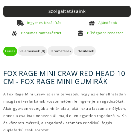
Szolgáltatásaink
Ingyenes kiszállítás
Ajándékok
Hatalmas raktárkészlet
Hűségpont rendszer
Leírás
Vélemények (8)
Paraméterek
Értesítések
FOX RAGE MINI CRAW RED HEAD 10
CM - FOX RAGE MINI GUMIRÁK
A Fox Rage Mini Craw-ját arra tervezték, hogy az ellenállhatatlan
mozgású ikerfarkának köszönhetően felingerelje a ragadozókat.
Akár gyorsan vezetjük a hínár alatt, akár extra lassan a mélyben,
ennek a csalinak nehezen áll majd ellen egyetlen ragadozó is. Kis
és közepes méretű, a ragadozók számára rendkívül fogós
duplafarkú csali sorozat.