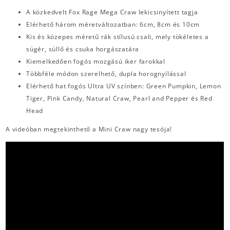
A közkedvelt Fox Rage Mega Craw lekicsinyített tagja
Elérhető három méretváltozatban: 6cm, 8cm és 10cm
Kis és közepes méretű rák stílusú csali, mely tökéletes a
sügér, süllő és csuka horgászatára
Kiemelkedően fogós mozgású iker farokkal
Többféle módon szerelhető, dupla horognyílással
Elérhető hat fogós Ultra UV színben: Green Pumpkin, Lemon
Tiger, Pink Candy, Natural Craw, Pearl and Pepper és Red
Head
A videóban megtekinthető a Mini Craw nagy tesója!