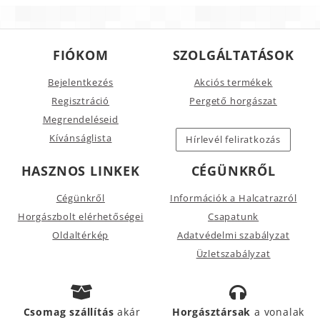
FIÓKOM
SZOLGÁLTATÁSOK
Bejelentkezés
Akciós termékek
Regisztráció
Pergető horgászat
Megrendeléseid
Kívánságlista
Hírlevél feliratkozás
HASZNOS LINKEK
CÉGÜNKRŐL
Cégünkről
Információk a Halcatrazról
Horgászbolt elérhetőségei
Csapatunk
Oldaltérkép
Adatvédelmi szabályzat
Üzletszabályzat
Csomag szállítás
akár
Horgásztársak
a vonalak