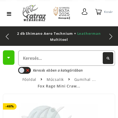
Kosár
2 db Shimano Aero Technium +
Leatherman
Multitool
Keresés ebben a kategóriában
Főoldal
Műcsalik
Gumihal
Fox Rage Mini Craw...
-46%