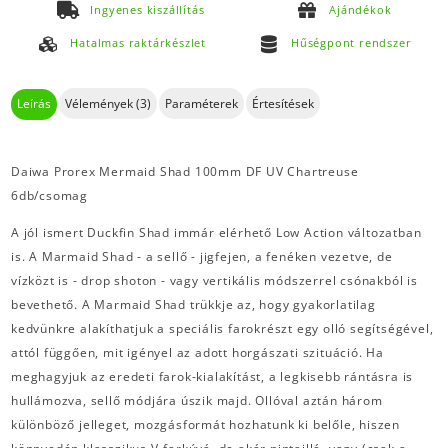
Ingyenes kiszállítás
Ajándékok
Hatalmas raktárkészlet
Hűségpont rendszer
Leírás
Vélemények (3)
Paraméterek
Értesítések
Daiwa Prorex Mermaid Shad 100mm DF UV Chartreuse
6db/csomag
A jól ismert Duckfin Shad immár elérhető Low Action változatban
is. A Marmaid Shad - a sellő - jigfejen, a fenéken vezetve, de
vízközt is - drop shoton - vagy vertikális módszerrel csónakból is
bevethető. A Marmaid Shad trükkje az, hogy gyakorlatilag
kedvünkre alakíthatjuk a speciális farokrészt egy olló segítségével,
attól függően, mit igényel az adott horgászati szituáció. Ha
meghagyjuk az eredeti farok-kialakítást, a legkisebb rántásra is
hullámozva, sellő módjára úszik majd. Ollóval aztán három
különböző jelleget, mozgásformát hozhatunk ki belőle, hiszen