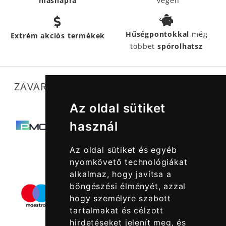
másnapra
végén
Hűségpontokkal
még
Extrém akciós termékek
többet
spórolhatsz
ZAVARTALAN MŰKÖDÉSÜNKET SEGÍTIK
Az oldal sütiket
használ
Az oldal sütiket és egyéb
nyomkövető technológiákat
alkalmaz, hogy javítsa a
böngészési élményét, azzal
hogy személyre szabott
tartalmakat és célzott
hirdetéseket jelenít meg, és