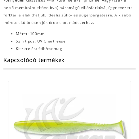
könnyedén klasszikus V-farkúvá, de akár pintaillé, vagy (csak a
belső membránt eltávolítva) háromágú villásfarkúvá, úgynevezett
forktaillé alakíthatjuk. Ideális süllő- és sügérpergetésre. A kisebb
méretek különösen jók drop-shot módszerhez.
Méret: 100mm
Szín típus: UV Chartreuse
Kiszerelés: 6db/csomag
Kapcsolódó termékek