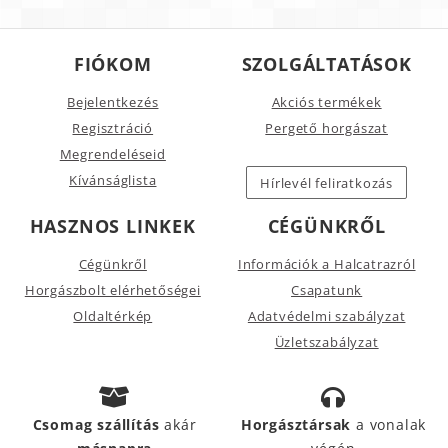
FIÓKOM
SZOLGÁLTATÁSOK
Bejelentkezés
Akciós termékek
Regisztráció
Pergető horgászat
Megrendeléseid
Kívánságlista
Hírlevél feliratkozás
HASZNOS LINKEK
CÉGÜNKRŐL
Cégünkről
Információk a Halcatrazról
Horgászbolt elérhetőségei
Csapatunk
Oldaltérkép
Adatvédelmi szabályzat
Üzletszabályzat
Csomag szállítás
akár
Horgásztársak
a vonalak