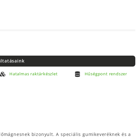
áltatásaink
Hatalmas raktárkészlet
Hűségpont rendszer
süllőmágnesnek bizonyult. A speciális gumikeveréknek és a