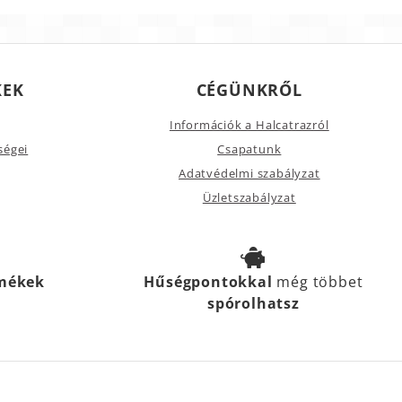
KEK
CÉGÜNKRŐL
Információk a Halcatrazról
ségei
Csapatunk
Adatvédelmi szabályzat
Üzletszabályzat
rmékek
Hűségpontokkal
még többet
spórolhatsz