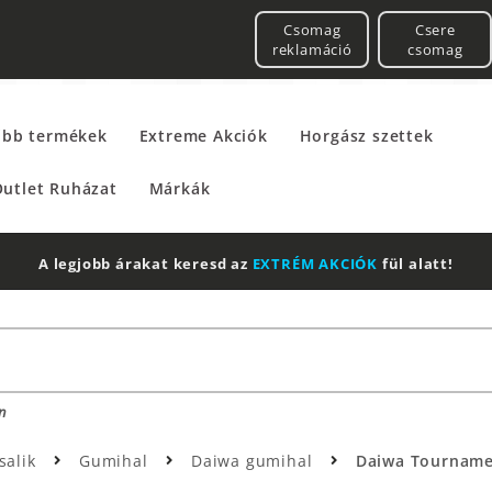
Csomag
Csere
reklamáció
csomag
űbb termékek
Extreme Akciók
Horgász szettek
utlet Ruházat
Márkák
A legjobb árakat keresd az
EXTRÉM AKCIÓK
fül alatt!
n
salik
Gumihal
Daiwa gumihal
Daiwa Tourname