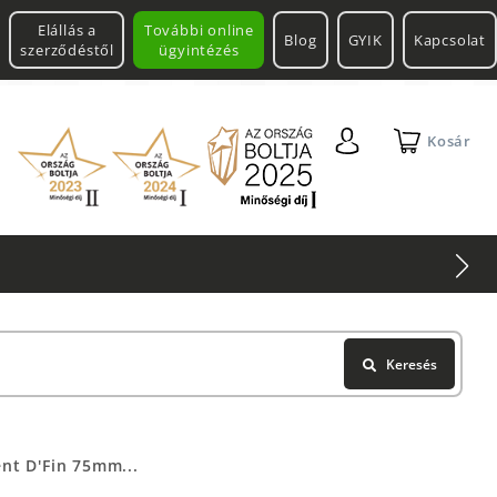
Elállás a
További online
Blog
GYIK
Kapcsolat
szerződéstől
ügyintézés
Kosár
Keresés
nt D'Fin 75mm...