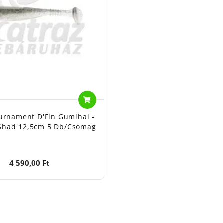
urnament D'Fin Gumihal -
Shad 12,5cm 5 Db/csomag
4 590,00 Ft