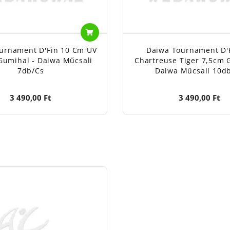
urnament D'Fin 10 Cm UV
Daiwa Tournament D'
Gumihal - Daiwa Műcsali
Chartreuse Tiger 7,5cm 
7db/cs
Daiwa Műcsali 10d
3 490,00 Ft
3 490,00 Ft