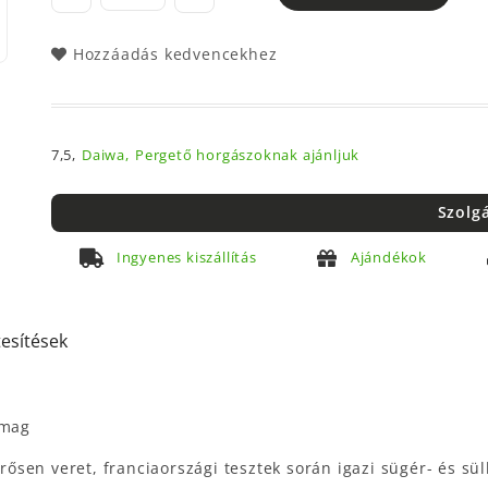
Hozzáadás kedvencekhez
7,5,
Daiwa,
Pergető horgászoknak ajánljuk
Szolg
Ingyenes kiszállítás
Ajándékok
tesítések
omag
 erősen veret, franciaországi tesztek során igazi sügér- és 