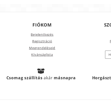
FIÓKOM
SZ
Bejelentkezés
Regisztráció
Megrendeléseid
Kívánságlista
H
Csomag szállítás
akár
másnapra
Horgász