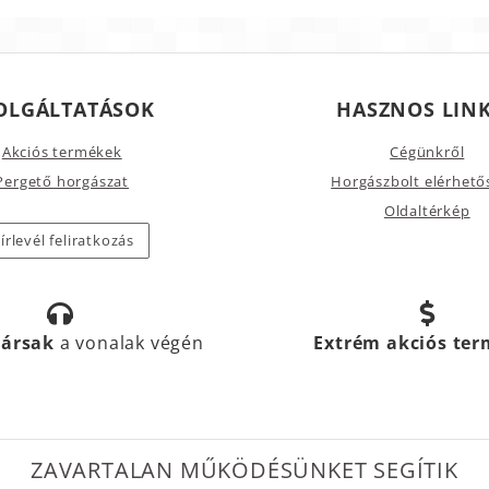
OLGÁLTATÁSOK
HASZNOS LIN
Akciós termékek
Cégünkről
Pergető horgászat
Horgászbolt elérhető
Oldaltérkép
írlevél feliratkozás
társak
a vonalak végén
Extrém akciós te
ZAVARTALAN MŰKÖDÉSÜNKET SEGÍTIK