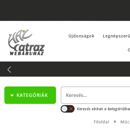
Újdonságok
Legnépszer
O
KATEGÓRIÁK
Keresés ebben a kategóriába
Főoldal
Műc