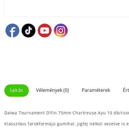
Leírás
Vélemények (0)
Paraméterek
Ér
Daiwa Tournament D'Fin 75mm Chartreuse Ayu 10 db/cs
Klasszikus farokformájú gumihal. Jigfej nélkül vezetve is