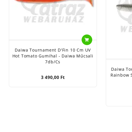
Daiwa Tournament D'Fin 10 Cm UV
Hot Tomato Gumihal - Daiwa Műcsali
7db/cs
Daiwa To
Rainbow 
3 490,00 Ft