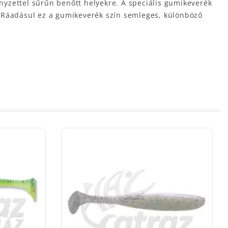
ényzettel sűrűn benőtt helyekre. A speciális gumikeverék
t. Ráadásul ez a gumikeverék szín semleges, különböző