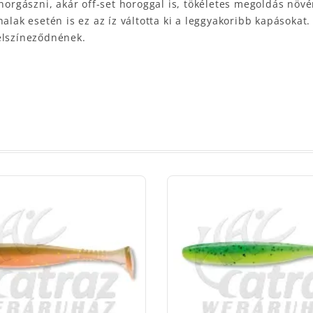
 horgászni, akár off-set horoggal is, tökéletes megoldás növ
halak esetén is ez az íz váltotta ki a leggyakoribb kapásoka
elszíneződnének.