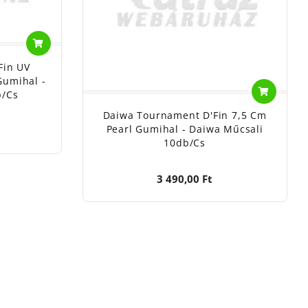
Fin UV
Gumihal -
b/cs
Daiwa Tournament D'Fin 7,5 Cm
Pearl Gumihal - Daiwa Műcsali
10db/cs
3 490,00 Ft