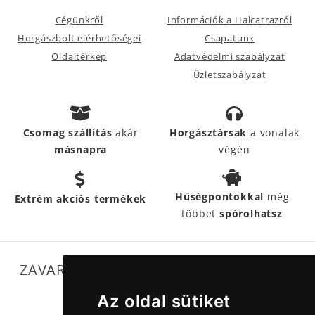
Cégünkről
Információk a Halcatrazról
Horgászbolt elérhetőségei
Csapatunk
Oldaltérkép
Adatvédelmi szabályzat
Üzletszabályzat
Csomag szállítás
akár
Horgásztársak
a vonalak
másnapra
végén
Hűségpontokkal
még
Extrém akciós termékek
többet
spórolhatsz
ZAVARTALAN MŰKÖDÉSÜNKET SEGÍTIK
Az oldal sütiket