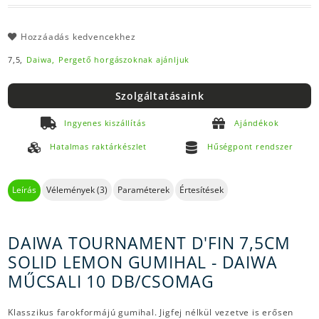
Hozzáadás kedvencekhez
7,5,
Daiwa,
Pergető horgászoknak ajánljuk
Szolgáltatásaink
Ingyenes kiszállítás
Ajándékok
Hatalmas raktárkészlet
Hűségpont rendszer
Leírás
Vélemények (3)
Paraméterek
Értesítések
DAIWA TOURNAMENT D'FIN 7,5CM
SOLID LEMON GUMIHAL - DAIWA
MŰCSALI 10 DB/CSOMAG
Klasszikus farokformájú gumihal. Jigfej nélkül vezetve is erősen