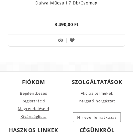
Daiwa Műcsali 7 Db/csomag
3 490,00 Ft
FIÓKOM
SZOLGÁLTATÁSOK
Bejelentkezés
Akciós termékek
Regisztráció
Pergető horgászat
Megrendeléseid
Kívánságlista
Hírlevél feliratkozás
HASZNOS LINKEK
CÉGÜNKRŐL