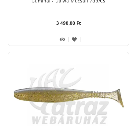
Gumihal - Daiwa Műcsali 7db/cs
3 490,00 Ft