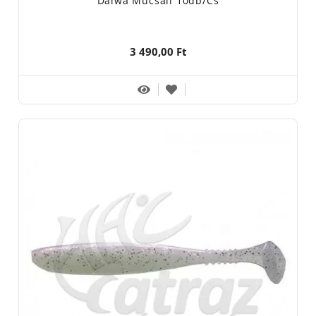
Daiwa Műcsali 10db/cs
3 490,00 Ft