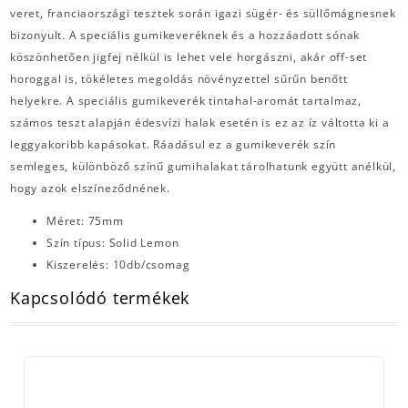
veret, franciaországi tesztek során igazi sügér- és süllőmágnesnek
bizonyult. A speciális gumikeveréknek és a hozzáadott sónak
köszönhetően jigfej nélkül is lehet vele horgászni, akár off-set
horoggal is, tökéletes megoldás növényzettel sűrűn benőtt
helyekre. A speciális gumikeverék tintahal-aromát tartalmaz,
számos teszt alapján édesvízi halak esetén is ez az íz váltotta ki a
leggyakoribb kapásokat. Ráadásul ez a gumikeverék szín
semleges, különböző színű gumihalakat tárolhatunk együtt anélkül,
hogy azok elszíneződnének.
Méret: 75mm
Szín típus: Solid Lemon
Kiszerelés: 10db/csomag
Kapcsolódó termékek