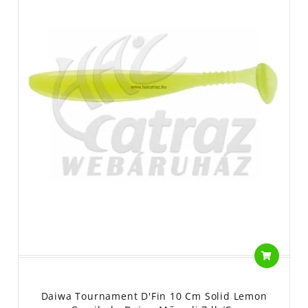
Daiwa Tournament D'Fin 10 Cm Solid Lemon