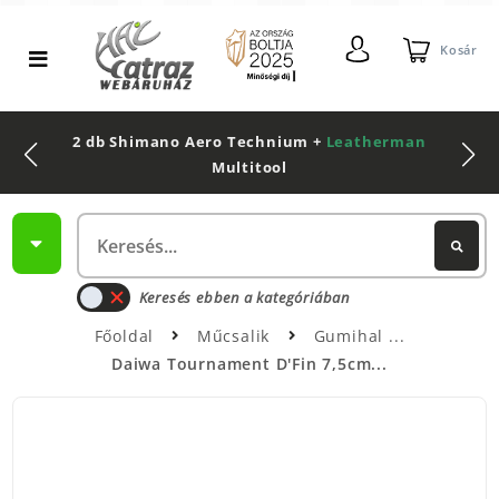
Kosár
2 db Shimano Aero Technium +
Leatherman
Multitool
Keresés ebben a kategóriában
Főoldal
Műcsalik
Gumihal
Daiwa Tournament D'Fin 7,5cm...