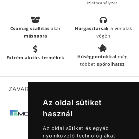
Üzletszabályzat
Csomag szállítás
akár
Horgásztársak
a vonalak
másnapra
végén
Hűségpontokkal
még
Extrém akciós termékek
többet
spórolhatsz
ZAVARTALAN MŰKÖDÉSÜNKET SEGÍTIK
Az oldal sütiket
használ
Az oldal sütiket és egyéb
nyomkövető technológiákat