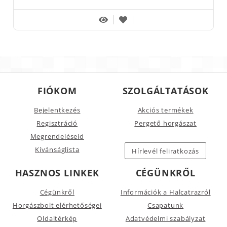
FIÓKOM
SZOLGÁLTATÁSOK
Bejelentkezés
Akciós termékek
Regisztráció
Pergető horgászat
Megrendeléseid
Kívánságlista
Hírlevél feliratkozás
HASZNOS LINKEK
CÉGÜNKRŐL
Cégünkről
Információk a Halcatrazról
Horgászbolt elérhetőségei
Csapatunk
Oldaltérkép
Adatvédelmi szabályzat