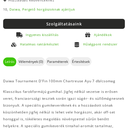
Hozzáadás kedvencekhez
10,
Daiwa,
Pergető horgászoknak ajánljuk
Szolgáltatásaink
Ingyenes kiszállítás
Ajándékok
Hatalmas raktárkészlet
Hűségpont rendszer
Leírás
Vélemények (0)
Paraméterek
Értesítések
Daiwa Tournament D'Fin 100mm Chartreuse Ayu 7 db/csomag
Klasszikus farokformájú gumihal. Jigfej nélkül vezetve is erősen
veret, franciaországi tesztek során igazi sügér- és süllőmágnesnek
bizonyult. A speciális gumikeveréknek és a hozzáadott sónak
köszönhetően jigfej nélkül is lehet vele horgászni, akár off-set
horoggal is, tökéletes megoldás növényzettel sűrűn benőtt
helyekre. A speciális gumikeverék tintahal-aromát tartalmaz,