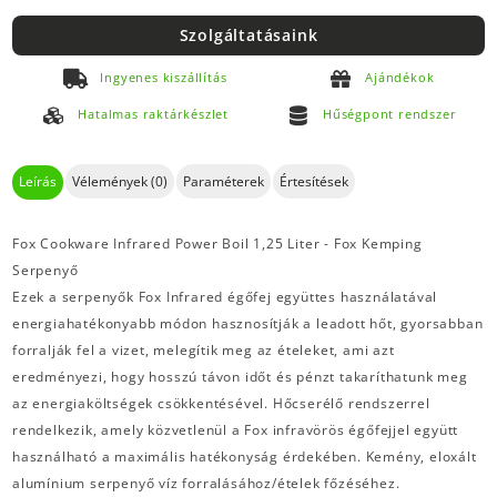
Szolgáltatásaink
Ingyenes kiszállítás
Ajándékok
Hatalmas raktárkészlet
Hűségpont rendszer
Leírás
Vélemények (0)
Paraméterek
Értesítések
Fox Cookware Infrared Power Boil 1,25 Liter - Fox Kemping
Serpenyő
Ezek a serpenyők Fox Infrared égőfej együttes használatával
energiahatékonyabb módon hasznosítják a leadott hőt, gyorsabban
forralják fel a vizet, melegítik meg az ételeket, ami azt
eredményezi, hogy hosszú távon időt és pénzt takaríthatunk meg
az energiaköltségek csökkentésével. Hőcserélő rendszerrel
rendelkezik, amely közvetlenül a Fox infravörös égőfejjel együtt
használható a maximális hatékonyság érdekében. Kemény, eloxált
alumínium serpenyő víz forralásához/ételek főzéséhez.