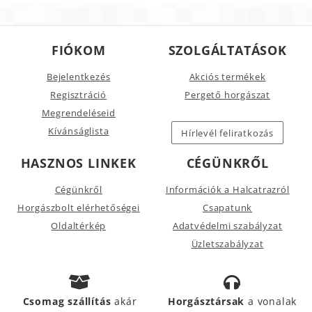
FIÓKOM
SZOLGÁLTATÁSOK
Bejelentkezés
Akciós termékek
Regisztráció
Pergető horgászat
Megrendeléseid
Kívánságlista
Hírlevél feliratkozás
HASZNOS LINKEK
CÉGÜNKRŐL
Cégünkről
Információk a Halcatrazról
Horgászbolt elérhetőségei
Csapatunk
Oldaltérkép
Adatvédelmi szabályzat
Üzletszabályzat
Csomag szállítás
akár
Horgásztársak
a vonalak