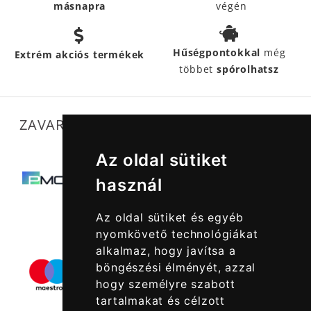
másnapra
végén
Hűségpontokkal
még
Extrém akciós termékek
többet
spórolhatsz
ZAVARTALAN MŰKÖDÉSÜNKET SEGÍTIK
Az oldal sütiket
használ
Az oldal sütiket és egyéb
nyomkövető technológiákat
alkalmaz, hogy javítsa a
böngészési élményét, azzal
hogy személyre szabott
tartalmakat és célzott