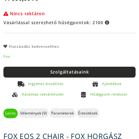
Nincs raktáron
Vásárlással szerezhető hűségpontok:
2100
Hozzáadás kedvencekhez
Fox
Szolgáltatásaink
Ingyenes kiszállítás
Ajándékok
Hatalmas raktárkészlet
Hűségpont rendszer
Leírás
Vélemények (9)
Paraméterek
Értesítések
FOX EOS 2 CHAIR - FOX HORGÁSZ