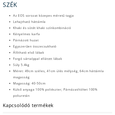
SZÉK
Az EOS sorozat közepes méretű tagja
Lehajtható háttámla
Khaki és sötét khaki színkombináció
Kényelmes karfa
Párnázott huzat
Egyszerűen összecsukható
Állítható első lábak
Forgó sártalppal ellátott lábak
Súly 5.4kg
Méret: 49cm széles, 41cm ülés mélység, 64cm háttámla
magasság
Magasság: 40-50cm
Külső anyaga 100% poliészter, Párnázat/töltet 100%
poliuretán
Kapcsolódó termékek