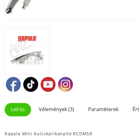
Leírás
Vélemények (3)
Paraméterek
Ér
Rapala Mini Kulcskarikanyitó RCDMSR