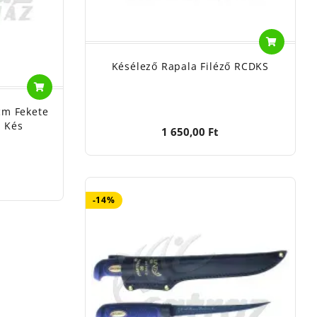
Késélező Rapala Filéző RCDKS
9cm Fekete
z Kés
1 650,00 Ft
-14%