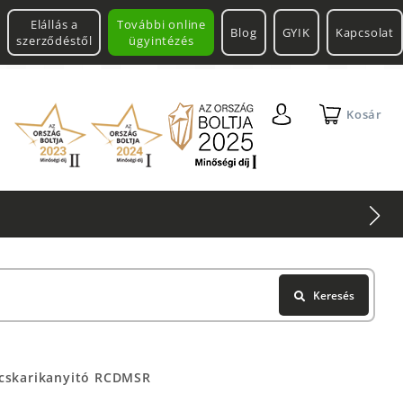
Elállás a
További online
Blog
GYIK
Kapcsolat
szerződéstől
ügyintézés
Kosár
Keresés
lcskarikanyitó RCDMSR