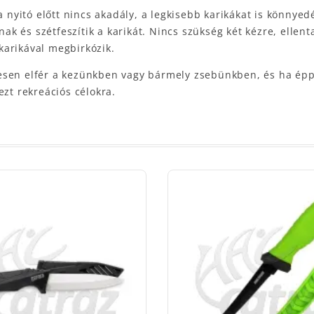
ka nyitó előtt nincs akadály, a legkisebb karikákat is könny
rnak és szétfeszítik a karikát. Nincs szükség két kézre, ell
karikával megbirkózik.
esen elfér a kezünkben vagy bármely zsebünkben, és ha éppe
ezt rekreációs célokra.