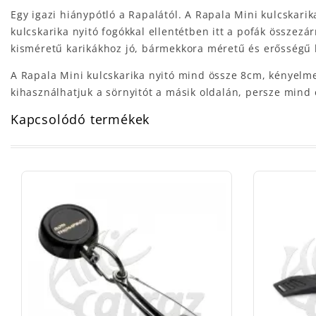
Egy igazi hiánypótló a Rapalától. A Rapala Mini kulcskari
kulcskarika nyitó fogókkal ellentétben itt a pofák összezá
kisméretű karikákhoz jó, bármekkora méretű és erősségű 
A Rapala Mini kulcskarika nyitó mind össze 8cm, kényelm
kihasználhatjuk a sörnyitót a másik oldalán, persze mind 
Kapcsolódó termékek