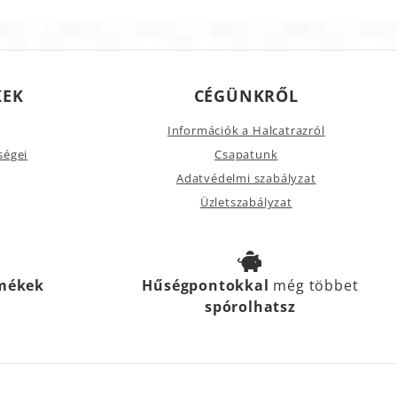
KEK
CÉGÜNKRŐL
Információk a Halcatrazról
ségei
Csapatunk
Adatvédelmi szabályzat
Üzletszabályzat
rmékek
Hűségpontokkal
még többet
spórolhatsz