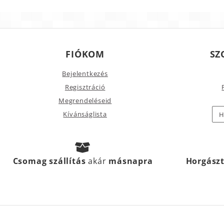
FIÓKOM
SZ
Bejelentkezés
Regisztráció
Megrendeléseid
Kívánságlista
H
Csomag szállítás
akár
másnapra
Horgász