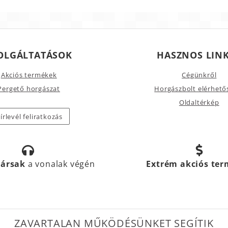
OLGÁLTATÁSOK
HASZNOS LIN
Akciós termékek
Cégünkről
Pergető horgászat
Horgászbolt elérhető
Oldaltérkép
írlevél feliratkozás
társak
a vonalak végén
Extrém akciós te
ZAVARTALAN MŰKÖDÉSÜNKET SEGÍTIK