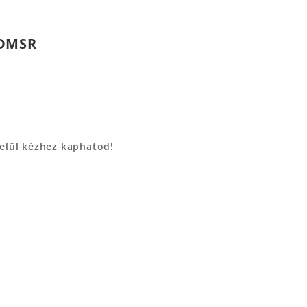
CDMSR
belül kézhez kaphatod!