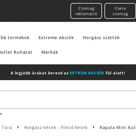
Csomag
Csere
reklamáció
csomag
űbb termékek
Extreme Akciók
Horgász szettek
utlet Ruházat
Márkák
A legjobb árakat keresd az
EXTRÉM AKCIÓK
fül alatt!
n
/ Túra
Horgász kések - Filéző kések
Rapala Mini Ku