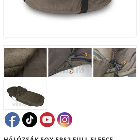
HÁLÓZSÁK FOX ERS2 FULL FLEECE