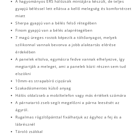
A hagyományos ERS hálózsák mintájára készült, de teljes
gyapjú béléssel lett ellátva a kellő melegség és komfortérzet
miatt
Sherpa gyapjú van a bélés felső rétegében
Finom gyapjú van a bélés alaprétegében
7 magú üreges rostok képezik a töltőanyagot, melyek
szilikonnal vannak bevonva a jobb alaktartás elérése
érdekében
A panelek eltolva, egymásra fedve vannak elhelyezve, így
megtartják a meleget, ami a panelek közti részen sem tud
elszökni
10mm-es strapabíró cipzárak
Szakadásmentes külső anyag
Hálós oldalzseb a mobiltelefon vagy más értékek számára
A párnatartó zseb segít megelőzni a párna leesését az
ágyról.
Rugalmas rögzítőpánttal fixálhatjuk az ágyhoz a fej és a
lábrésznél
Tároló zsákkal