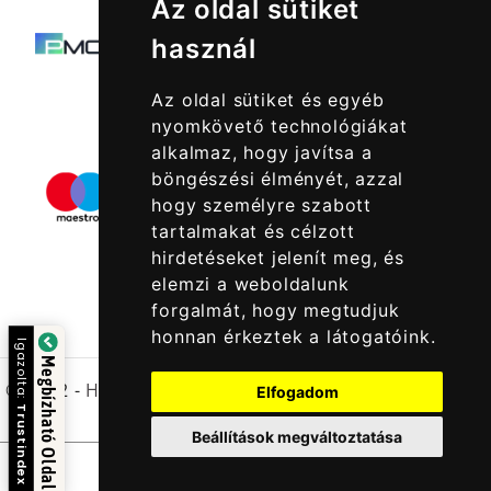
Az oldal sütiket
használ
Az oldal sütiket és egyéb
nyomkövető technológiákat
alkalmaz, hogy javítsa a
böngészési élményét, azzal
hogy személyre szabott
tartalmakat és célzott
hirdetéseket jelenít meg, és
elemzi a weboldalunk
forgalmát, hogy megtudjuk
honnan érkeztek a látogatóink.
Igazolta:
Megbízható Oldal
© 2022 -
Halcatraz Kft.
Elfogadom
Trustindex
Beállítások megváltoztatása
Kapcsolatfelvétel