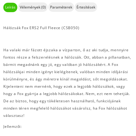
Leírás
Vélemények (0)
Paraméterek
Értesítések
Hálózsák Fox ERS2 Full Fleece (CSB050)
Ha valaki már fázott éjszaka a vízparton, ő az aki tudja, mennyire
fontos része a felszerelésnek a hálózsák. Ott, abban a pillanatban,
bármit megadnánk egy jó, egy valóban jó hálózsákért. A Fox
hálózsákjai minden igényt kielégítenek, valóban minden időjárási
körülményre, és ágy méretre kínál megoldást, sőt megoldásokat.
Kijelenteni nem mernénk, hogy ezek a legjobb hálózsákok, vagy
hogy a Fox gyártja a legjobb hálózsákokat. Nem, ezt nem tehetjük.
De az biztos, hogy egy tökéletesen használható, funkciójának
minden téren megfelelő hálózsákot vásárolsz, ha Fox hálózsákot
választasz!
Jellemzői: