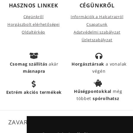
HASZNOS LINKEK
CÉGÜNKRŐL
Cégünkről
Információk a Halcatrazról
Horgászbolt elérhetőségei
Csapatunk
Oldaltérkép
Adatvédelmi szabályzat
Üzletszabályzat
Csomag szállítás
akár
Horgásztársak
a vonalak
másnapra
végén
Hűségpontokkal
még
Extrém akciós termékek
többet
spórolhatsz
ZAVARTALAN MŰKÖDÉSÜNKET SEGÍTIK