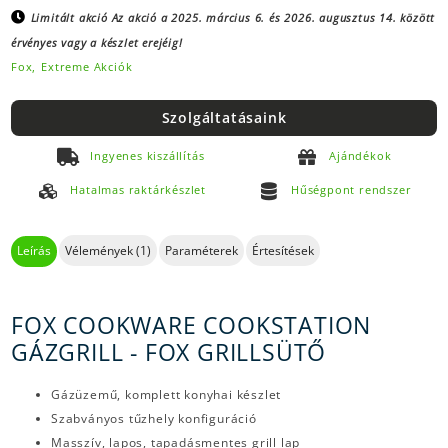
Limitált akció
Az akció a 2025. március 6. és 2026. augusztus 14. között
érvényes vagy a készlet erejéig!
Fox,
Extreme Akciók
Szolgáltatásaink
Ingyenes kiszállítás
Ajándékok
Hatalmas raktárkészlet
Hűségpont rendszer
Leírás
Vélemények (1)
Paraméterek
Értesítések
FOX COOKWARE COOKSTATION
GÁZGRILL - FOX GRILLSÜTŐ
Gázüzemű, komplett konyhai készlet
Szabványos tűzhely konfiguráció
Masszív, lapos, tapadásmentes grill lap