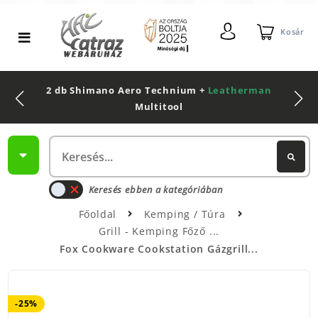
Kosár
2 db Shimano Aero Technium +
Leatherman
Multitool
Keresés ebben a kategóriában
Főoldal
Kemping / Túra
Grill - Kemping Főző
Fox Cookware Cookstation Gázgrill...
-25%