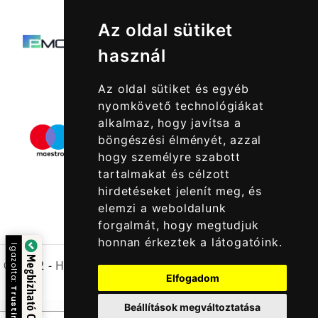
Az oldal sütiket
használ
Az oldal sütiket és egyéb
nyomkövető technológiákat
alkalmaz, hogy javítsa a
böngészési élményét, azzal
hogy személyre szabott
tartalmakat és célzott
hirdetéseket jelenít meg, és
elemzi a weboldalunk
forgalmát, hogy megtudjuk
honnan érkeztek a látogatóink.
Igazolta:
Megbízható Oldal
© 2022 -
Halcatraz Kft.
Elfogadom
Trustindex
Beállítások megváltoztatása