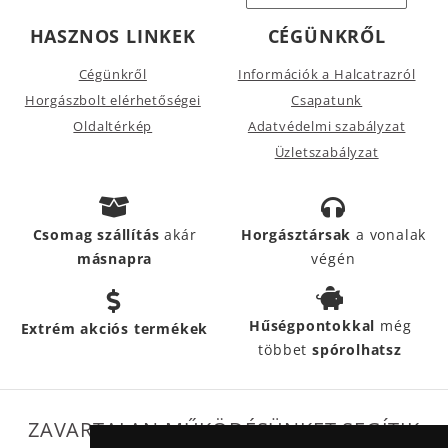
HASZNOS LINKEK
CÉGÜNKRŐL
Cégünkről
Információk a Halcatrazról
Horgászbolt elérhetőségei
Csapatunk
Oldaltérkép
Adatvédelmi szabályzat
Üzletszabályzat
Csomag szállítás
akár
Horgásztársak
a vonalak
másnapra
végén
Hűségpontokkal
még
Extrém akciós termékek
többet
spórolhatsz
ZAVARTALAN MŰKÖDÉSÜNKET SEGÍTIK