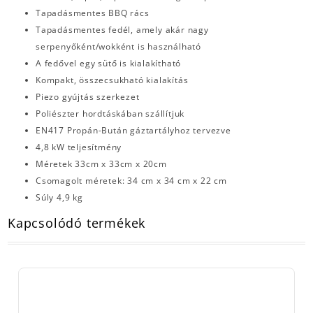
Tapadásmentes BBQ rács
Tapadásmentes fedél, amely akár nagy
serpenyőként/wokként is használható
A fedővel egy sütő is kialakítható
Kompakt, összecsukható kialakítás
Piezo gyújtás szerkezet
Poliészter hordtáskában szállítjuk
EN417 Propán-Bután gáztartályhoz tervezve
4,8 kW teljesítmény
Méretek 33cm x 33cm x 20cm
Csomagolt méretek: 34 cm x 34 cm x 22 cm
Súly 4,9 kg
Kapcsolódó termékek