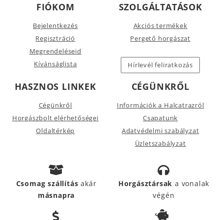
FIÓKOM
SZOLGÁLTATÁSOK
Bejelentkezés
Akciós termékek
Regisztráció
Pergető horgászat
Megrendeléseid
Kívánságlista
Hírlevél feliratkozás
HASZNOS LINKEK
CÉGÜNKRŐL
Cégünkről
Információk a Halcatrazról
Horgászbolt elérhetőségei
Csapatunk
Oldaltérkép
Adatvédelmi szabályzat
Üzletszabályzat
Csomag szállítás
akár
Horgásztársak
a vonalak
másnapra
végén