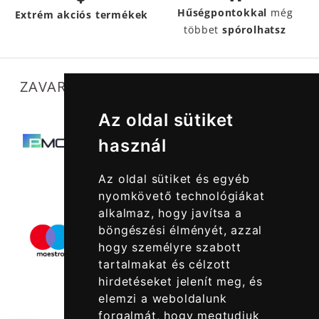
Hűségpontokkal
még
Extrém akciós termékek
többet
spórolhatsz
ZAVARTALAN MŰKÖDÉSÜNKET SEGÍTIK
Az oldal sütiket
használ
Az oldal sütiket és egyéb
nyomkövető technológiákat
alkalmaz, hogy javítsa a
böngészési élményét, azzal
hogy személyre szabott
tartalmakat és célzott
hirdetéseket jelenít meg, és
elemzi a weboldalunk
forgalmát, hogy megtudjuk