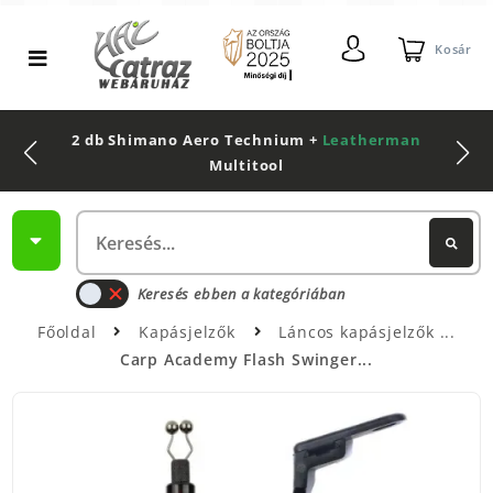
Kosár
2 db Shimano Aero Technium +
Leatherman
Multitool
Keresés ebben a kategóriában
Főoldal
Kapásjelzők
Láncos kapásjelzők
Carp Academy Flash Swinger...