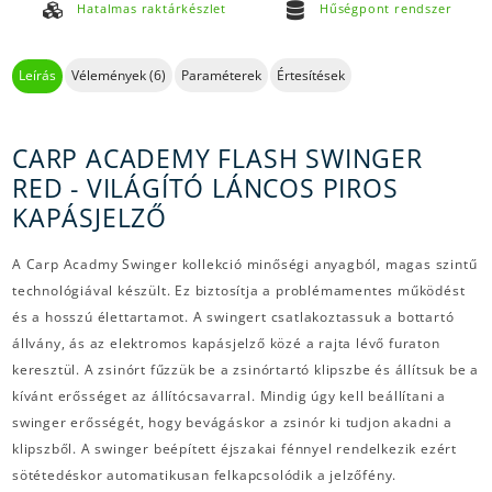
Hatalmas raktárkészlet
Hűségpont rendszer
Leírás
Vélemények (6)
Paraméterek
Értesítések
CARP ACADEMY FLASH SWINGER
RED - VILÁGÍTÓ LÁNCOS PIROS
KAPÁSJELZŐ
A Carp Acadmy Swinger kollekció minőségi anyagból, magas szintű
technológiával készült. Ez biztosítja a problémamentes működést
és a hosszú élettartamot. A swingert csatlakoztassuk a bottartó
állvány, ás az elektromos kapásjelző közé a rajta lévő furaton
keresztül. A zsinórt fűzzük be a zsinórtartó klipszbe és állítsuk be a
kívánt erősséget az állítócsavarral. Mindig úgy kell beállítani a
swinger erősségét, hogy bevágáskor a zsinór ki tudjon akadni a
klipszből. A swinger beépített éjszakai fénnyel rendelkezik ezért
sötétedéskor automatikusan felkapcsolódik a jelzőfény.