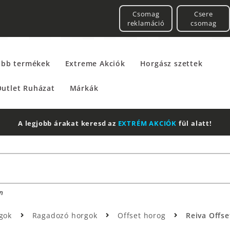
Csomag
Csere
reklamáció
csomag
űbb termékek
Extreme Akciók
Horgász szettek
utlet Ruházat
Márkák
A legjobb árakat keresd az
EXTRÉM AKCIÓK
fül alatt!
n
gok
Ragadozó horgok
Offset horog
Reiva Offs