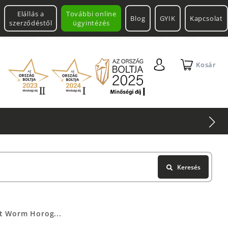
Elállás a
További online
Blog
GYIK
Kapcsolat
szerződéstől
ügyintézés
Kosár
Keresés
et Worm Horog...