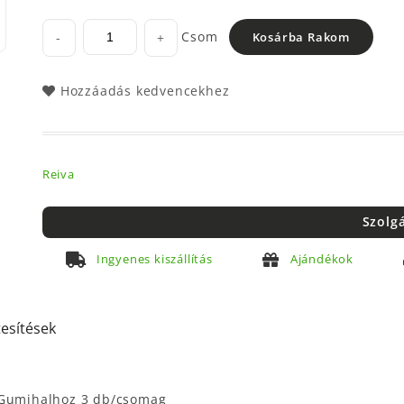
Csom
-
+
Kosárba Rakom
Hozzáadás kedvencekhez
Reiva
Szolg
Ingyenes kiszállítás
Ajándékok
tesítések
g Gumihalhoz 3 db/csomag