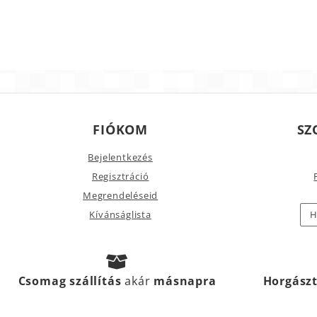
FIÓKOM
SZ
Bejelentkezés
Regisztráció
Megrendeléseid
Kívánságlista
H
Csomag szállítás
akár
másnapra
Horgász