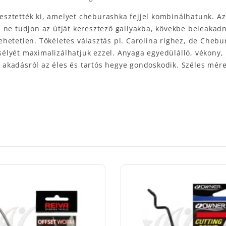
jlesztették ki, amelyet cheburashka fejjel kombinálhatunk. A
ne tudjon az útját keresztező gallyakba, kövekbe beleakadni
etetlen. Tökéletes választás pl. Carolina righez, de Chebur
élyét maximalizálhatjuk ezzel. Anyaga egyedülálló, vékony
os akadásról az éles és tartós hegye gondoskodik. Széles mér