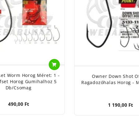
set Worm Horog Méret: 1 -
Owner Down Shot Of
ffset Horog Gumihalhoz 5
Ragadozóhalas Horog - M
Db/csomag
490,00 Ft
1 190,00 Ft