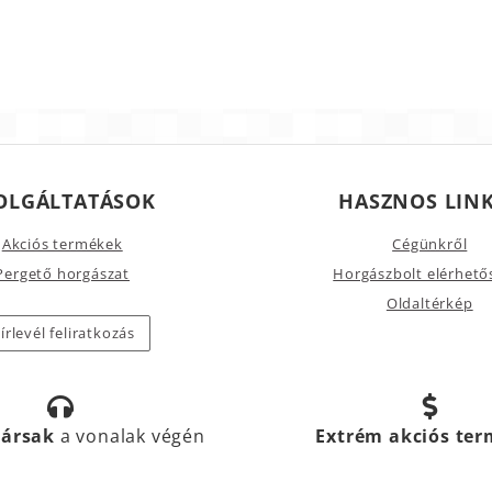
OLGÁLTATÁSOK
HASZNOS LIN
Akciós termékek
Cégünkről
Pergető horgászat
Horgászbolt elérhető
Oldaltérkép
írlevél feliratkozás
társak
a vonalak végén
Extrém akciós te