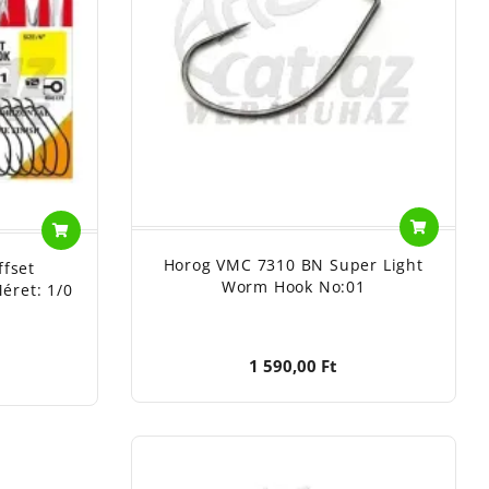
Horog VMC 7310 BN Super Light
fset
Worm Hook No:01
éret: 1/0
1 590,00 Ft