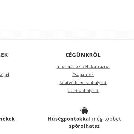
KEK
CÉGÜNKRŐL
Információk a Halcatrazról
ségei
Csapatunk
Adatvédelmi szabályzat
Üzletszabályzat
rmékek
Hűségpontokkal
még többet
spórolhatsz