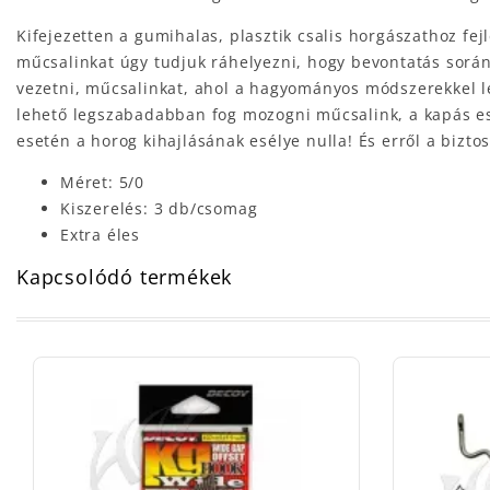
Kifejezetten a gumihalas, plasztik csalis horgászathoz fe
műcsalinkat úgy tudjuk ráhelyezni, hogy bevontatás során 
vezetni, műcsalinkat, ahol a hagyományos módszerekkel leh
lehető legszabadabban fog mozogni műcsalink, a kapás es
esetén a horog kihajlásának esélye nulla! És erről a bizt
Méret: 5/0
Kiszerelés: 3 db/csomag
Extra éles
Kapcsolódó termékek