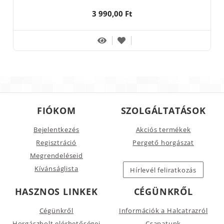
3 990,00 Ft
FIÓKOM
SZOLGÁLTATÁSOK
Bejelentkezés
Akciós termékek
Regisztráció
Pergető horgászat
Megrendeléseid
Kívánságlista
Hírlevél feliratkozás
HASZNOS LINKEK
CÉGÜNKRŐL
Cégünkről
Információk a Halcatrazról
Horgászbolt elérhetőségei
Csapatunk