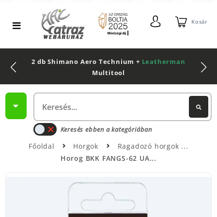
Kosár
2 db Shimano Aero Technium +
Leatherman
Multitool
Keresés ebben a kategóriában
Főoldal
Horgok
Ragadozó horgok
Horog BKK FANGS-62 UA...