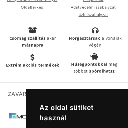
Oldaltérkép
Adatvédelmi szabályzat
Üzletszabályzat
Csomag szállítás
akár
Horgásztársak
a vonalak
másnapra
végén
Hűségpontokkal
még
Extrém akciós termékek
többet
spórolhatsz
ZAVARTALAN MŰKÖDÉSÜNKET SEGÍTIK
Az oldal sütiket
használ