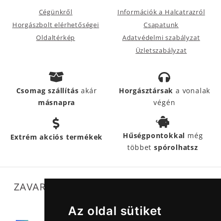
Cégünkről
Információk a Halcatrazról
Horgászbolt elérhetőségei
Csapatunk
Oldaltérkép
Adatvédelmi szabályzat
Üzletszabályzat
Csomag szállítás
akár
Horgásztársak
a vonalak
másnapra
végén
Hűségpontokkal
még
Extrém akciós termékek
többet
spórolhatsz
ZAVARTALAN MŰKÖDÉSÜNKET SEGÍTIK
Az oldal sütiket