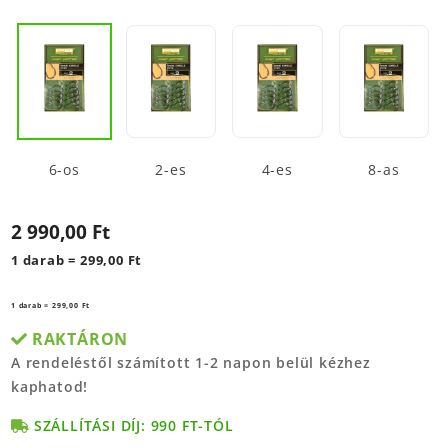
6-os
2-es
4-es
8-as
2 990,00 Ft
1 darab = 299,00 Ft
1 darab = 299,00 Ft
RAKTÁRON
A rendeléstől számított 1-2 napon belül kézhez
kaphatod!
SZÁLLÍTÁSI DÍJ: 990 FT-TÓL