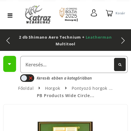
Kosár
2 db Shimano Aero Technium +
Leatherman
Multitool
Keresés ebben a kategóriában
Főoldal
Horgok
Pontyozó horgok
PB Products Wide Circle...