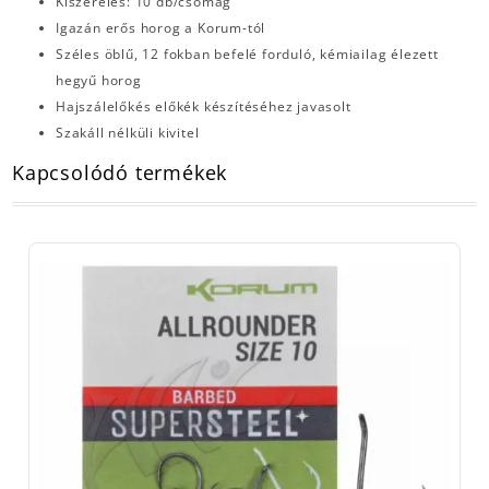
Kiszerelés: 10 db/csomag
Igazán erős horog a Korum-tól
Széles öblű, 12 fokban befelé forduló, kémiailag élezett
hegyű horog
Hajszálelőkés előkék készítéséhez javasolt
Szakáll nélküli kivitel
Kapcsolódó termékek