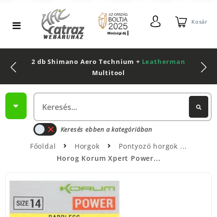
Kosár
2 db Shimano Aero Technium +
Leatherman
Multitool
Keresés ebben a kategóriában
Főoldal
Horgok
Pontyozó horgok
Horog Korum Xpert Power...