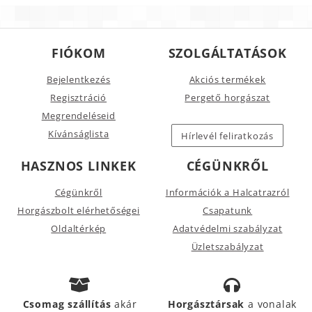
FIÓKOM
SZOLGÁLTATÁSOK
Bejelentkezés
Akciós termékek
Regisztráció
Pergető horgászat
Megrendeléseid
Kívánságlista
Hírlevél feliratkozás
HASZNOS LINKEK
CÉGÜNKRŐL
Cégünkről
Információk a Halcatrazról
Horgászbolt elérhetőségei
Csapatunk
Oldaltérkép
Adatvédelmi szabályzat
Üzletszabályzat
Csomag szállítás
akár
Horgásztársak
a vonalak