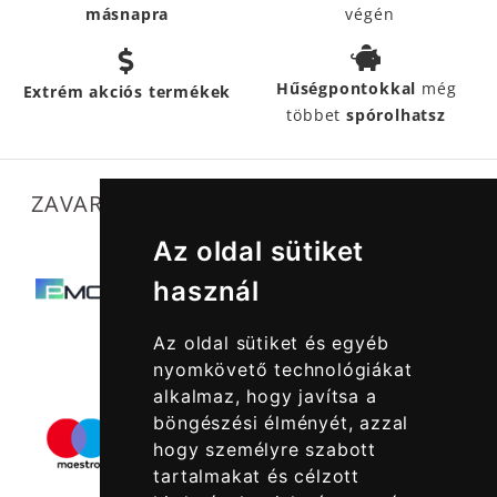
másnapra
végén
Hűségpontokkal
még
Extrém akciós termékek
többet
spórolhatsz
ZAVARTALAN MŰKÖDÉSÜNKET SEGÍTIK
Az oldal sütiket
használ
Az oldal sütiket és egyéb
nyomkövető technológiákat
alkalmaz, hogy javítsa a
böngészési élményét, azzal
hogy személyre szabott
tartalmakat és célzott