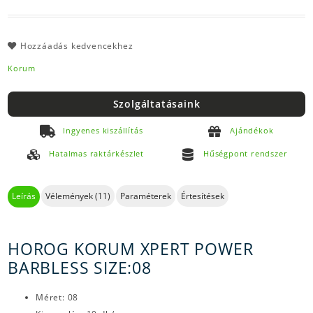
Hozzáadás kedvencekhez
Korum
Szolgáltatásaink
Ingyenes kiszállítás
Ajándékok
Hatalmas raktárkészlet
Hűségpont rendszer
Leírás
Vélemények (11)
Paraméterek
Értesítések
HOROG KORUM XPERT POWER
BARBLESS SIZE:08
Méret: 08