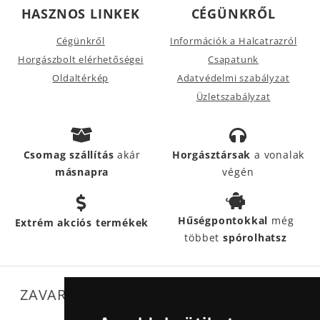
HASZNOS LINKEK
CÉGÜNKRŐL
Cégünkről
Információk a Halcatrazról
Horgászbolt elérhetőségei
Csapatunk
Oldaltérkép
Adatvédelmi szabályzat
Üzletszabályzat
Csomag szállítás
akár
Horgásztársak
a vonalak
másnapra
végén
Hűségpontokkal
még
Extrém akciós termékek
többet
spórolhatsz
ZAVARTALAN MŰKÖDÉSÜNKET SEGÍTIK