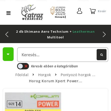
Kosár
2 db Shimano Aero Technium +
Leatherman
Multitool
Keresés ebben a kategóriában
Főoldal
Horgok
Pontyozó horgok
Horog Korum Xpert Power...