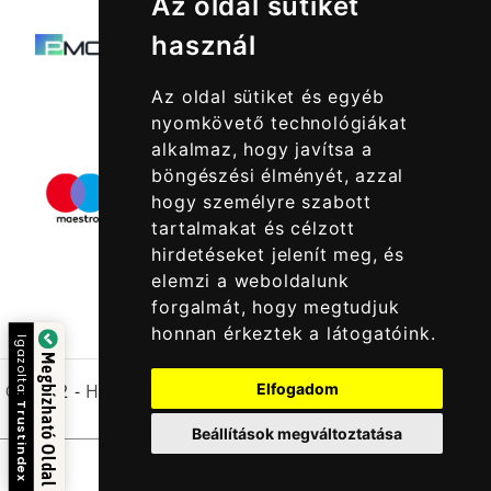
Az oldal sütiket
használ
Az oldal sütiket és egyéb
nyomkövető technológiákat
alkalmaz, hogy javítsa a
böngészési élményét, azzal
hogy személyre szabott
tartalmakat és célzott
hirdetéseket jelenít meg, és
elemzi a weboldalunk
forgalmát, hogy megtudjuk
honnan érkeztek a látogatóink.
Igazolta:
Megbízható Oldal
© 2022 -
Halcatraz Kft.
Elfogadom
Trustindex
Beállítások megváltoztatása
Kapcsolatfelvétel