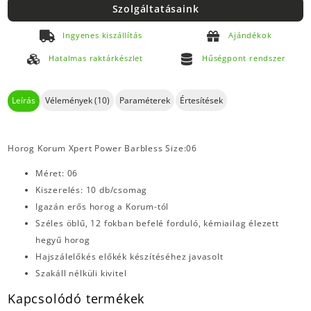
Szolgáltatásaink
Ingyenes kiszállítás
Ajándékok
Hatalmas raktárkészlet
Hűségpont rendszer
Leírás
Vélemények (10)
Paraméterek
Értesítések
Horog Korum Xpert Power Barbless Size:06
Méret: 06
Kiszerelés: 10 db/csomag
Igazán erős horog a Korum-tól
Széles öblű, 12 fokban befelé forduló, kémiailag élezett
hegyű horog
Hajszálelőkés előkék készítéséhez javasolt
Szakáll nélküli kivitel
Kapcsolódó termékek