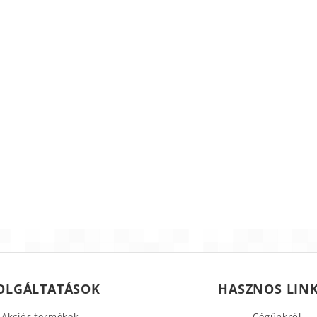
OLGÁLTATÁSOK
HASZNOS LIN
Akciós termékek
Cégünkről