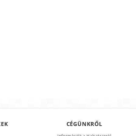
KEK
CÉGÜNKRŐL
Információk a Halcatrazról