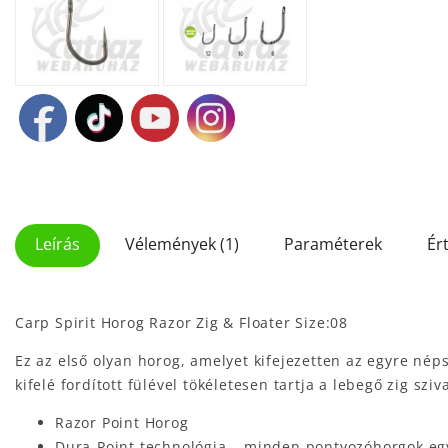
Leírás
Vélemények (1)
Paraméterek
Ér
Carp Spirit Horog Razor Zig & Floater Size:08
Ez az első olyan horog, amelyet kifejezetten az egyre nép
kifelé fordított fülével tökéletesen tartja a lebegő zig sziv
Razor Point Horog
Dura-Point technológia – minden pontyozóhorgok egy