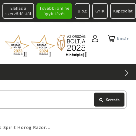
Elállás a
További online
Blog
GYIK
Kapcsolat
szerződéstől
ügyintézés
Kosár
Keresés
p Spirit Horog Razor...