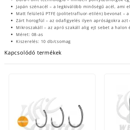
Japán szénacél – a legkiválóbb minőségű acél, ami e
Matt felületű PTFE (politetrafluor-etilén) bevonat –
Zárt horogfül – az odafigyelés ilyen apróságokra az
Mikroszakáll – az apró szakáll alig ejt sebet a halon 
Méret: 08-as
Kiszerelés: 10 db/csomag
Kapcsolódó termékek