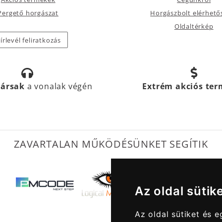
Pergető horgászat
Horgászbolt elérhető
Oldaltérkép
írlevél feliratkozás
társak
a vonalak végén
Extrém akciós te
ZAVARTALAN MŰKÖDÉSÜNKET SEGÍTIK
Az oldal sütik
Az oldal sütiket és 