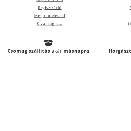
Regisztráció
Megrendeléseid
Kívánságlista
H
Csomag szállítás
akár
másnapra
Horgász