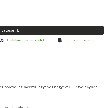
áltatásaink
Hatalmas raktárkészlet
Hűségpont rendszer
les öblével és hosszú, egyenes hegyével, illetve enyhén
atot követően is