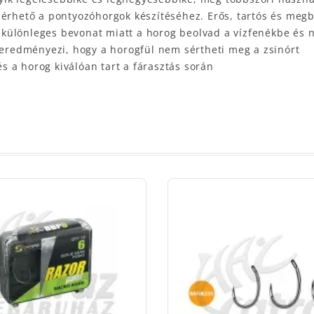
lérhető a pontyozóhorgok készítéséhez. Erős, tartós és meg
 a különleges bevonat miatt a horog beolvad a vízfenékbe és
t eredményezi, hogy a horogfül nem sértheti meg a zsinórt
és a horog kiválóan tart a fárasztás során