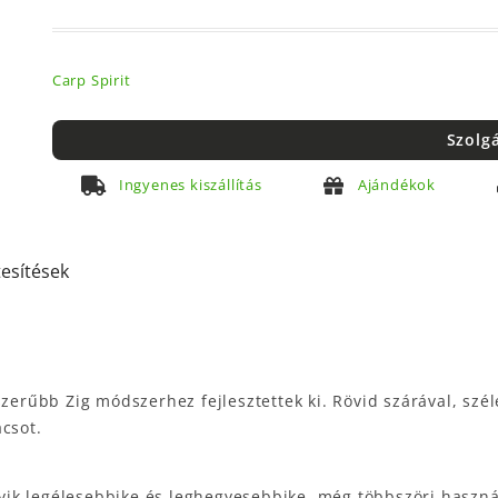
Carp Spirit
Szolg
Ingyenes kiszállítás
Ajándékok
tesítések
szerűbb Zig módszerhez fejlesztettek ki. Rövid szárával, szé
acsot.
ik legélesebbike és leghegyesebbike, még többszöri használ