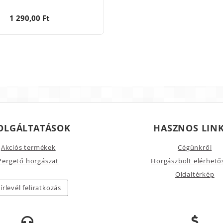
1 290,00 Ft
OLGÁLTATÁSOK
HASZNOS LIN
Akciós termékek
Cégünkről
Pergető horgászat
Horgászbolt elérhető
Oldaltérkép
írlevél feliratkozás