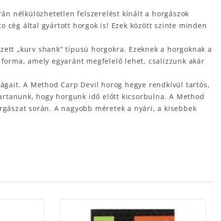
n nélkülözhetetlen felszerelést kínált a horgászok
 cég által gyártott horgok is! Ezek között szinte minden
ezett „kurv shank” típusú horgokra. Ezeknek a horgoknak a
 forma, amely egyaránt megfelelő lehet, csalizzunk akár
gait. A Method Carp Devil horog hegye rendkívül tartós,
 tartanunk, hogy horgunk idő előtt kicsorbulna. A Method
gászat során. A nagyobb méretek a nyári, a kisebbek