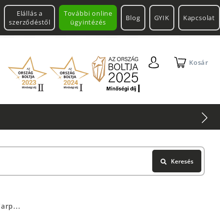
Elállás a
További online
Blog
GYIK
Kapcsolat
szerződéstől
ügyintézés
Kosár
Keresés
arp...