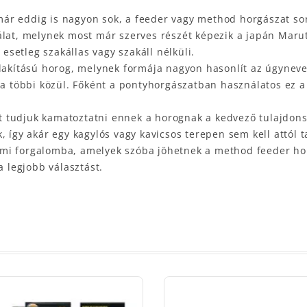
r eddig is nagyon sok, a feeder vagy method horgászat sorá
lat, melynek most már szerves részét képezik a japán Maruto
 esetleg szakállas vagy szakáll nélküli.
alakítású horog, melynek formája nagyon hasonlít az úgynev
 a többi közül. Főként a pontyhorgászatban használatos ez a
 tudjuk kamatoztatni ennek a horognak a kedvező tulajdonsá
, így akár egy kagylós vagy kavicsos terepen sem kell attól
mi forgalomba, amelyek szóba jöhetnek a method feeder hor
a legjobb választást.