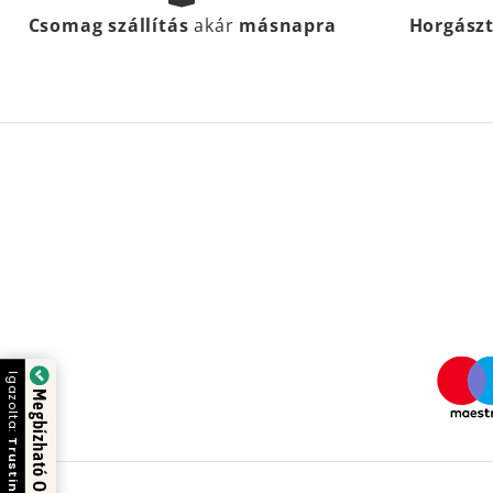
Csomag szállítás
akár
másnapra
Horgász
Igazolta:
Megbízható Oldal
Trustindex