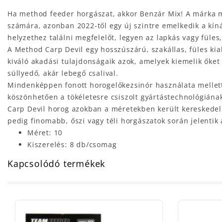
Ha method feeder horgászat, akkor Benzár Mix! A márka má
számára, azonban 2022-től egy új szintre emelkedik a kíná
helyzethez találni megfelelőt, legyen az lapkás vagy füles,
A Method Carp Devil egy hosszúszárú, szakállas, füles ki
kiváló akadási tulajdonságaik azok, amelyek kiemelik őket
süllyedő, akár lebegő csalival.
Mindenképpen fonott horogelőkezsinór használata mellett
köszönhetően a tökéletesre csiszolt gyártástechnológiának
Carp Devil horog azokban a méretekben került kereskedel
pedig finomabb, őszi vagy téli horgászatok során jelentik 
Méret: 10
Kiszerelés: 8 db/csomag
Kapcsolódó termékek