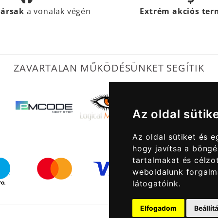
társak
a vonalak végén
Extrém akciós te
ZAVARTALAN MŰKÖDÉSÜNKET SEGÍTIK
Az oldal sütik
Az oldal sütiket és 
hogy javítsa a böngé
tartalmakat és célzot
weboldalunk forgalm
látogatóink.
Elfogadom
Beállí