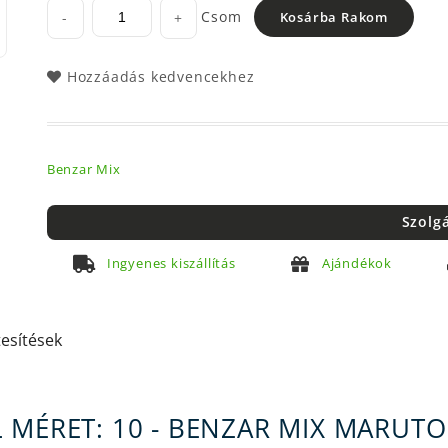
Csom
-
+
Kosárba Rakom
Hozzáadás kedvencekhez
Benzar Mix
Szolg
Ingyenes kiszállítás
Ajándékok
tesítések
 MÉRET: 10 - BENZAR MIX MARUT