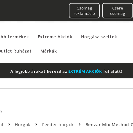
Csomag
Csere
reklamáció
csomag
űbb termékek
Extreme Akciók
Horgász szettek
utlet Ruházat
Márkák
2 db Shimano Aero Technium +
Leatherman
Multitool
n
al
Horgok
Feeder horgok
Benzar Mix Method C