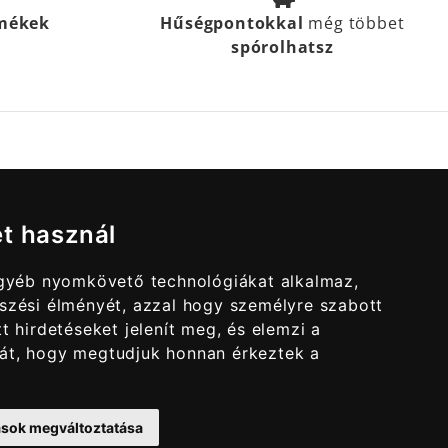
rmékek
Hűségpontokkal
még többet
spórolhatsz
et használ
egyéb nyomkövető technológiákat alkalmaz,
szési élményét, azzal hogy személyre szabott
t hirdetéseket jelenít meg, és elemzi a
át, hogy megtudjuk honnan érkeztek a
tások megváltoztatása