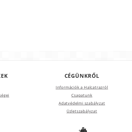
KEK
CÉGÜNKRŐL
Információk a Halcatrazról
ségei
Csapatunk
Adatvédelmi szabályzat
Üzletszabályzat