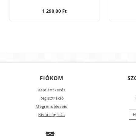
1 290,00 Ft
FIÓKOM
SZ
Bejelentkezés
Regisztráció
Megrendeléseid
Kívánságlista
H