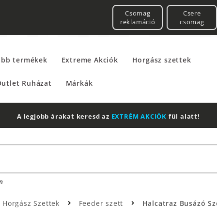
Csomag
Csere
reklamáció
csomag
űbb termékek
Extreme Akciók
Horgász szettek
utlet Ruházat
Márkák
2 db Shimano Aero Technium +
Leatherman
Multitool
n
Horgász Szettek
Feeder szett
Halcatraz Busázó Szet