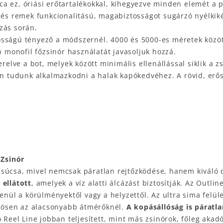
ca ez, óriási erőtartalékokkal, kihegyezve minden elemét a 
s és remek funkcionalitású, magabiztosságot sugárzó nyélki
zás során.
tosságú tényező a módszernél. 4000 és 5000-es méretek közöt
b monofil főzsinór használatát javasoljuk hozzá.
erelve a bot, melyek között minimális ellenállással siklik a 
én tudunk alkalmazkodni a halak kapókedvéhez. A rövid, erő
 Zsinór
csúcsa, mivel nemcsak páratlan rejtőzködése, hanem kiváló d
 ellátott
, amelyek a víz alatti álcázást biztosítják. Az Outli
lenül a körülményektől vagy a helyzettől. Az ultra sima fel
nösen az alacsonyabb átmérőknél.
A kopásállóság is páratla
o Reel Line jobban teljesített, mint más zsinórok, főleg ak