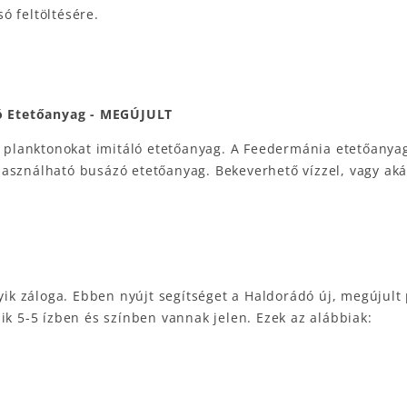
ó feltöltésére.
ó Etetőanyag - MEGÚJULT
tt planktonokat imitáló etetőanyag. A Feedermánia etetőanya
sználható busázó etetőanyag. Bekeverhető vízzel, vagy akár 
yik záloga. Ebben nyújt segítséget a Haldorádó új, megújult p
ik 5-5 ízben és színben vannak jelen. Ezek az alábbiak: