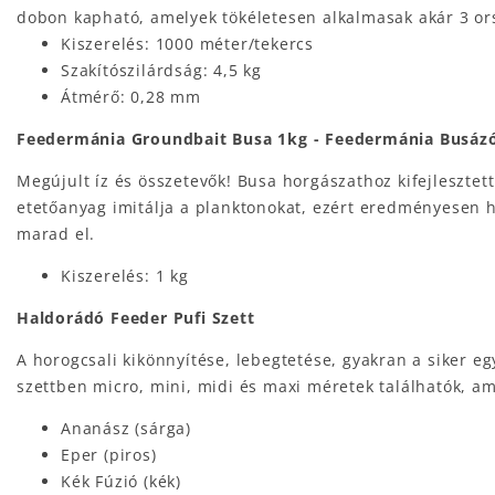
dobon kapható, amelyek tökéletesen alkalmasak akár 3 ors
Kiszerelés: 1000 méter/tekercs
Szakítószilárdság: 4,5 kg
Átmérő: 0,28 mm
Feedermánia Groundbait Busa 1kg - Feedermánia Busáz
Megújult íz és összetevők! Busa horgászathoz kifejleszte
etetőanyag imitálja a planktonokat, ezért eredményesen ha
marad el.
Kiszerelés: 1 kg
Haldorádó Feeder Pufi Szett
A horogcsali kikönnyítése, lebegtetése, gyakran a siker eg
szettben micro, mini, midi és maxi méretek találhatók, am
Ananász (sárga)
Eper (piros)
Kék Fúzió (kék)