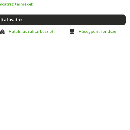
lcatraz termékek
áltatásaink
Hatalmas raktárkészlet
Hűségpont rendszer