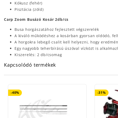
Kókusz (fehér)
Pisztácia (zöld)
Carp Zoom Busázó Kosár 2db/cs
Busa horgászatához fejlesztett végszerelék
A kiváló működéshez a kosárban gyorsan oldódó, fel
A horgokra lebegő csalit kell helyezni, hogy eredmé
Egy nagyobb teherbírású úszóval vízközt is alkalmaz
Kiszerelés: 2 db/csomag
Kapcsolódó termékek
-40%
-31%