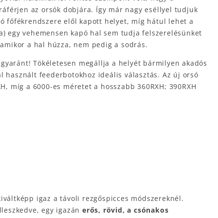
áférjen az orsók dobjára. Így már nagy eséllyel tudjuk
ó főfékrendszere elől kapott helyet, míg hátul lehet a
lva) egy vehemensen kapó hal sem tudja felszerelésünket
, amikor a hal húzza, nem pedig a sodrás.
egyaránt! Tökéletesen megállja a helyét bármilyen akadós
l használt feederbotokhoz ideális választás. Az új orsó
XH, míg a 6000-es méretet a hosszabb 360RXH; 390RXH
iváltképp igaz a távoli rezgőspicces módszereknél.
illeszkedve, egy igazán
erős, rövid, a csónakos