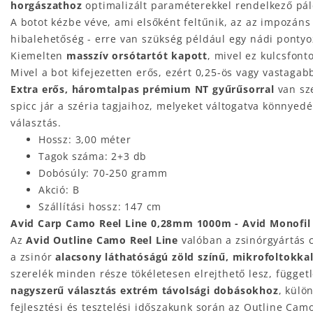
horgászathoz
optimalizált paraméterekkel rendelkező pál
A botot kézbe véve, ami elsőként feltűnik, az az impozán
hibalehetőség - erre van szükség például egy nádi pontyo
Kiemelten
masszív orsótartót kapott
, mivel ez kulcsfon
Mivel a bot kifejezetten erős, ezért 0,25-ös vagy vastagab
Extra erős, háromtalpas prémium NT gyűrűsorral
van sz
spicc jár a széria tagjaihoz, melyeket váltogatva könnyed
választás.
Hossz: 3,00 méter
Tagok száma: 2+3 db
Dobósúly: 70-250 gramm
Akció: B
Szállítási hossz: 147 cm
Avid Carp Camo Reel Line 0,28mm 1000m - Avid Monofil
Az
Avid
Outline Camo Reel Line
valóban a zsinórgyártás 
a zsinór
alacsony láthatóságú zöld színű, mikrofoltokkal
szerelék minden része tökéletesen elrejthető lesz, függet
nagyszerű választás extrém távolsági dobásokhoz
, külö
fejlesztési és tesztelési időszakunk során az Outline Cam