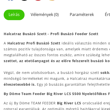
Leírás
Vélemények (0)
Paraméterek
Ér
Halcatraz Busázó Szett - Profi Busázó Feeder Szett
A
Halcatraz Profi Busázó Szett
ideális választás minden 
számos pozitív tulajdonsága van, amelyek miatt érdemes e
megtalálható az összes fontos eszköz, amire szükség lehe
szettet, az etetőanyagot és az előre felszerelt busázó k
Végül, de nem utolsósorban, a busázó horgász szett
sokk
minőségű termékeket mi magunk, a Halcatraz munkatársai á
élvezetesebbé is.
Egy jó busázás garantáltan felejthetet
By Döme Team Feeder Big River LCS 5500 Nyeletőfékes 
Az új By Döme TEAM FEEDER
Big River LCS
orsócsalád erej
rotorral garantáljuk. Az optimális méretű hajtókarral kieg