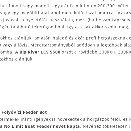
het fonott vagy monofil egyaránt), minimum 200-300 méter r
 vagy egy megállíthatatlanul menekülő tiszai amurral. Az ors
s javasolt a nyeletőfék használata, mert (ha be van kapcso
végén található tekerőgombbal, így az csak akkor szólal meg
okhoz ajánljuk, amatőr, haladó és akár profi horgászoknak 
a vagy állóvíz. Mérettartományából adódóan a legtöbbek álta
alomba.
A Big River LCS 5500
orsót a rövidebb 300RXH; 330R
okhoz ajánljuk!
 Folyóvízi Feeder Bot
rmékek iránti igények is növekedtek a horgászok felől, ez k
 a No Limit Boat Feeder nevet kapta
. Nevéhez tökéletesen 