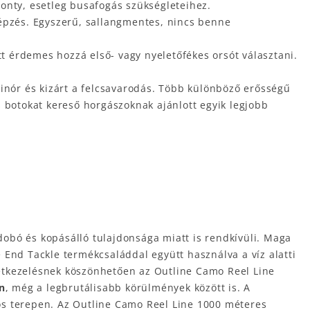
ponty, esetleg busafogás szükségleteihez.
képzés. Egyszerű, sallangmentes, nincs benne
t érdemes hozzá első- vagy nyeletőfékes orsót választani.
zsinór és kizárt a felcsavarodás. Több különböző erősségű
s botokat kereső horgászoknak ajánlott egyik legjobb
obó és kopásálló tulajdonsága miatt is rendkívüli. Maga
ne End Tackle termékcsaláddal együtt használva a víz alatti
ületkezelésnek köszönhetően az Outline Camo Reel Line
n
, még a legbrutálisabb körülmények között is. A
adós terepen. Az Outline Camo Reel Line 1000 méteres