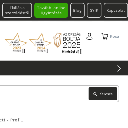
Elállás a
További online
Blog
GYIK
Kapcsolat
szerződéstől
ügyintézés
Kosár
Keresés
t - Profi...