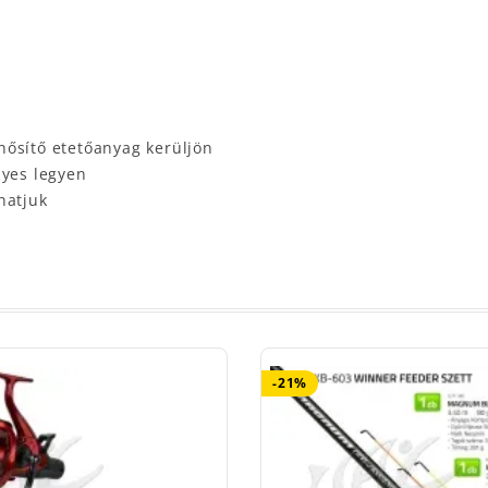
hősítő etetőanyag kerüljön
nyes legyen
hatjuk
-21%