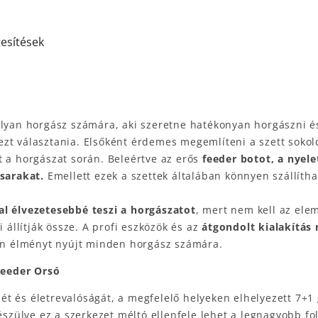
tesítések
olyan horgász számára, aki szeretne hatékonyan horgászni 
zt választania. Elsőként érdemes megemlíteni a szett sokol
t a horgászat során. Beleértve az erős
feeder botot, a nyele
osarakat.
Emellett ezek a szettek általában könnyen szállít
al élvezetesebbé teszi a horgászatot
, mert nem kell az ele
llítják össze. A profi eszközök és az
átgondolt kialakítás
len élményt nyújt minden horgász számára.
Feeder Orsó
ét és életrevalóságát, a megfelelő helyeken elhelyezett 7+1 g
észülve ez a szerkezet méltó ellenfele lehet a legnagyobb fo