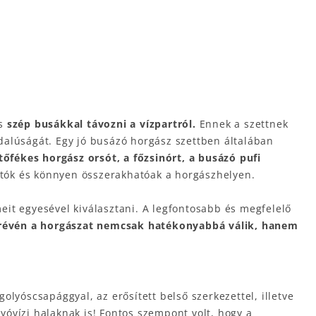
és
szép busákkal távozni a vízpartról.
Ennek a szettnek
dalúságát. Egy jó busázó horgász szettben általában
tőfékes horgász orsót, a főzsinórt, a busázó pufi
hatók és könnyen összerakhatóak a horgászhelyen.
meit egyesével kiválasztani. A legfontosabb és megfelelő
 révén a horgászat nemcsak hatékonyabbá válik, hanem
olyóscsapággyal, az erősített belső szerkezettel, illetve
lyóvízi halaknak is! Fontos szempont volt, hogy a