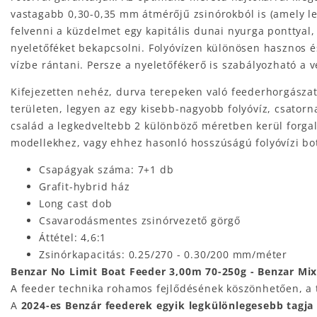
vastagabb 0,30-0,35 mm átmérőjű zsinórokból is (amely le
felvenni a küzdelmet egy kapitális dunai nyurga ponttyal,
nyeletőféket bekapcsolni. Folyóvízen különösen hasznos é
vízbe rántani. Persze a nyeletőfékerő is szabályozható a 
Kifejezetten nehéz, durva terepeken való feederhorgászat
területen, legyen az egy kisebb-nagyobb folyóvíz, csatorn
család a legkedveltebb 2 különböző méretben kerül forg
modellekhez, vagy ehhez hasonló hosszúságú folyóvízi bot
Csapágyak száma: 7+1 db
Grafit-hybrid ház
Long cast dob
Csavarodásmentes zsinórvezető görgő
Áttétel: 4,6:1
Zsinórkapacitás: 0.25/270 - 0.30/200 mm/méter
Benzar No Limit Boat Feeder 3,00m 70-250g - Benzar Mix
A feeder technika rohamos fejlődésének köszönhetően, a te
A
2024-es Benzár feederek egyik legkülönlegesebb tagja