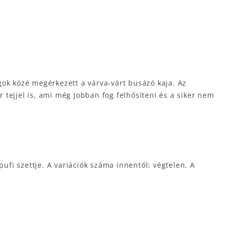
gok közé megérkezett a várva-várt busázó kaja. Az
tejjel is, ami még jobban fog felhősíteni és a siker nem
ufi szettje. A variációk száma innentől: végtelen. A