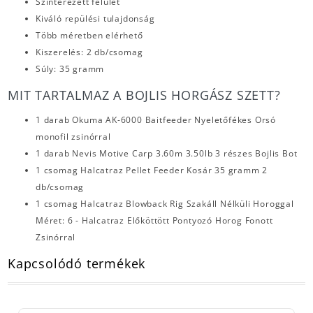
Színterezett felület
Kiváló repülési tulajdonság
Több méretben elérhető
Kiszerelés: 2 db/csomag
Súly: 35 gramm
MIT TARTALMAZ A BOJLIS HORGÁSZ SZETT?
1 darab Okuma AK-6000 Baitfeeder Nyeletőfékes Orsó
monofil zsinórral
1 darab Nevis Motive Carp 3.60m 3.50lb 3 részes Bojlis Bot
1 csomag Halcatraz Pellet Feeder Kosár 35 gramm 2
db/csomag
1 csomag Halcatraz Blowback Rig Szakáll Nélküli Horoggal
Méret: 6 - Halcatraz Előköttött Pontyozó Horog Fonott
Zsinórral
Kapcsolódó termékek