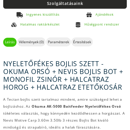
Szolgáltatásaink
Ingyenes kiszállítás
Ajándékok
Hatalmas raktárkészlet
Hűségpont rendszer
Leírás
Vélemények (0)
Paraméterek
Értesítések
NYELETŐFÉKES BOJLIS SZETT -
OKUMA ORSÓ + NEVIS BOJLIS BOT +
MONOFIL ZSINÓR + HALCATRAZ
HOROG + HALCATRAZ ETETŐKOSÁR
A Tectan bojlis szett tartalmaz mindent, amire szükséged lehet a
bojlizáshoz. Az
Okuma AK-5000 Baitfeeder Nyeletőfékes Orsó
tökéletes választás, hogy könnyedén kezdődhessen a horgászat. A
Nevis Motive Carp 3.60m 3.50lb 3 részes Bojlis Bot kiváló
minőségű és strapabíró, ideális a halak fárasztására.