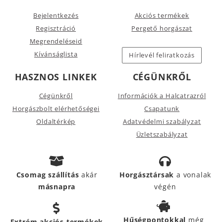
Bejelentkezés
Akciós termékek
Regisztráció
Pergető horgászat
Megrendeléseid
Kívánságlista
Hírlevél feliratkozás
HASZNOS LINKEK
CÉGÜNKRŐL
Cégünkről
Információk a Halcatrazról
Horgászbolt elérhetőségei
Csapatunk
Oldaltérkép
Adatvédelmi szabályzat
Üzletszabályzat
Csomag szállítás
akár
Horgásztársak
a vonalak
másnapra
végén
Hűségpontokkal
még
Extrém akciós termékek