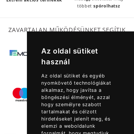
többet
spórolhatsz
ZAVARTALAN MŰKÖDÉSÜNKET SEGÍTIK
Az oldal sütiket
használ
Az oldal sütiket és egyéb
nyomkövető technológiákat
alkalmaz, hogy javítsa a
böngészési élményét, azzal
hogy személyre szabott
tartalmakat és célzott
hirdetéseket jelenít meg, és
elemzi a weboldalunk
forgalmát, hogy megtudjuk