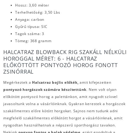
Hossz: 3,60 méter
Terhelhetőség: 3,50 Lbs
Anyaga: carbon
Gyűrű típusa: SIC
Tagok száma: 3
Tömeg: 368 gramm
HALCATRAZ BLOWBACK RIG SZAKÁLL NÉLKÜLI
HOROGGAL MÉRET: 6 - HALCATRAZ
ELŐKÖTTÖTT PONTYOZÓ HOROG FONOTT
ZSINÓRRAL
Megérkeztek a
Halcatraz bojlis előkék,
amit kifejezetten
pontyozó horgászok számára készítettünk
. Nem volt olyan
előkötött pontyozó horog a palettánkon, amit nyugodt szívvel
javasoltunk volna a vásárlóinknak. Gyakran kerestek a horgászok
szakállmentes előre kötött horgokat. Sajnos nem tudunk adni
megfelelő szakállmentes előkötött horgot a vásárlóinknak, amit
nyogodtan használhatnak a népszerű sporthorgász tavakon.
Nekünk
nagyon fontos a halak védelme
, ezért gondoltuk a