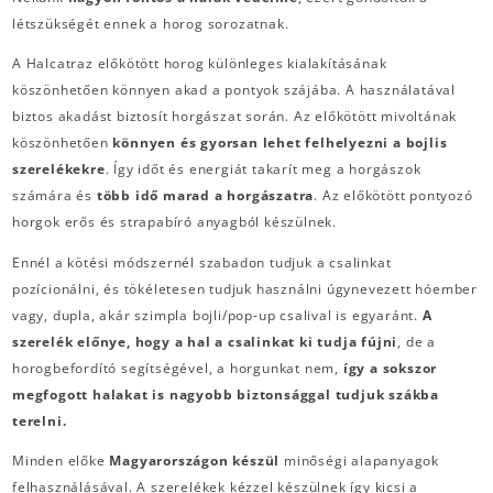
létszükségét ennek a horog sorozatnak.
A Halcatraz előkötött horog különleges kialakításának
köszönhetően könnyen akad a pontyok szájába. A használatával
biztos akadást biztosít horgászat során. Az előkötött mivoltának
köszönhetően
könnyen és gyorsan lehet felhelyezni a bojlis
szerelékekre
. Így időt és energiát takarít meg a horgászok
számára és
több idő marad a horgászatra
. Az előkötött pontyozó
horgok erős és strapabíró anyagból készülnek.
Ennél a kötési módszernél szabadon tudjuk a csalinkat
pozícionálni, és tökéletesen tudjuk használni úgynevezett hóember
vagy, dupla, akár szimpla bojli/pop-up csalival is egyaránt.
A
szerelék előnye, hogy a hal a csalinkat ki tudja fújni
, de a
horogbefordító segítségével, a horgunkat nem,
így a sokszor
megfogott halakat is nagyobb biztonsággal tudjuk szákba
terelni.
Minden előke
Magyarországon készül
minőségi alapanyagok
felhasználásával. A szerelékek kézzel készülnek így kicsi a