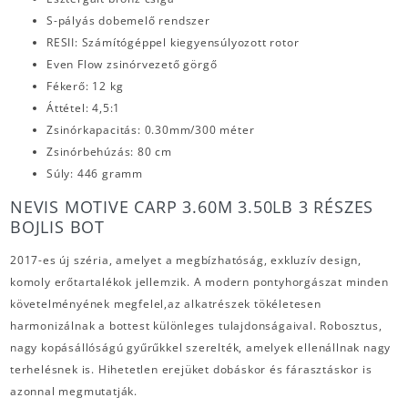
S-pályás dobemelő rendszer
RESII: Számítógéppel kiegyensúlyozott rotor
Even Flow zsinórvezető görgő
Fékerő: 12 kg
Áttétel: 4,5:1
Zsinórkapacitás: 0.30mm/300 méter
Zsinórbehúzás: 80 cm
Súly: 446 gramm
NEVIS MOTIVE CARP 3.60M 3.50LB 3 RÉSZES
BOJLIS BOT
2017-es új széria, amelyet a megbízhatóság, exkluzív design,
komoly erőtartalékok jellemzik. A modern pontyhorgászat minden
követelményének megfelel,az alkatrészek tökéletesen
harmonizálnak a bottest különleges tulajdonságaival. Robosztus,
nagy kopásállóságú gyűrűkkel szerelték, amelyek ellenállnak nagy
terhelésnek is. Hihetetlen erejüket dobáskor és fárasztáskor is
azonnal megmutatják.