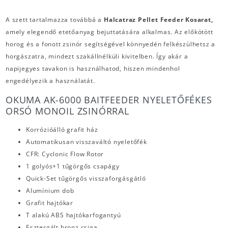
A szett tartalmazza továbbá a
Halcatraz Pellet Feeder Kosarat,
amely elegendő etetőanyag bejuttatására alkalmas. Az előkötött
horog és a fonott zsinór segítségével könnyedén felkészülhetsz a
horgászatra, mindezt szakállnélküli kivitelben. Így akár a
napijegyes tavakon is használhatod, hiszen mindenhol
engedélyezik a használatát.
OKUMA AK-6000 BAITFEEDER NYELETŐFÉKES
ORSÓ MONOIL ZSINÓRRAL
Korrózióálló grafit ház
Automatikusan visszaváltó nyeletőfék
CFR: Cyclonic Flow Rotor
1 golyós+1 tűgörgős csapágy
Quick-Set tűgörgős visszaforgásgátló
Alumínium dob
Grafit hajtókar
T alakú ABS hajtókarfogantyú
Esztergált bronz csiga