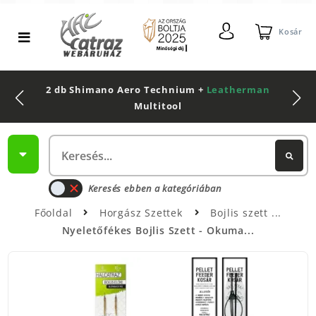
Kosár
2 db Shimano Aero Technium +
Leatherman
Multitool
Keresés ebben a kategóriában
Főoldal
Horgász Szettek
Bojlis szett
Nyeletőfékes Bojlis Szett - Okuma...