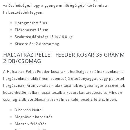
valószínűsége, hogy a gyenge minőségű gépi kötés miatt
halvesztésünk legyen.
Horogméret: 6-os
Előkehossz: 15 cm
Szakítószilárdság: 15 lb / 6,8 kg
Kiszerelés: 2 db/csomag
HALCATRAZ PELLET FEEDER KOSÁR 35 GRAMM
2 DB/CSOMAG
A Halcatraz Pellet Feeder kosarak lehetőséget kínálnak azoknak a
horgászoknak, akik finom szemcséjű etetőanyaggal, vagy pellettel
horgásznak. Áramvonalas kialakításának és gubancgátló csövének
köszönhetően alkalmassá teszik a kosarakat távdobásra. Minden
csomag 2 db etetőkosarat tartalmaz különböző 2 féle színben.
3 bordás kivitel
Megnövelt kapacitás
Masszív felépítés