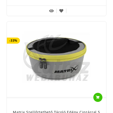
-33%
Matrix Szellőztethető Tároló Edény Cipzárral 5