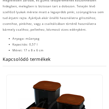
megfelelően záródik, és gumis tetőperemének köszönhetően
hidegben, melegben is biztosan tart a dobozon. Tetején lévő
szellőző lyukak mérete miatt a legapróbb pinki, szúnyoglárva sem
tud átjutni rajta. Ajánljuk akár önálló használatra gilisztához,
csontihoz, pinkihez, vagy a csalitálcában történő használatra
bármely csalihoz, pellethez, kézmosó vizes edényként.
Anyaga: műanyag
Kapacitás: 0,57 l
Méret: 17 x 8 x 6 cm
Kapcsolódó termékek