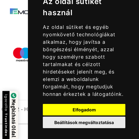
Az oldal sütiket
használ
Az oldal sütiket és egyéb
nyomkövető technológiákat
alkalmaz, hogy javítsa a
böngészési élményét, azzal
hogy személyre szabott
tartalmakat és célzott
hirdetéseket jelenít meg, és
elemzi a weboldalunk
forgalmát, hogy megtudjuk
honnan érkeztek a látogatóink.
Igazolta:
Megbízható Oldal
© 2022 -
Halcatraz Kft.
Elfogadom
Trustindex
Beállítások megváltoztatása
Kapcsolatfelvétel