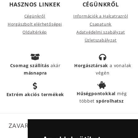
HASZNOS LINKEK
CÉGÜNKRŐL
Cégünkről
Információk a Halcatrazról
Horgászbolt elérhetőségei
Csapatunk
Oldaltérkép
Adatvédelmi szabályzat
Üzletszabályzat
Csomag szállítás
akár
Horgásztársak
a vonalak
másnapra
végén
Hűségpontokkal
még
Extrém akciós termékek
többet
spórolhatsz
ZAVARTALAN MŰKÖDÉSÜNKET SEGÍTIK