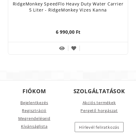
RidgeMonkey SpeedFlo Heavy Duty Water Carrier
5 Liter - RidgeMonkey Vizes Kanna
6 990,00 Ft
FIÓKOM
SZOLGÁLTATÁSOK
Bejelentkezés
Akciós termékek
Regisztráció
Pergető horgászat
Megrendeléseid
Kívánságlista
Hírlevél feliratkozás