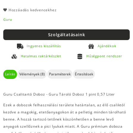
Hozzáadás kedvencekhez
Guru
Szolgáltatásaink
Ingyenes kiszállítás
Ajándékok
Hatalmas raktárkészlet
Hűségpont rendszer
Leírás
Vélemények (8)
Paraméterek
Értesítések
Guru Csalitartó Doboz - Guru Tároló Doboz 1 pint 0,57 Liter
Ezek a dobozok felhasználási területe határtalan, az élő csaliktól
kezdve a magokig, etetőanyagokon át a pelletig minden tárolható
benne. A hozzá tartozó tetőnek köszönhetően a benne levő
anyagok szellőznek a pici lyukak miatt. A Guru prémium doboza