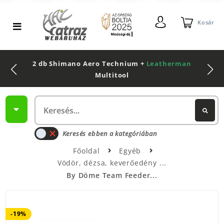
Kosár
2 db Shimano Aero Technium +
Leatherman
Multitool
Keresés ebben a kategóriában
Főoldal
Egyéb
Vödör, dézsa, keverőedény
By Döme Team Feeder...
-19%