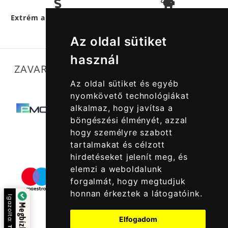
Hűségpontokkal
még
Extrém akciós termékek
többet
spórolhatsz
Az oldal sütiket
használ
ZAVARTALAN MŰKÖDÉSÜNKET SEGÍTIK
Az oldal sütiket és egyéb
nyomkövető technológiákat
alkalmaz, hogy javítsa a
böngészési élményét, azzal
hogy személyre szabott
tartalmakat és célzott
hirdetéseket jelenít meg, és
elemzi a weboldalunk
forgalmát, hogy megtudjuk
honnan érkeztek a látogatóink.
Igazolta:
Elfogadom