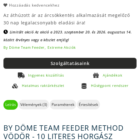
Hozzáadás kedvencekhez
Az áthúzott ár az árcsökkentés alkalmazását megelőző
30 nap legalacsonyabb eladási ára!
Limitált akció
Az akció a 2023. szeptember 20. és 2026. augusztus 14.
között érvényes vagy a készlet erejéig!
By Döme Team Feeder,
Extreme Akciók
Szolgáltatásaink
Ingyenes kiszállítás
Ajándékok
Hatalmas raktárkészlet
Hűségpont rendszer
Leírás
Vélemények (3)
Paraméterek
Értesítések
BY DÖME TEAM FEEDER METHOD
VÖDÖR - 10 LITERES HORGÁSZ