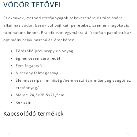
VÖDÖR TETŐVEL
Stickmixek, method etetőanyagok bekeverésére és tárolására
alkalmas vödör. Ezenkívül bojlikat, pelleteket, szemes magokat is
tárolhatunk benne. Praktikusan egymásra állíthatóan pakolható az
optimális helykihasználás érdekében.
Törésálló prolipropylen anyag
égmentesen záró fedél
Fém fogantyú
Alacsony falmagasság
Élelmiszeripari minőség /nem veszi át a műanyag szagot az
etetőanyag/
Méret: 24,5x28,5x21,5cm
Kék szín
Kapcsolódó termékek