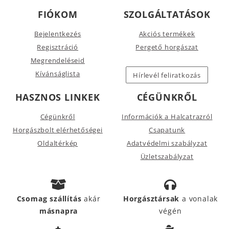
FIÓKOM
SZOLGÁLTATÁSOK
Bejelentkezés
Akciós termékek
Regisztráció
Pergető horgászat
Megrendeléseid
Kívánságlista
Hírlevél feliratkozás
HASZNOS LINKEK
CÉGÜNKRŐL
Cégünkről
Információk a Halcatrazról
Horgászbolt elérhetőségei
Csapatunk
Oldaltérkép
Adatvédelmi szabályzat
Üzletszabályzat
Csomag szállítás
akár
Horgásztársak
a vonalak
másnapra
végén