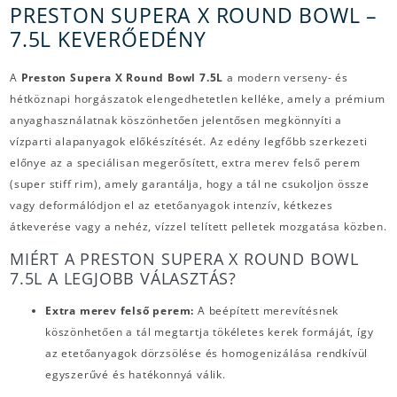
PRESTON SUPERA X ROUND BOWL –
7.5L KEVERŐEDÉNY
A
Preston Supera X Round Bowl 7.5L
a modern verseny- és
hétköznapi horgászatok elengedhetetlen kelléke, amely a prémium
anyaghasználatnak köszönhetően jelentősen megkönnyíti a
vízparti alapanyagok előkészítését. Az edény legfőbb szerkezeti
előnye az a speciálisan megerősített, extra merev felső perem
(super stiff rim), amely garantálja, hogy a tál ne csukoljon össze
vagy deformálódjon el az etetőanyagok intenzív, kétkezes
átkeverése vagy a nehéz, vízzel telített pelletek mozgatása közben.
MIÉRT A PRESTON SUPERA X ROUND BOWL
7.5L A LEGJOBB VÁLASZTÁS?
Extra merev felső perem:
A beépített merevítésnek
köszönhetően a tál megtartja tökéletes kerek formáját, így
az etetőanyagok dörzsölése és homogenizálása rendkívül
egyszerűvé és hatékonnyá válik.