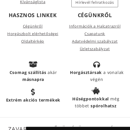
Kívánságlista
Hírlevél feliratkozás
HASZNOS LINKEK
CÉGÜNKRŐL
Cégünkről
Információk a Halcatrazról
Horgászbolt elérhetőségei
Csapatunk
Oldaltérkép
Adatvédelmi szabályzat
Üzletszabályzat
Csomag szállítás
akár
Horgásztársak
a vonalak
másnapra
végén
Hűségpontokkal
még
Extrém akciós termékek
többet
spórolhatsz
ZAVARTALAN MŰKÖDÉSÜNKET SEGÍTIK