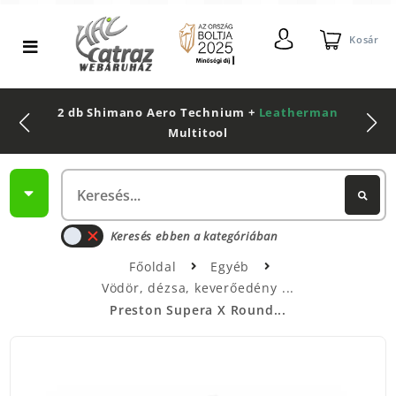
Kosár
2 db Shimano Aero Technium +
Leatherman
Multitool
Keresés ebben a kategóriában
Főoldal
Egyéb
Vödör, dézsa, keverőedény
Preston Supera X Round...