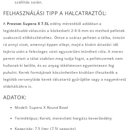
szállítás során.
FELHASZNÁLÁSI TIPP A HALCATRAZTÓL:
A
Preston Supera X 7.5L
edény méretéből adódóan a
legideálisabb választás a közkedvelt 2-4-6 mm-es method pelletek
szakszerű előkészítéséhez. Öntse a száraz pelletet a tálba, öntsön
rá annyi vizet, amennyi éppen ellepi, majd a kívánt áztatási idő
lejárta után a felesleges vizet egyszerűen leöntheti róla. A merev
perem miatt a tálat stabilan meg tudja fogni, a pelletszemek nem
hullanak ki belőle, és az anyag tökéletesen egyenletesen fog
puhulni. Kerek formájának köszönhetően kiválóan illeszkedik a
legtöbb versenyláda kerek tálcatartó gyűrűjébe vagy a nagyméretű
oldaltálcákra is.
ADATOK:
Modell: Supera X Round Bowl
Terméktípus: Kerek, merevített horgász keverőedény
Kapacitás: 7,5 liter (7.5l capacity)