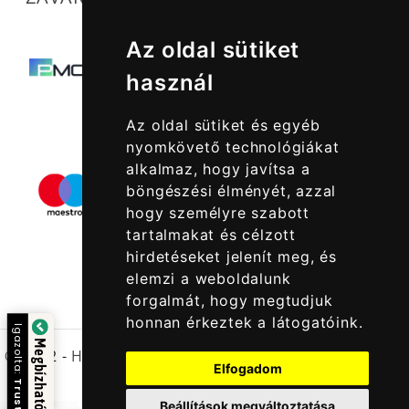
Az oldal sütiket
használ
Az oldal sütiket és egyéb
nyomkövető technológiákat
alkalmaz, hogy javítsa a
böngészési élményét, azzal
hogy személyre szabott
tartalmakat és célzott
hirdetéseket jelenít meg, és
elemzi a weboldalunk
forgalmát, hogy megtudjuk
honnan érkeztek a látogatóink.
Igazolta:
Megbízható Oldal
© 2022 -
Halcatraz Kft.
Elfogadom
Beállítások megváltoztatása