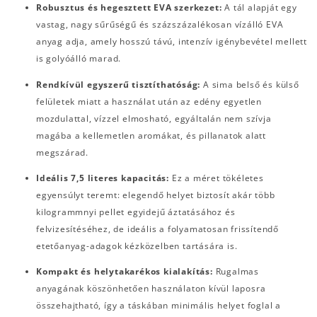
Robusztus és hegesztett EVA szerkezet:
A tál alapját egy
vastag, nagy sűrűségű és százszázalékosan vízálló EVA
anyag adja, amely hosszú távú, intenzív igénybevétel mellett
is golyóálló marad.
Rendkívül egyszerű tisztíthatóság:
A sima belső és külső
felületek miatt a használat után az edény egyetlen
mozdulattal, vízzel elmosható, egyáltalán nem szívja
magába a kellemetlen aromákat, és pillanatok alatt
megszárad.
Ideális 7,5 literes kapacitás:
Ez a méret tökéletes
egyensúlyt teremt: elegendő helyet biztosít akár több
kilogrammnyi pellet egyidejű áztatásához és
felvizesítéséhez, de ideális a folyamatosan frissítendő
etetőanyag-adagok kézközelben tartására is.
Kompakt és helytakarékos kialakítás:
Rugalmas
anyagának köszönhetően használaton kívül laposra
összehajtható, így a táskában minimális helyet foglal a