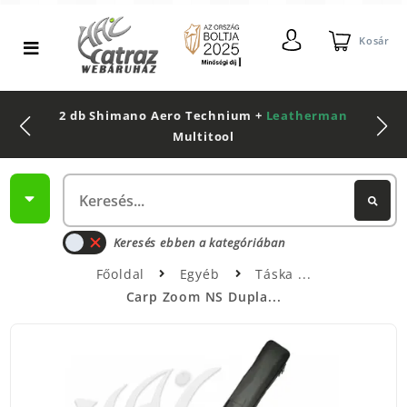
Kosár
2 db Shimano Aero Technium +
Leatherman
Multitool
Keresés ebben a kategóriában
Főoldal
Egyéb
Táska
Carp Zoom NS Dupla...