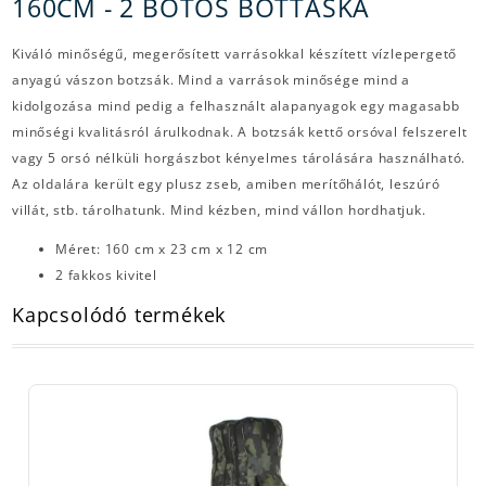
160CM - 2 BOTOS BOTTÁSKA
Kiváló minőségű, megerősített varrásokkal készített vízlepergető
anyagú vászon botzsák. Mind a varrások minősége mind a
kidolgozása mind pedig a felhasznált alapanyagok egy magasabb
minőségi kvalitásról árulkodnak. A botzsák kettő orsóval felszerelt
vagy 5 orsó nélküli horgászbot kényelmes tárolására használható.
Az oldalára került egy plusz zseb, amiben merítőhálót, leszúró
villát, stb. tárolhatunk. Mind kézben, mind vállon hordhatjuk.
Méret: 160 cm x 23 cm x 12 cm
2 fakkos kivitel
Kapcsolódó termékek