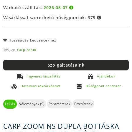
Várható szállítás:
2026-08-07
Vásárlással szerezhető hűségpontok:
375
Hozzáadás kedvencekhez
160,
Carp Zoom
cm
Szolgáltatásaink
Ingyenes kiszállítás
Ajándékok
Hatalmas raktárkészlet
Hűségpont rendszer
Leírás
Vélemények (9)
Paraméterek
Értesítések
CARP ZOOM NS DUPLA BOTTÁSKA