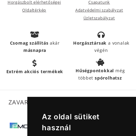
Horgászbolt elérhetőségei
Csapatunk
Oldaltérkép
Adatvédelmi szabályzat
Üzletszabályzat
Csomag szállítás
akár
Horgásztársak
a vonalak
másnapra
végén
Hűségpontokkal
még
Extrém akciós termékek
többet
spórolhatsz
ZAVARTALAN MŰKÖDÉSÜNKET SEGÍTIK
Az oldal sütiket
használ