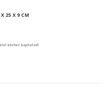
X 25 X 9 CM
belül kézhez kaphatod!