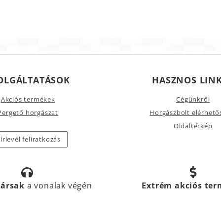
OLGÁLTATÁSOK
HASZNOS LIN
Akciós termékek
Cégünkről
Pergető horgászat
Horgászbolt elérhető
Oldaltérkép
írlevél feliratkozás
társak
a vonalak végén
Extrém akciós te