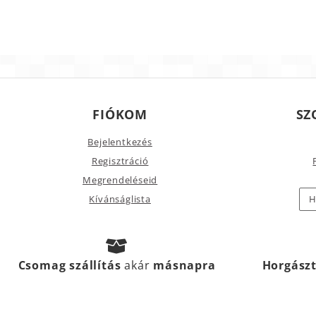
FIÓKOM
SZ
Bejelentkezés
Regisztráció
Megrendeléseid
Kívánságlista
H
Csomag szállítás
akár
másnapra
Horgász