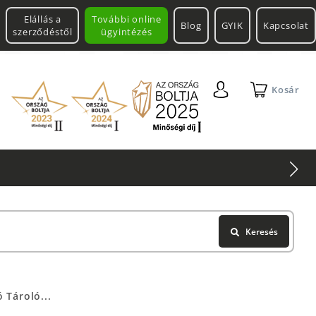
Elállás a
További online
Blog
GYIK
Kapcsolat
szerződéstől
ügyintézés
Kosár
Keresés
 Tároló...