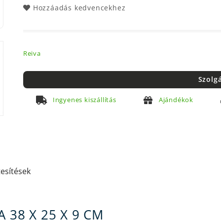
Hozzáadás kedvencekhez
Reiva
Szolg
Ingyenes kiszállítás
Ajándékok
tesítések
 38 X 25 X 9 CM