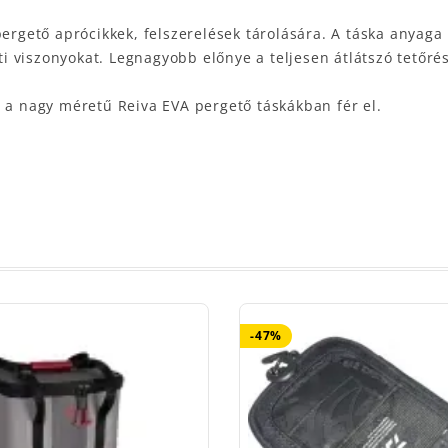
ergető aprócikkek, felszerelések tárolására. A táska anyaga 
rti viszonyokat. Legnagyobb előnye a teljesen átlátszó tetőr
s a nagy méretű Reiva EVA pergető táskákban fér el.
-47%