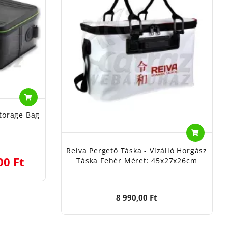
torage Bag
Reiva Pergető Táska - Vízálló Horgász
00 Ft
Táska Fehér Méret: 45x27x26cm
8 990,00 Ft