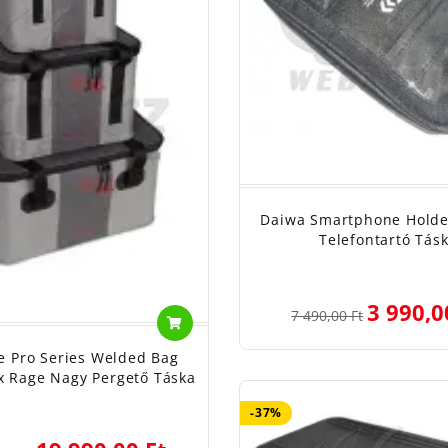
Daiwa Smartphone Holde
Telefontartó Tás
3 990,0
7 490,00 Ft
e Pro Series Welded Bag
ox Rage Nagy Pergető Táska
-37%