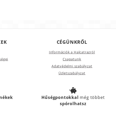
KEK
CÉGÜNKRŐL
Információk a Halcatrazról
ségei
Csapatunk
Adatvédelmi szabályzat
Üzletszabályzat
rmékek
Hűségpontokkal
még többet
spórolhatsz