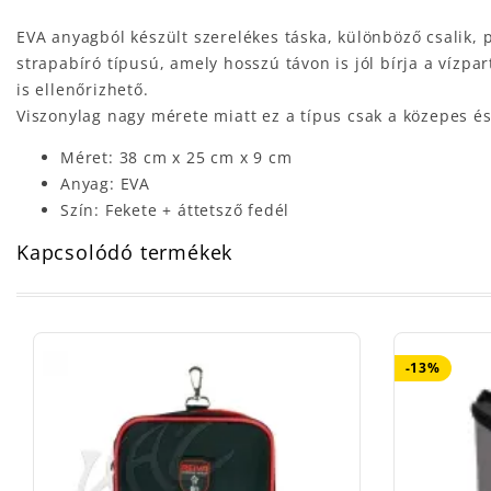
EVA anyagból készült szerelékes táska, különböző csalik, p
strapabíró típusú, amely hosszú távon is jól bírja a vízpa
is ellenőrizhető.
Viszonylag nagy mérete miatt ez a típus csak a közepes é
Méret: 38 cm x 25 cm x 9 cm
Anyag: EVA
Szín: Fekete + áttetsző fedél
Kapcsolódó termékek
-13%