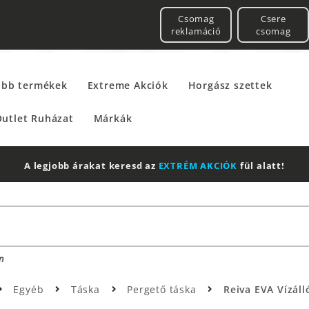
Csomag
Csere
reklamáció
csomag
űbb termékek
Extreme Akciók
Horgász szettek
utlet Ruházat
Márkák
A legjobb árakat keresd az
EXTRÉM AKCIÓK
fül alatt!
n
Egyéb
Táska
Pergető táska
Reiva EVA Vízálló