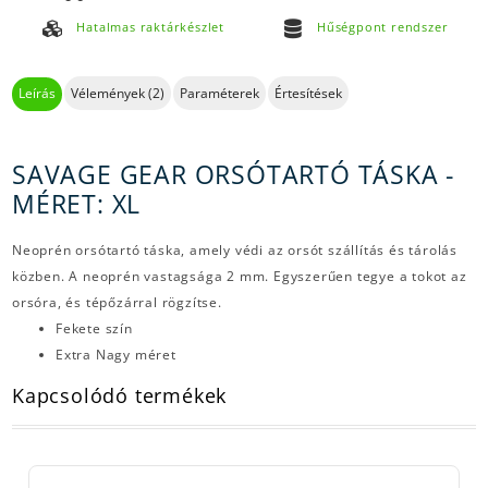
Hatalmas raktárkészlet
Hűségpont rendszer
Leírás
Vélemények (2)
Paraméterek
Értesítések
SAVAGE GEAR ORSÓTARTÓ TÁSKA -
MÉRET: XL
Neoprén orsótartó táska, amely védi az orsót szállítás és tárolás
közben. A neoprén vastagsága 2 mm. Egyszerűen tegye a tokot az
orsóra, és tépőzárral rögzítse.
Fekete szín
Extra Nagy méret
Kapcsolódó termékek