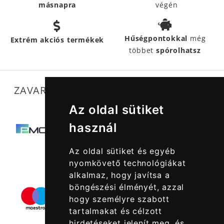
másnapra
végén
Hűségpontokkal
még
Extrém akciós termékek
többet
spórolhatsz
ZAVARTALAN MŰKÖDÉSÜNKET SEGÍTIK
Az oldal sütiket
használ
Az oldal sütiket és egyéb
nyomkövető technológiákat
alkalmaz, hogy javítsa a
böngészési élményét, azzal
hogy személyre szabott
tartalmakat és célzott
hirdetéseket jelenít meg, és