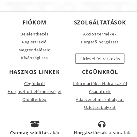
FIÓKOM
SZOLGÁLTATÁSOK
Bejelentkezés
Akciós termékek
Regisztráció
Pergető horgászat
Megrendeléseid
Kívánságlista
Hírlevél feliratkozás
HASZNOS LINKEK
CÉGÜNKRŐL
Cégünkről
Információk a Halcatrazról
Horgászbolt elérhetőségei
Csapatunk
Oldaltérkép
Adatvédelmi szabályzat
Üzletszabályzat
Csomag szállítás
akár
Horgásztársak
a vonalak