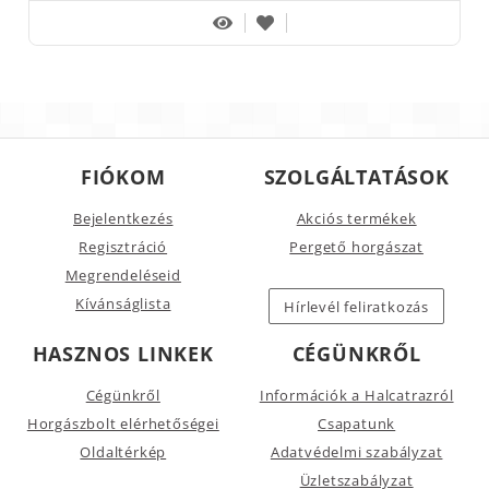
FIÓKOM
SZOLGÁLTATÁSOK
Bejelentkezés
Akciós termékek
Regisztráció
Pergető horgászat
Megrendeléseid
Kívánságlista
Hírlevél feliratkozás
HASZNOS LINKEK
CÉGÜNKRŐL
Cégünkről
Információk a Halcatrazról
Horgászbolt elérhetőségei
Csapatunk
Oldaltérkép
Adatvédelmi szabályzat
Üzletszabályzat