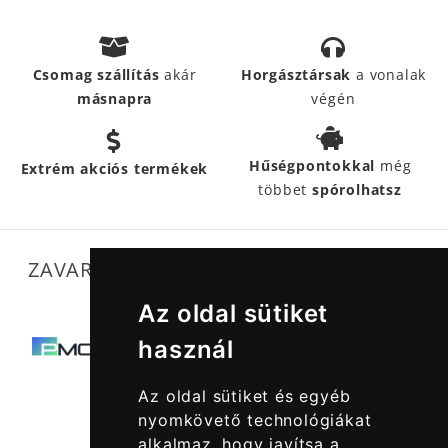
Csomag szállítás
akár
Horgásztársak
a vonalak
másnapra
végén
Hűségpontokkal
még
Extrém akciós termékek
többet
spórolhatsz
ZAVARTALAN MŰKÖDÉSÜNKET SEGÍTIK
Az oldal sütiket
használ
Az oldal sütiket és egyéb
nyomkövető technológiákat
alkalmaz, hogy javítsa a