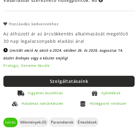
Vásárlással szerezhető hűségpontok:
60
Hozzáadás kedvencekhez
Az áthúzott ár az árcsökkentés alkalmazását megelőző
30 nap legalacsonyabb eladási ára!
Limitált akció
Az akció a 2024. október 26. és 2026. augusztus 14.
között érvényes vagy a készlet erejéig!
Prologic,
Extreme Akciók
Szolgáltatásaink
Ingyenes kiszállítás
Ajándékok
Hatalmas raktárkészlet
Hűségpont rendszer
Leírás
Vélemények (0)
Paraméterek
Értesítések