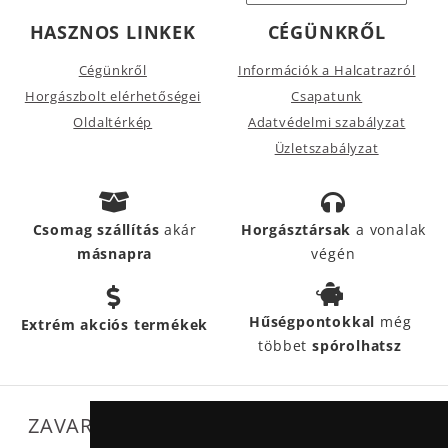
HASZNOS LINKEK
CÉGÜNKRŐL
Cégünkről
Információk a Halcatrazról
Horgászbolt elérhetőségei
Csapatunk
Oldaltérkép
Adatvédelmi szabályzat
Üzletszabályzat
Csomag szállítás
akár
Horgásztársak
a vonalak
másnapra
végén
Hűségpontokkal
még
Extrém akciós termékek
többet
spórolhatsz
ZAVARTALAN MŰKÖDÉSÜNKET SEGÍTIK