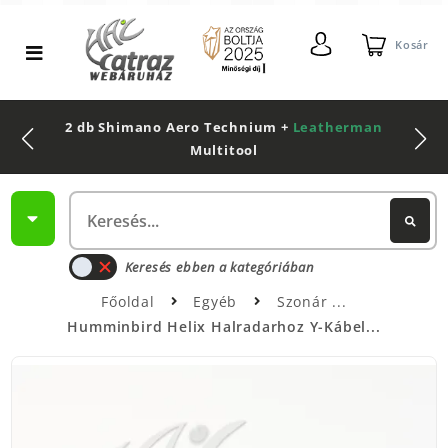
Kosár
2 db Shimano Aero Technium +
Leatherman
Multitool
Keresés ebben a kategóriában
Főoldal
Egyéb
Szonár
Humminbird Helix Halradarhoz Y-Kábel...