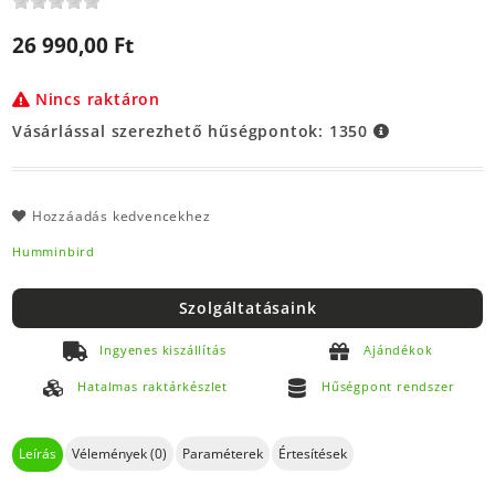
26 990,00 Ft
Nincs raktáron
Vásárlással szerezhető hűségpontok:
1350
Hozzáadás kedvencekhez
Humminbird
Szolgáltatásaink
Ingyenes kiszállítás
Ajándékok
Hatalmas raktárkészlet
Hűségpont rendszer
Leírás
Vélemények (0)
Paraméterek
Értesítések