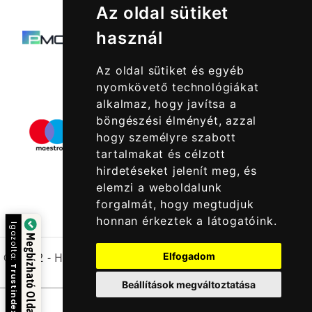
Az oldal sütiket
használ
Az oldal sütiket és egyéb
nyomkövető technológiákat
alkalmaz, hogy javítsa a
böngészési élményét, azzal
hogy személyre szabott
tartalmakat és célzott
hirdetéseket jelenít meg, és
elemzi a weboldalunk
forgalmát, hogy megtudjuk
honnan érkeztek a látogatóink.
Igazolta:
Megbízható Oldal
© 2022 -
Halcatraz Kft.
Elfogadom
Trustindex
Beállítások megváltoztatása
Kapcsolatfelvétel