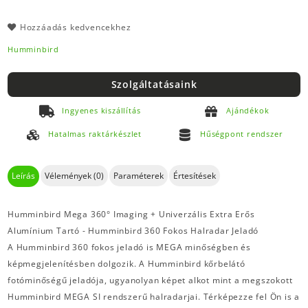
Hozzáadás kedvencekhez
Humminbird
Szolgáltatásaink
Ingyenes kiszállítás
Ajándékok
Hatalmas raktárkészlet
Hűségpont rendszer
Leírás
Vélemények (0)
Paraméterek
Értesítések
Humminbird Mega 360° Imaging + Univerzális Extra Erős
Alumínium Tartó - Humminbird 360 Fokos Halradar Jeladó
A Humminbird 360 fokos jeladó is MEGA minőségben és
képmegjelenítésben dolgozik. A Humminbird kőrbelátó
fotóminőségű jeladója, ugyanolyan képet alkot mint a megszokott
Humminbird MEGA SI rendszerű halradarjai. Térképezze fel Ön is a