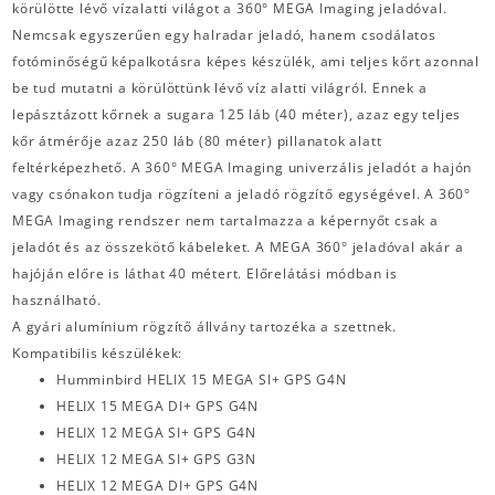
körülötte lévő vízalatti világot a 360° MEGA Imaging jeladóval.
Nemcsak egyszerűen egy halradar jeladó, hanem csodálatos
fotóminőségű képalkotásra képes készülék, ami teljes kőrt azonnal
be tud mutatni a körülöttünk lévő víz alatti világról. Ennek a
lepásztázott kőrnek a sugara 125 láb (40 méter), azaz egy teljes
kőr átmérője azaz 250 láb (80 méter) pillanatok alatt
feltérképezhető. A 360° MEGA Imaging univerzális jeladót a hajón
vagy csónakon tudja rögzíteni a jeladó rögzítő egységével. A 360°
MEGA Imaging rendszer nem tartalmazza a képernyőt csak a
jeladót és az összekötő kábeleket. A MEGA 360° jeladóval akár a
hajóján előre is láthat 40 métert. Előrelátási módban is
használható.
A gyári alumínium rögzítő állvány tartozéka a szettnek.
Kompatibilis készülékek:
Humminbird HELIX 15 MEGA SI+ GPS G4N
HELIX 15 MEGA DI+ GPS G4N
HELIX 12 MEGA SI+ GPS G4N
HELIX 12 MEGA SI+ GPS G3N
HELIX 12 MEGA DI+ GPS G4N