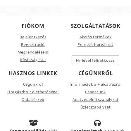
FIÓKOM
SZOLGÁLTATÁSOK
Bejelentkezés
Akciós termékek
Regisztráció
Pergető horgászat
Megrendeléseid
Kívánságlista
Hírlevél feliratkozás
HASZNOS LINKEK
CÉGÜNKRŐL
Cégünkről
Információk a Halcatrazról
Horgászbolt elérhetőségei
Csapatunk
Oldaltérkép
Adatvédelmi szabályzat
Üzletszabályzat
Csomag szállítás
akár
Horgásztársak
a vonalak