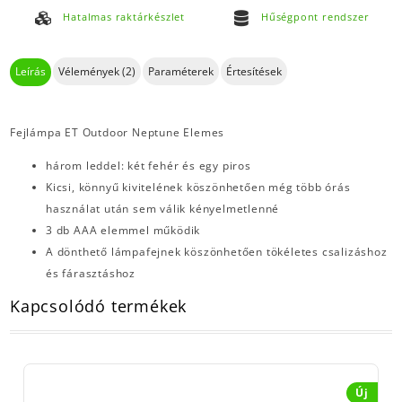
Hatalmas raktárkészlet
Hűségpont rendszer
Leírás
Vélemények (2)
Paraméterek
Értesítések
Fejlámpa ET Outdoor Neptune Elemes
három leddel: két fehér és egy piros
Kicsi, könnyű kivitelének köszönhetően még több órás
használat után sem válik kényelmetlenné
3 db AAA elemmel működik
A dönthető lámpafejnek köszönhetően tökéletes csalizáshoz
és fárasztáshoz
Kapcsolódó termékek
Új