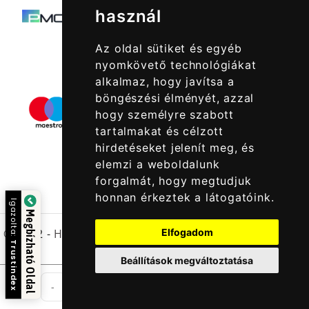
használ
Az oldal sütiket és egyéb
nyomkövető technológiákat
alkalmaz, hogy javítsa a
böngészési élményét, azzal
hogy személyre szabott
tartalmakat és célzott
hirdetéseket jelenít meg, és
elemzi a weboldalunk
forgalmát, hogy megtudjuk
honnan érkeztek a látogatóink.
Igazolta:
Megbízható Oldal
Elfogadom
© 2022 -
Halcatraz Kft.
Trustindex
Beállítások megváltoztatása
db
-
+
Kosárba Rakom