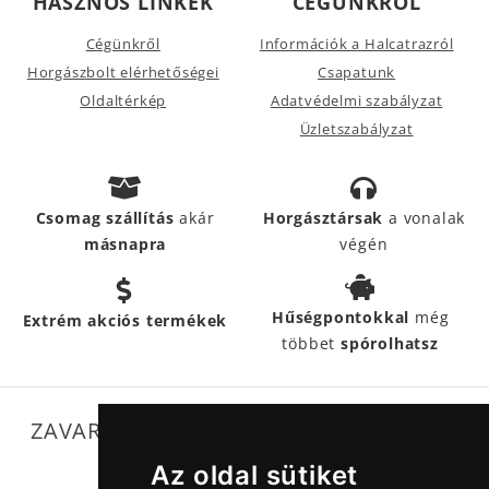
HASZNOS LINKEK
CÉGÜNKRŐL
Cégünkről
Információk a Halcatrazról
Horgászbolt elérhetőségei
Csapatunk
Oldaltérkép
Adatvédelmi szabályzat
Üzletszabályzat
Csomag szállítás
akár
Horgásztársak
a vonalak
másnapra
végén
Hűségpontokkal
még
Extrém akciós termékek
többet
spórolhatsz
ZAVARTALAN MŰKÖDÉSÜNKET SEGÍTIK
Az oldal sütiket