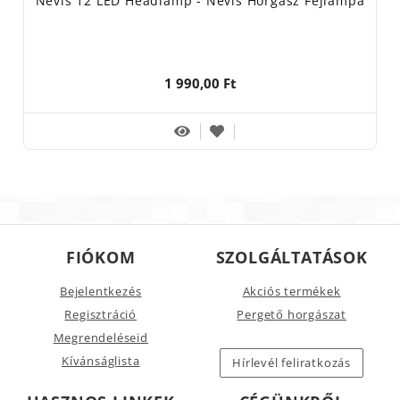
Nevis 12 LED Headlamp - Nevis Horgász Fejlámpa
1 990,00 Ft
FIÓKOM
SZOLGÁLTATÁSOK
Bejelentkezés
Akciós termékek
Regisztráció
Pergető horgászat
Megrendeléseid
Kívánságlista
Hírlevél feliratkozás