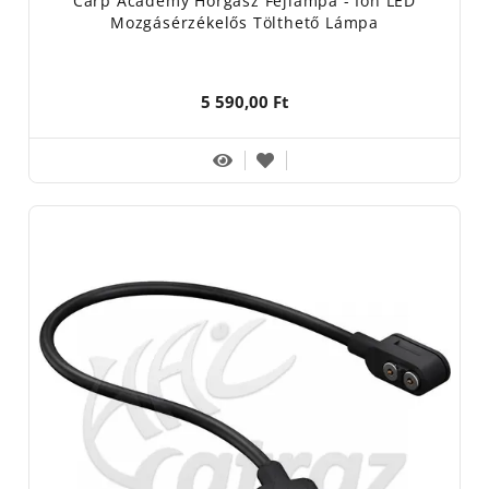
Carp Academy Horgász Fejlámpa - Ion LED
Mozgásérzékelős Tölthető Lámpa
5 590,00 Ft