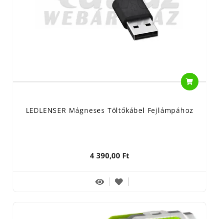
LEDLENSER Mágneses Töltőkábel Fejlámpához
4 390,00 Ft