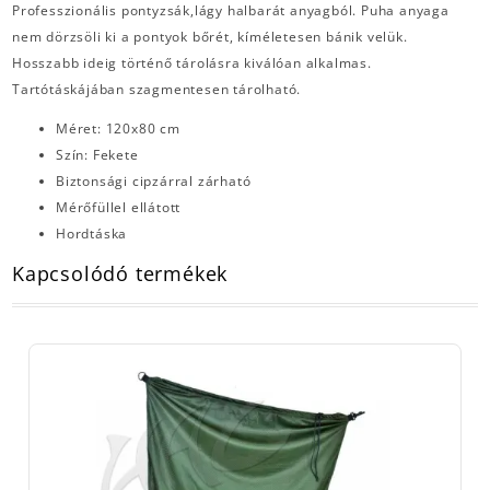
Professzionális pontyzsák,lágy halbarát anyagból. Puha anyaga
nem dörzsöli ki a pontyok bőrét, kíméletesen bánik velük.
Hosszabb ideig történő tárolásra kiválóan alkalmas.
Tartótáskájában szagmentesen tárolható.
Méret: 120x80 cm
Szín: Fekete
Biztonsági cipzárral zárható
Mérőfüllel ellátott
Hordtáska
Kapcsolódó termékek