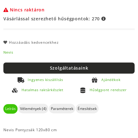
Nincs raktáron
Vásárlással szerezhető hűségpontok:
270
Hozzáadás kedvencekhez
Nevis
Szolgáltatásaink
Ingyenes kiszállítás
Ajándékok
Hatalmas raktárkészlet
Hűségpont rendszer
Leírás
Vélemények (4)
Paraméterek
Értesítések
Nevis Pontyzsák 120x80 cm