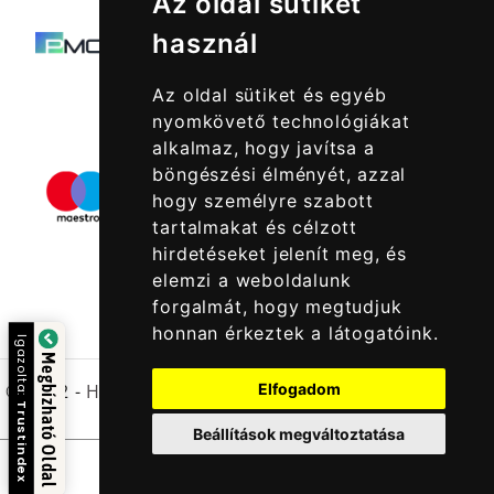
Az oldal sütiket
használ
Az oldal sütiket és egyéb
nyomkövető technológiákat
alkalmaz, hogy javítsa a
böngészési élményét, azzal
hogy személyre szabott
tartalmakat és célzott
hirdetéseket jelenít meg, és
elemzi a weboldalunk
forgalmát, hogy megtudjuk
honnan érkeztek a látogatóink.
Igazolta:
Megbízható Oldal
© 2022 -
Halcatraz Kft.
Elfogadom
Trustindex
Beállítások megváltoztatása
Kapcsolatfelvétel