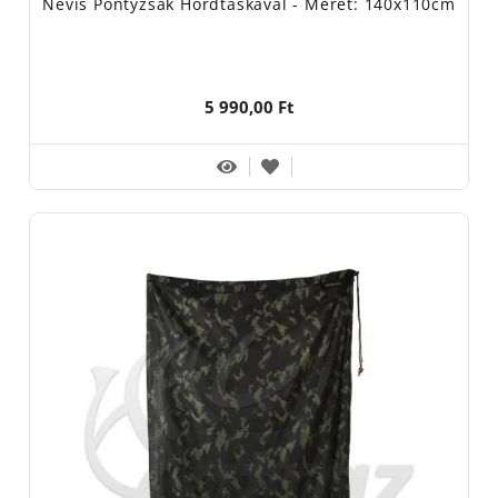
Nevis Pontyzsák Hordtáskával - Méret: 140x110cm
5 990,00 Ft