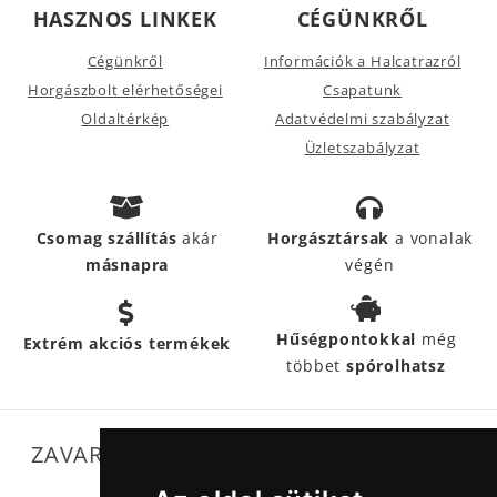
HASZNOS LINKEK
CÉGÜNKRŐL
Cégünkről
Információk a Halcatrazról
Horgászbolt elérhetőségei
Csapatunk
Oldaltérkép
Adatvédelmi szabályzat
Üzletszabályzat
Csomag szállítás
akár
Horgásztársak
a vonalak
másnapra
végén
Hűségpontokkal
még
Extrém akciós termékek
többet
spórolhatsz
ZAVARTALAN MŰKÖDÉSÜNKET SEGÍTIK