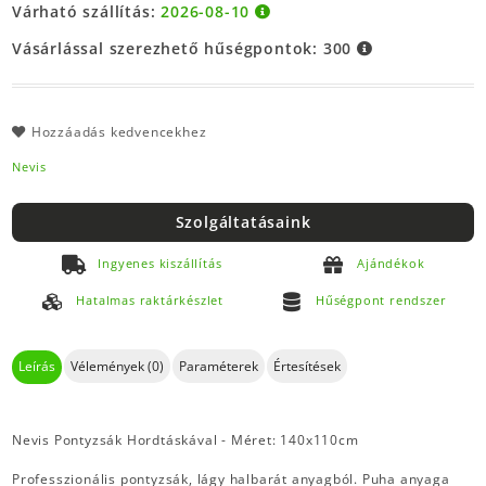
Várható szállítás:
2026-08-10
Vásárlással szerezhető hűségpontok:
300
Hozzáadás kedvencekhez
Nevis
Szolgáltatásaink
Ingyenes kiszállítás
Ajándékok
Hatalmas raktárkészlet
Hűségpont rendszer
Leírás
Vélemények (0)
Paraméterek
Értesítések
Nevis Pontyzsák Hordtáskával - Méret: 140x110cm
Professzionális pontyzsák, lágy halbarát anyagból. Puha anyaga