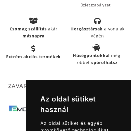
Üzletszabályzat
Csomag szállítás
akár
Horgásztársak
a vonalak
másnapra
végén
Hűségpontokkal
még
Extrém akciós termékek
többet
spórolhatsz
ZAVARTALAN MŰKÖDÉSÜNKET SEGÍTIK
Az oldal sütiket
használ
Az oldal sütiket és egyéb
nyomkövető technológiákat