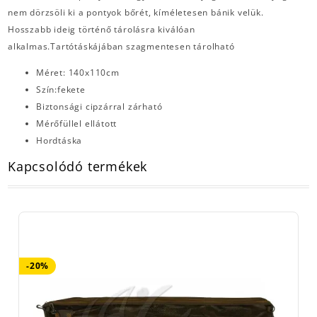
nem dörzsöli ki a pontyok bőrét, kíméletesen bánik velük.
Hosszabb ideig történő tárolásra kiválóan
alkalmas.Tartótáskájában szagmentesen tárolható
Méret: 140x110cm
Szín:fekete
Biztonsági cipzárral zárható
Mérőfüllel ellátott
Hordtáska
Kapcsolódó termékek
-20%