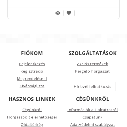
FIÓKOM
SZOLGÁLTATÁSOK
Bejelentkezés
Akciós termékek
Regisztráció
Pergető horgászat
Megrendeléseid
Kívánságlista
Hírlevél feliratkozás
HASZNOS LINKEK
CÉGÜNKRŐL
Cégünkről
Információk a Halcatrazról
Horgászbolt elérhetőségei
Csapatunk
Oldaltérkép
Adatvédelmi szabályzat