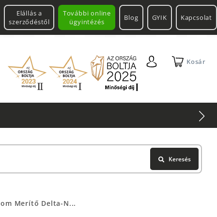
Elállás a
További online
Blog
GYIK
Kapcsolat
szerződéstől
ügyintézés
Kosár
Keresés
om Merítő Delta-N...