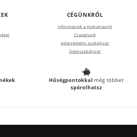
KEK
CÉGÜNKRŐL
Információk a Halcatrazról
ségei
Csapatunk
Adatvédelmi szabályzat
Üzletszabályzat
rmékek
Hűségpontokkal
még többet
spórolhatsz