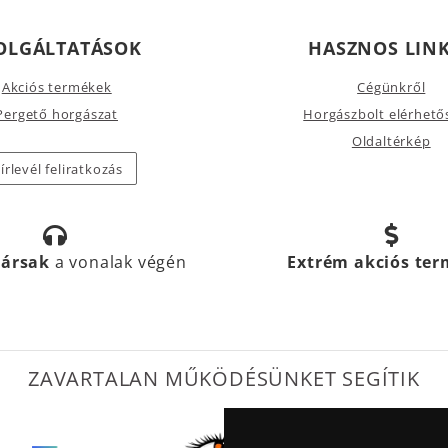
OLGÁLTATÁSOK
HASZNOS LIN
Akciós termékek
Cégünkről
Pergető horgászat
Horgászbolt elérhető
Oldaltérkép
írlevél feliratkozás
társak
a vonalak végén
Extrém akciós te
ZAVARTALAN MŰKÖDÉSÜNKET SEGÍTIK