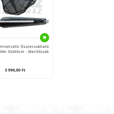
Univerzális Összecsukható
00m 50x50cm - Merítőszák
3 990,00 Ft