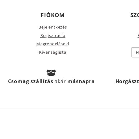
FIÓKOM
SZ
Bejelentkezés
Regisztráció
Megrendeléseid
Kívánságlista
H
Csomag szállítás
akár
másnapra
Horgász