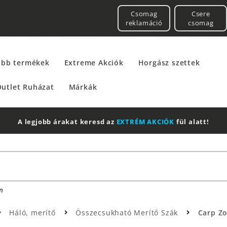
Csomag
Csere
reklamáció
csomag
űbb termékek
Extreme Akciók
Horgász szettek
utlet Ruházat
Márkák
A legjobb árakat keresd az
EXTRÉM AKCIÓK
fül alatt!
n
Háló, merítő
Összecsukható Merítő Szák
Carp Zo