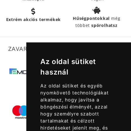
Hűségpontokkal
még
Extrém akciós termékek
többet
spórolhatsz
ZAVARTALAN MŰKÖDÉSÜNKET SEGÍTIK
Az oldal sütiket
használ
Az oldal sütiket és egyéb
nyomkövető technológiákat
alkalmaz, hogy javítsa a
böngészési élményét, azzal
hogy személyre szabott
tartalmakat és célzott
hirdetéseket jelenít meg, és