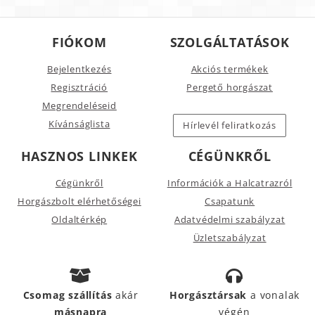
FIÓKOM
SZOLGÁLTATÁSOK
Bejelentkezés
Akciós termékek
Regisztráció
Pergető horgászat
Megrendeléseid
Kívánságlista
Hírlevél feliratkozás
HASZNOS LINKEK
CÉGÜNKRŐL
Cégünkről
Információk a Halcatrazról
Horgászbolt elérhetőségei
Csapatunk
Oldaltérkép
Adatvédelmi szabályzat
Üzletszabályzat
Csomag szállítás
akár
Horgásztársak
a vonalak
másnapra
végén