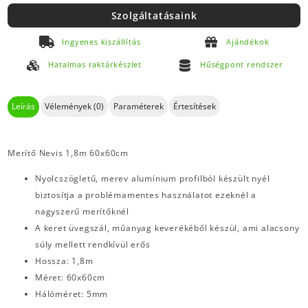
Szolgáltatásaink
Ingyenes kiszállítás
Ajándékok
Hatalmas raktárkészlet
Hűségpont rendszer
Leírás
Vélemények (0)
Paraméterek
Értesítések
Merítő Nevis 1,8m 60x60cm
Nyolcszögletű, merev alumínium profilból készült nyél
biztosítja a problémamentes használatot ezeknél a
nagyszerű merítőknél
A keret üvegszál, műanyag keverékéből készül, ami alacsony
súly mellett rendkívül erős
Hossza: 1,8m
Méret: 60x60cm
Hálóméret: 5mm