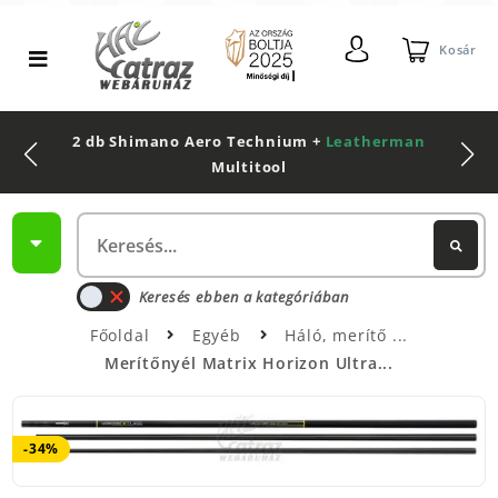
Kosár
2 db Shimano Aero Technium +
Leatherman
Multitool
Keresés ebben a kategóriában
Főoldal
Egyéb
Háló, merítő
Merítőnyél Matrix Horizon Ultra...
-34%