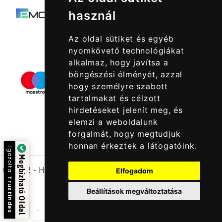
használ
Az oldal sütiket és egyéb
nyomkövető technológiákat
alkalmaz, hogy javítsa a
böngészési élményét, azzal
hogy személyre szabott
tartalmakat és célzott
hirdetéseket jelenít meg, és
elemzi a weboldalunk
forgalmát, hogy megtudjuk
honnan érkeztek a látogatóink.
Igazolta:
Megbízható Oldal
© 2022 -
Halcatraz Kft.
Elfogadom
Trustindex
Beállítások megváltoztatása
db
-
+
Kosárba Rakom