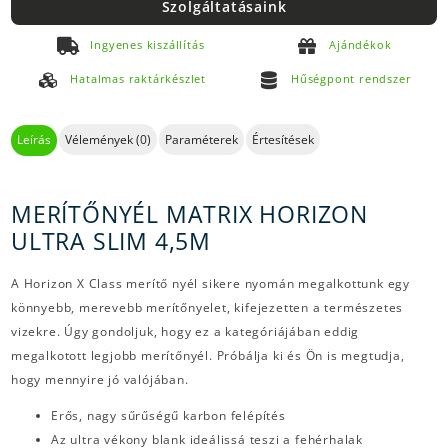
Szolgáltatásaink
Ingyenes kiszállítás
Ajándékok
Hatalmas raktárkészlet
Hűségpont rendszer
Leírás
Vélemények (0)
Paraméterek
Értesítések
MERÍTŐNYÉL MATRIX HORIZON
ULTRA SLIM 4,5M
A Horizon X Class merítő nyél sikere nyomán megalkottunk egy
könnyebb, merevebb merítőnyelet, kifejezetten a természetes
vizekre. Úgy gondoljuk, hogy ez a kategóriájában eddig
megalkotott legjobb merítőnyél. Próbálja ki és Ön is megtudja,
hogy mennyire jó valójában.
Erős, nagy sűrűségű karbon felépítés
Az ultra vékony blank ideálissá teszi a fehérhalak