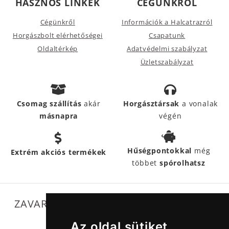
HASZNOS LINKEK
CÉGÜNKRŐL
Cégünkről
Információk a Halcatrazról
Horgászbolt elérhetőségei
Csapatunk
Oldaltérkép
Adatvédelmi szabályzat
Üzletszabályzat
Csomag szállítás
akár
Horgásztársak
a vonalak
másnapra
végén
Hűségpontokkal
még
Extrém akciós termékek
többet
spórolhatsz
ZAVARTALAN MŰKÖDÉSÜNKET SEGÍTIK
Az oldal sütiket