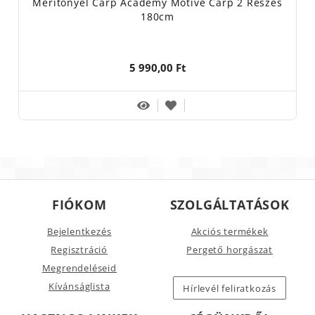
Merítőnyél Carp Academy Motive Carp 2 Részes
180cm
5 990,00 Ft
FIÓKOM
SZOLGÁLTATÁSOK
Bejelentkezés
Akciós termékek
Regisztráció
Pergető horgászat
Megrendeléseid
Kívánságlista
Hírlevél feliratkozás