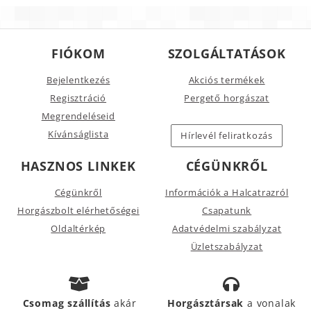
FIÓKOM
SZOLGÁLTATÁSOK
Bejelentkezés
Akciós termékek
Regisztráció
Pergető horgászat
Megrendeléseid
Kívánságlista
Hírlevél feliratkozás
HASZNOS LINKEK
CÉGÜNKRŐL
Cégünkről
Információk a Halcatrazról
Horgászbolt elérhetőségei
Csapatunk
Oldaltérkép
Adatvédelmi szabályzat
Üzletszabályzat
Csomag szállítás
akár
Horgásztársak
a vonalak