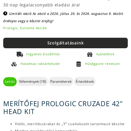
30 nap legalacsonyabb eladási ára!
Limitált akció
Az akció a 2026. július 20. és 2026. augusztus 9. között
érvényes vagy a készlet erejéig!
Prologic,
Extreme Akciók
Szolgáltatásaink
Ingyenes kiszállítás
Ajándékok
Hatalmas raktárkészlet
Hűségpont rendszer
Leírás
Vélemények (18)
Paraméterek
Értesítések
MERÍTŐFEJ PROLOGIC CRUZADE 42"
HEAD KIT
Hálót, merítőszárakat és „Y” csatlakozót tartalmazó készlet
Minden merítőnyéllel kompatibilis