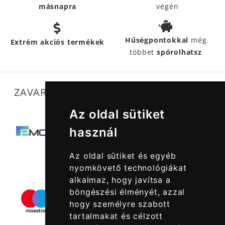
másnapra
végén
Hűségpontokkal
még
Extrém akciós termékek
többet
spórolhatsz
ZAVARTALAN MŰKÖDÉSÜNKET SEGÍTIK
Az oldal sütiket
használ
Az oldal sütiket és egyéb
nyomkövető technológiákat
alkalmaz, hogy javítsa a
böngészési élményét, azzal
hogy személyre szabott
tartalmakat és célzott