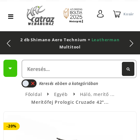
Kosár
2 db Shimano Aero Technium +
Leatherman
Multitool
Keresés ebben a kategóriában
Főoldal
Egyéb
Háló, merítő
Merítőfej Prologic Cruzade 42"...
-20%