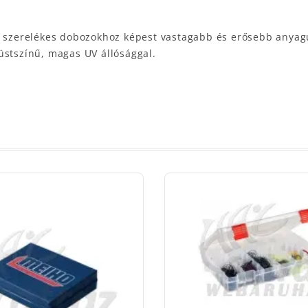
 szerelékes dobozokhoz képest vastagabb és erősebb anyag
 Füstszínű, magas UV állósággal.