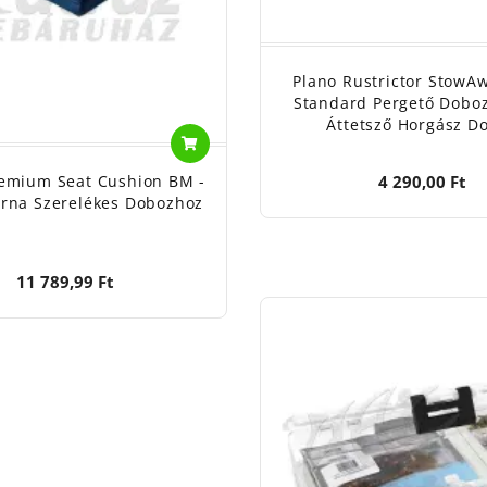
Plano Rustrictor StowA
Standard Pergető Doboz
Áttetsző Horgász D
4 290,00 Ft
emium Seat Cushion BM -
rna Szerelékes Dobozhoz
11 789,99 Ft