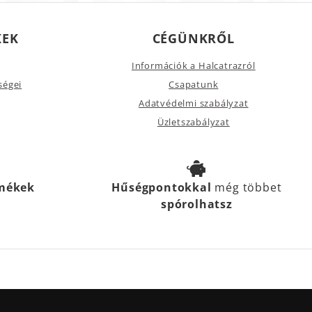
KEK
CÉGÜNKRŐL
Információk a Halcatrazról
ségei
Csapatunk
Adatvédelmi szabályzat
Üzletszabályzat
rmékek
Hűségpontokkal
még többet
spórolhatsz