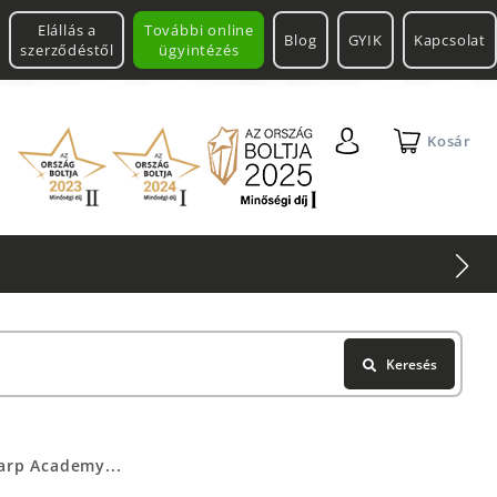
Elállás a
További online
Blog
GYIK
Kapcsolat
szerződéstől
ügyintézés
Kosár
Keresés
arp Academy...