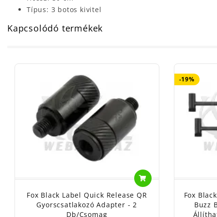
Típus: 3 botos kivitel
Kapcsolódó termékek
-19%
Fox Black Label Quick Release QR
Fox Blac
Gyorscsatlakozó Adapter - 2
Buzz 
Db/csomag
Állíth