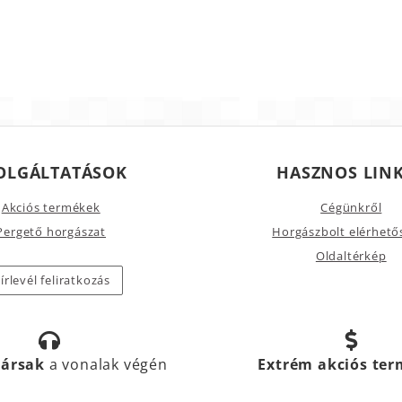
OLGÁLTATÁSOK
HASZNOS LIN
Akciós termékek
Cégünkről
Pergető horgászat
Horgászbolt elérhető
Oldaltérkép
írlevél feliratkozás
társak
a vonalak végén
Extrém akciós te