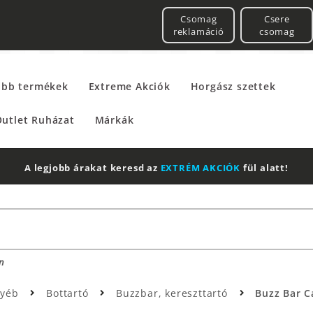
Csomag
Csere
reklamáció
csomag
űbb termékek
Extreme Akciók
Horgász szettek
utlet Ruházat
Márkák
A legjobb árakat keresd az
EXTRÉM AKCIÓK
fül alatt!
n
gyéb
Bottartó
Buzzbar, kereszttartó
Buzz Bar C