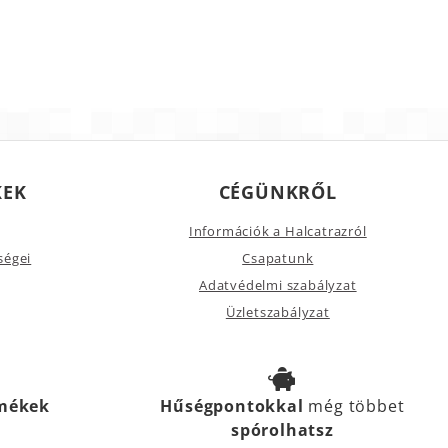
KEK
CÉGÜNKRŐL
Információk a Halcatrazról
ségei
Csapatunk
Adatvédelmi szabályzat
Üzletszabályzat
rmékek
Hűségpontokkal
még többet
spórolhatsz