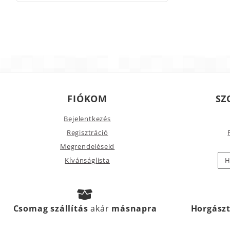
FIÓKOM
SZ
Bejelentkezés
Regisztráció
Megrendeléseid
Kívánságlista
H
Csomag szállítás
akár
másnapra
Horgász