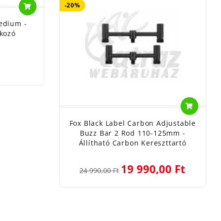
-20%
edium -
akozó
Fox Black Label Carbon Adjustable
Buzz Bar 2 Rod 110-125mm -
Állítható Carbon Kereszttartó
19 990,00 Ft
24 990,00 Ft