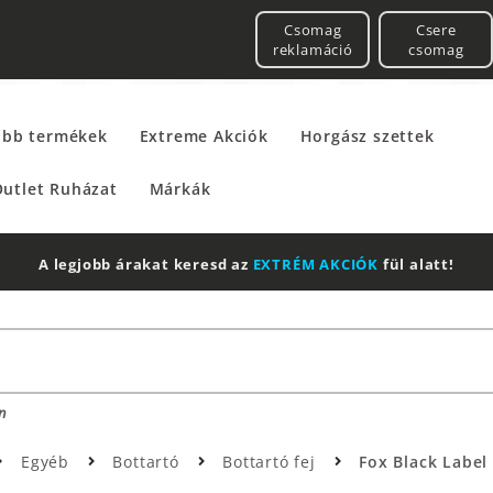
Csomag
Csere
reklamáció
csomag
űbb termékek
Extreme Akciók
Horgász szettek
utlet Ruházat
Márkák
A legjobb árakat keresd az
EXTRÉM AKCIÓK
fül alatt!
n
Egyéb
Bottartó
Bottartó fej
Fox Black Label 