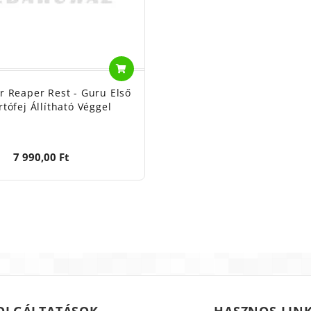
r Reaper Rest - Guru Első
rtófej Állítható Véggel
7 990,00 Ft
OLGÁLTATÁSOK
HASZNOS LIN