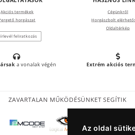
Akciós termékek
Cégünkről
Pergető horgászat
Horgászbolt elérhető
Oldaltérkép
írlevél feliratkozás
társak
a vonalak végén
Extrém akciós te
ZAVARTALAN MŰKÖDÉSÜNKET SEGÍTIK
Az oldal sütik