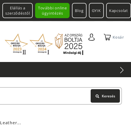
Elállás a
További online
Blog
GYIK
Kapcsolat
szerződéstől
ügyintézés
Kosár
Keresés
Leather...