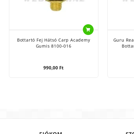
Bottartó Fej Hátsó Carp Academy
Guru Rea
Gumis 8100-016
Botta
990,00 Ft
FIÓKOM
SZ