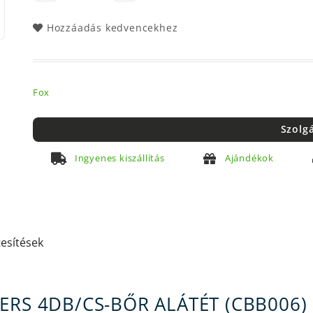
Hozzáadás kedvencekhez
Fox
Szolg
Ingyenes kiszállítás
Ajándékok
tesítések
ERS 4DB/CS-BŐR ALÁTÉT (CBB006)