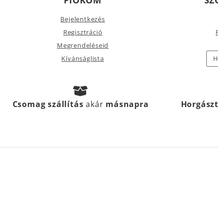
Bejelentkezés
Regisztráció
Megrendeléseid
Kívánságlista
H
Csomag szállítás
akár
másnapra
Horgász