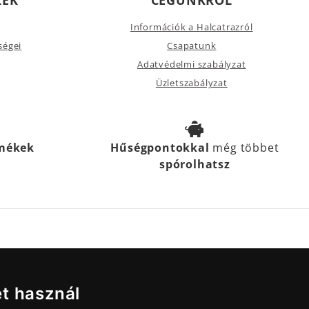
Információk a Halcatrazról
ségei
Csapatunk
Adatvédelmi szabályzat
Üzletszabályzat
rmékek
Hűségpontokkal
még többet
spórolhatsz
et használ