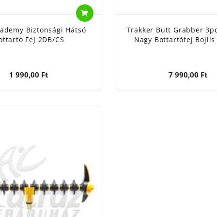
ademy Biztonsági Hátsó
Trakker Butt Grabber 3pc
ottartó Fej 2DB/CS
Nagy Bottartófej Bojlis
1 990,00 Ft
7 990,00 Ft