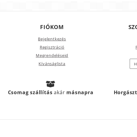
FIÓKOM
SZ
Bejelentkezés
Regisztráció
Megrendeléseid
Kívánságlista
H
Csomag szállítás
akár
másnapra
Horgász