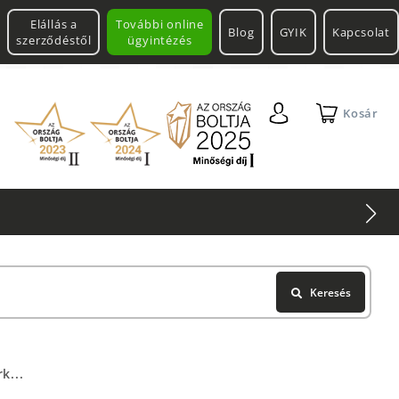
Elállás a
További online
Blog
GYIK
Kapcsolat
szerződéstől
ügyintézés
Kosár
Keresés
k...