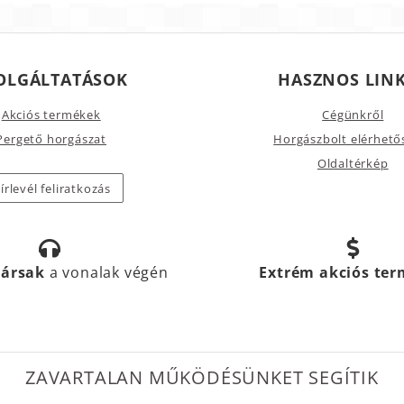
OLGÁLTATÁSOK
HASZNOS LIN
Akciós termékek
Cégünkről
Pergető horgászat
Horgászbolt elérhető
Oldaltérkép
írlevél feliratkozás
társak
a vonalak végén
Extrém akciós te
ZAVARTALAN MŰKÖDÉSÜNKET SEGÍTIK