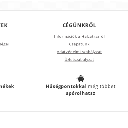
KEK
CÉGÜNKRŐL
Információk a Halcatrazról
ségei
Csapatunk
Adatvédelmi szabályzat
Üzletszabályzat
rmékek
Hűségpontokkal
még többet
spórolhatsz