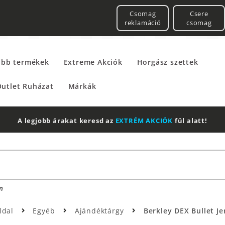
Csomag
Csere
reklamáció
csomag
űbb termékek
Extreme Akciók
Horgász szettek
utlet Ruházat
Márkák
A legjobb árakat keresd az
EXTRÉM AKCIÓK
fül alatt!
n
ldal
Egyéb
Ajándéktárgy
Berkley DEX Bullet Jer