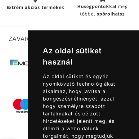
Hűségpontokkal
még
Extrém akciós termékek
többet
spórolhatsz
ZAVARTALAN MŰKÖDÉSÜNKET SEGÍTIK
Az oldal sütiket
használ
Az oldal sütiket és egyéb
nyomkövető technológiákat
alkalmaz, hogy javítsa a
böngészési élményét, azzal
hogy személyre szabott
tartalmakat és célzott
hirdetéseket jelenít meg, és
elemzi a weboldalunk
forgalmát, hogy megtudjuk