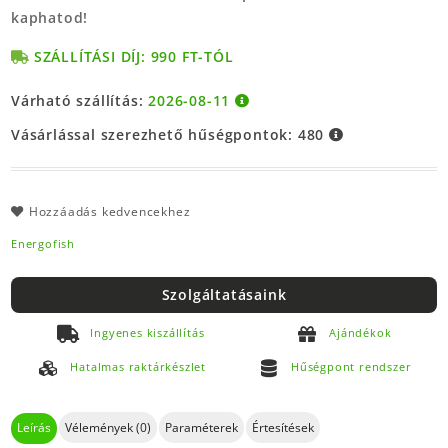
kaphatod!
SZÁLLÍTÁSI DÍJ: 990 FT-TÓL
Várható szállítás:
2026-08-11
Vásárlással szerezhető hűségpontok:
480
Hozzáadás kedvencekhez
Energofish
Szolgáltatásaink
Ingyenes kiszállítás
Ajándékok
Hatalmas raktárkészlet
Hűségpont rendszer
Leírás
Vélemények (0)
Paraméterek
Értesítések