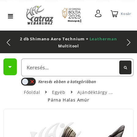
Kosár
2 db Shimano Aero Technium +
Leatherman
Multitool
Keresés ebben a kategóriában
Főoldal
Egyéb
Ajándéktárgy
Párna Halas Amúr