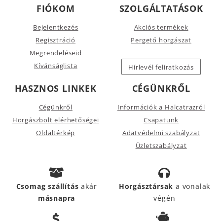
FIÓKOM
SZOLGÁLTATÁSOK
Bejelentkezés
Akciós termékek
Regisztráció
Pergető horgászat
Megrendeléseid
Kívánságlista
Hírlevél feliratkozás
HASZNOS LINKEK
CÉGÜNKRŐL
Cégünkről
Információk a Halcatrazról
Horgászbolt elérhetőségei
Csapatunk
Oldaltérkép
Adatvédelmi szabályzat
Üzletszabályzat
Csomag szállítás
akár
Horgásztársak
a vonalak
másnapra
végén