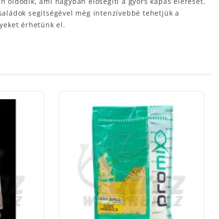
n oldódik, ami nagyban elősegíti a gyors kapás elérését.
saládok segítségével még intenzívebbé tehetjük a
yeket érhetünk el.