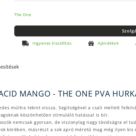
The One
Szolg
Ingyenes kiszállítás
Ajándékok
tesítések
ACID MANGO - THE ONE PVA HURK
des múltra tekint vissza. Segítségével a csali mellett felk
yagoknak köszönhetően stimuláló hatással is bír.
okozók nemcsak gyorsan, de viszonylag nagy távolságra el tud
ok körében, másrészt a sok apró méretű mag még ilyen kis m