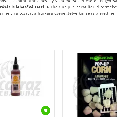
nőség, ezáltal akár alacsony vízhőmérséklet esetén is gyorsa
ését is lehetővé teszi.
A The One pva barát liquid termékc
bármely változatát a hurkára csepegtetve kimagasló eredmén