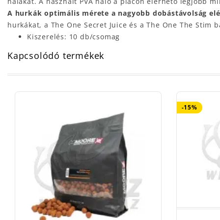
halakat. A használt PVA háló a piacon elérhető legjobb mi
A hurkák optimális mérete a nagyobb dobástávolság elér
hurkákat, a The One Secret Juice és a The One The Stim 
Kiszerelés: 10 db/csomag
Kapcsolódó termékek
-15%