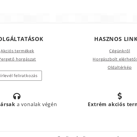
OLGÁLTATÁSOK
HASZNOS LIN
Akciós termékek
Cégünkről
Pergető horgászat
Horgászbolt elérhető
Oldaltérkép
írlevél feliratkozás
társak
a vonalak végén
Extrém akciós te