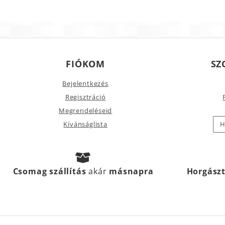
FIÓKOM
SZ
Bejelentkezés
Regisztráció
Megrendeléseid
Kívánságlista
H
Csomag szállítás
akár
másnapra
Horgász