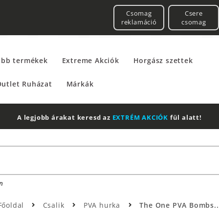
Csomag
Csere
reklamáció
csomag
űbb termékek
Extreme Akciók
Horgász szettek
utlet Ruházat
Márkák
A legjobb árakat keresd az
EXTRÉM AKCIÓK
fül alatt!
n
Főoldal
Csalik
PVA hurka
The One PVA Bombs..