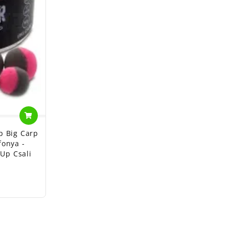
p Big Carp
fonya -
Up Csali