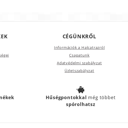
KEK
CÉGÜNKRŐL
Információk a Halcatrazról
ségei
Csapatunk
Adatvédelmi szabályzat
Üzletszabályzat
rmékek
Hűségpontokkal
még többet
spórolhatsz