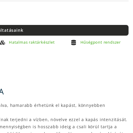
áltatásaink
Hatalmas raktárkészlet
Hűségpont rendszer
A
ínálva, hamarabb érhetünk el kapást, könnyebben
nak terjedni a vízben, növelve ezzel a kapás intenzitását.
ennyiségben is hosszabb ideig a csali körül tartja a