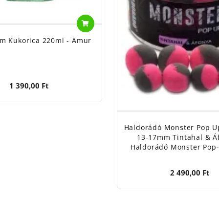
m Kukorica 220ml - Amur
1 390,00 Ft
Haldorádó Monster Pop U
13-17mm Tintahal & Á
Haldorádó Monster Pop-
2 490,00 Ft