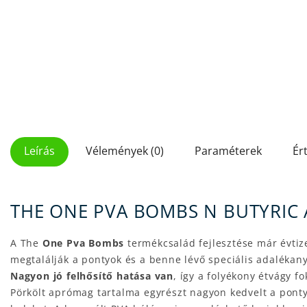
Leírás
Vélemények (0)
Paraméterek
Ér
THE ONE PVA BOMBS N BUTYRIC 
A The
One Pva Bombs
termékcsalád fejlesztése már évtize
megtalálják a pontyok és a benne lévő speciális adalékan
Nagyon jó felhősítő hatása van
, így a folyékony étvágy f
Pörkölt aprómag tartalma egyrészt nagyon kedvelt a ponty