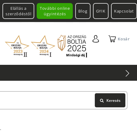
Elállás a
További online
Blog
GYIK
Kapcsolat
szerződéstől
ügyintézés
Kosár
Keresés
.